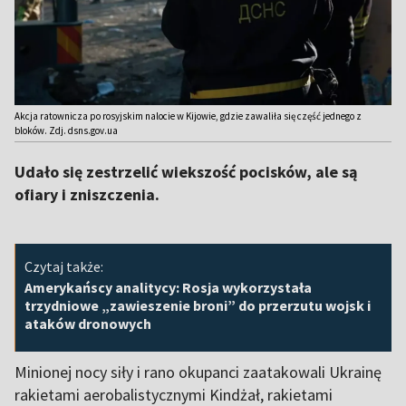
Akcja ratownicza po rosyjskim nalocie w Kijowie, gdzie zawaliła się część jednego z
bloków. Zdj. dsns.gov.ua
Udało się zestrzelić wiekszość pocisków, ale są
ofiary i zniszczenia.
Czytaj także:
Amerykańscy analitycy: Rosja wykorzystała
trzydniowe „zawieszenie broni” do przerzutu wojsk i
ataków dronowych
Minionej nocy siły i rano okupanci zaatakowali Ukrainę
rakietami aerobalistycznymi Kindżał, rakietami