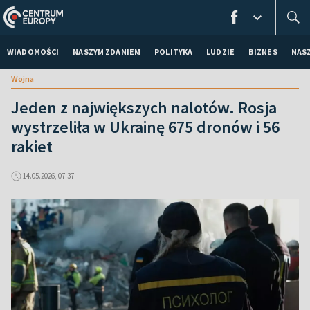
WIADOMOŚCI
NASZYM ZDANIEM
POLITYKA
LUDZIE
BIZNES
NAS
Wojna
Jeden z największych nalotów. Rosja
wystrzeliła w Ukrainę 675 dronów i 56
rakiet
14.05.2026, 07:37