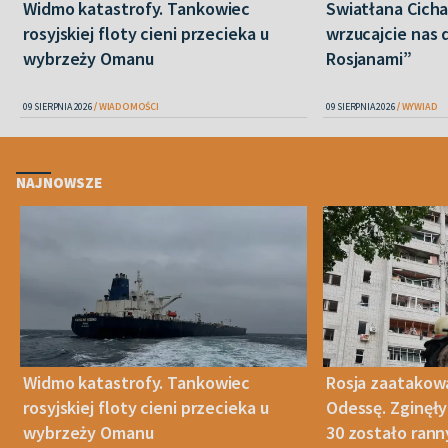
Widmo katastrofy. Tankowiec
Swiatłana Cicha
rosyjskiej floty cieni przecieka u
wrzucajcie nas 
wybrzeży Omanu
Rosjanami”
09 SIERPNIA 2026
WIADOMOŚCI
09 SIERPNIA 2026
WYWIAD
NAJNOWSZE
Widmo katastrofy. Tankowiec
Rosja zaatakow
rosyjskiej floty cieni przecieka u
Odessę. Zginęły
wybrzeży Omanu
30 zostało ran