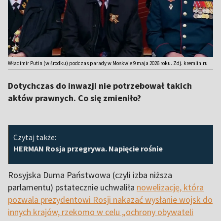
Władimir Putin (w środku) podczas parady w Moskwie 9 maja 2026 roku. Zdj. kremlin.ru
Dotychczas do inwazji nie potrzebował takich
aktów prawnych. Co się zmieniło?
Czytaj także:
HERMAN Rosja przegrywa. Napięcie rośnie
Rosyjska Duma Państwowa (czyli izba niższa
parlamentu) pstatecznie uchwaliła
nowelizację, która
pozwala prezydentowi Rosji nakazać wysłanie wojsk do
innych krajów, rzekomo w celu „ochrony obywateli