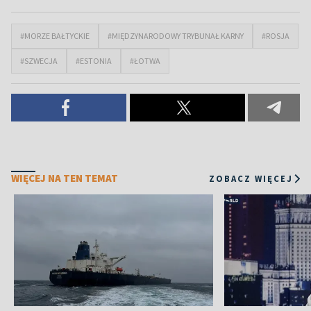
#MORZE BAŁTYCKIE
#MIĘDZYNARODOWY TRYBUNAŁ KARNY
#ROSJA
#SZWECJA
#ESTONIA
#ŁOTWA
WIĘCEJ NA TEN TEMAT
ZOBACZ WIĘCEJ