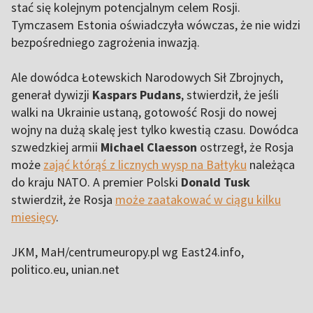
stać się kolejnym potencjalnym celem Rosji.
Tymczasem Estonia oświadczyła wówczas, że ​​nie widzi
bezpośredniego zagrożenia inwazją.
Ale dowódca Łotewskich Narodowych Sił Zbrojnych,
generał dywizji
Kaspars Pudans
, stwierdził, że jeśli
walki na Ukrainie ustaną, gotowość Rosji do nowej
wojny na dużą skalę jest tylko kwestią czasu. Dowódca
szwedzkiej armii
Michael Claesson
ostrzegł, że Rosja
może
zająć którąś z licznych wysp na Bałtyku
należąca
do kraju NATO. A premier Polski
Donald Tusk
stwierdził, że Rosja
może zaatakować w ciągu kilku
miesięcy
.
JKM, MaH/centrumeuropy.pl wg East24.info,
politico.eu, unian.net