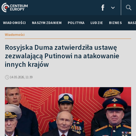
WIADOMOŚCI
NASZYM ZDANIEM
POLITYKA
LUDZIE
BIZNES
NAS
Wiadomości
Rosyjska Duma zatwierdziła ustawę
zezwalającą Putinowi na atakowanie
innych krajów
14.05.2026, 11:39