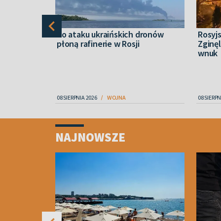
skiego
Po ataku ukraińskich dronów
Rosyjs
 zabili
płoną rafinerie w Rosji
Zginęl
wnuk
08 SIERPNIA 2026
WOJNA
08 SIERPN
Item
1
NAJNOWSZE
of
4