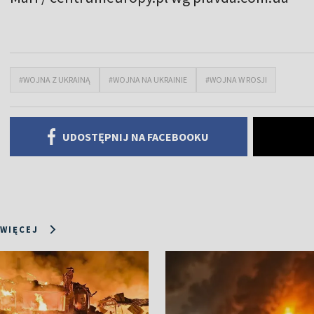
#WOJNA Z UKRAINĄ
#WOJNA NA UKRAINIE
#WOJNA W ROSJI
UDOSTĘPNIJ NA FACEBOOKU
 WIĘCEJ