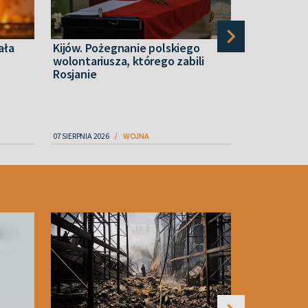
ała
Kijów. Pożegnanie polskiego
Po ataku u
wolontariusza, którego zabili
płoną rafin
Rosjanie
07 SIERPNIA 2026
WOJNA
08 SIERPNIA 2026