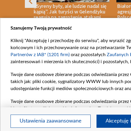
ietrzna
„Syreny były, ale ludzie nadal się
Biało
ylko 29 ze
kąpią”. Jak turyści w Gelendżyku
agres
reagują na zagrożenie atakami
Polsce
dronów
Szanujemy Twoją prywatność
Kliknij "Akceptuję i przechodzę do serwisu", aby wyrazić z
08 SIERPNIA 2026
LUDZIE
08 SIERPN
końcowym i ich przechowywanie oraz na przetwarzanie Twoi
Item
Partnerów z IAB* (1201 firm)
oraz pozostałych
Zaufanych 
1
zainteresowań i mierzenia ich skuteczności) i pozostałych,
of
10
Twoje dane osobowe zbierane podczas odwiedzania przez 
Katego
takich jak: pliki cookie, sygnalizatory WWW lub innych po
Wiadom
udostępnianie funkcji mediów społecznościowych oraz ana
Wojna
Opinie
Twoje dane osobowe zbierane podczas odwiedzania przez 
identyfikatory plików cookie, informacje o Twoich wyszuk
Białoru
pozostałych
Zaufanych Partnerów TVP
dla realizacji nas
Czytel
Ustawienia zaawansowane
Akceptuję 
wyboru spersonalizowanych reklam, tworzenia profilu sper
wydajności reklam, pomiaru wydajności treści, stosowani