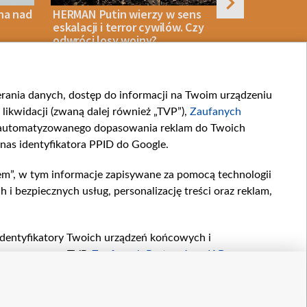
na nad
HERMAN Putin wierzy w sens
Po ataku u
eskalacji i terror cywilów. Czy
płoną rafin
odwróci losy wojny?
ierania danych, dostęp do informacji na Twoim urządzeniu
STWO
08 SIERPNIA 2026
OPINIE
08 SIERPNIA 2026
likwidacji (zwaną dalej również „TVP”),
Zaufanych
zautomatyzowanego dopasowania reklam do Twoich
 nas identyfikatora PPID do Google.
em”, w tym informacje zapisywane za pomocą technologii
artnerskie
Moje zgody
 bezpiecznych usług, personalizację treści oraz reklam,
.com
, identyfikatory Twoich urządzeń końcowych i
twarzane przez TVP,
Zaufanych Partnerów z IAB
oraz
zeniu lub dostęp do nich, wyboru podstawowych reklam,
reści, wyboru spersonalizowanych treści, pomiaru
owywania i ulepszania produktów, zapewnienia