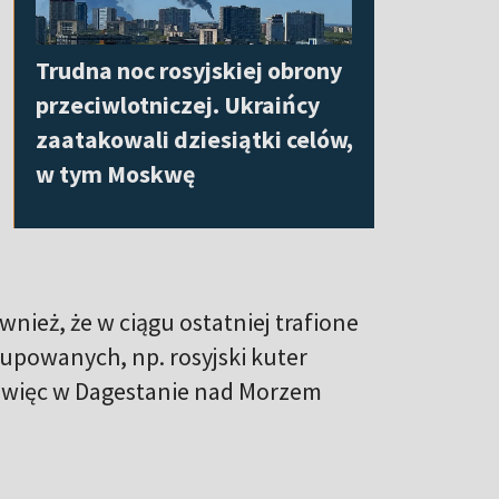
Trudna noc rosyjskiej obrony
przeciwlotniczej. Ukraińcy
zaatakowali dziesiątki celów,
w tym Moskwę
nież, że w ciągu ostatniej trafione
okupowanych, np. rosyjski kuter
 a więc w Dagestanie nad Morzem