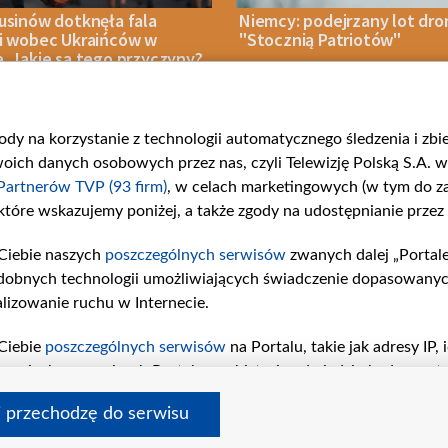
rusinów dotknęła fala
Niemcy: podejrzany lot dro
ji wobec Ukraińców w
"Stocznią Patriotów"
. Jakie są tego przyczyny?
gody na korzystanie z technologii automatycznego śledzenia i zb
IA 2026
ANALIZA
08 SIERPNIA 2026
NASZE BEZPIECZEŃ
ch danych osobowych przez nas, czyli Telewizję Polską S.A. w 
Partnerów TVP (93 firm)
, w celach marketingowych (w tym do 
 które wskazujemy poniżej, a także zgody na udostępnianie przez
Ciebie naszych
poszczególnych serwisów
zwanych dalej „Portal
rie
Centrum Europy
Serwisy p
dobnych technologii umożliwiających świadczenie dopasowanych i
ości
O nas
belsat.eu
lizowanie ruchu w Internecie.
Kontakt
slava.tv
Informacje o nadawcy
tvpworld
Ciebie
poszczególnych serwisów
na Portalu, takie jak adresy IP
iwaniach w serwisach Portalu czy historia odwiedzin będą prze
ś / Polska
vot-tak.tv
tępujących celów i funkcji: przechowywania informacji na urząd
nia
i przechodzę do serwisu
sonalizowanych reklam, tworzenia profilu spersonalizowanych t
a badań rynkowych w celu generowania opinii odbiorców, oprac