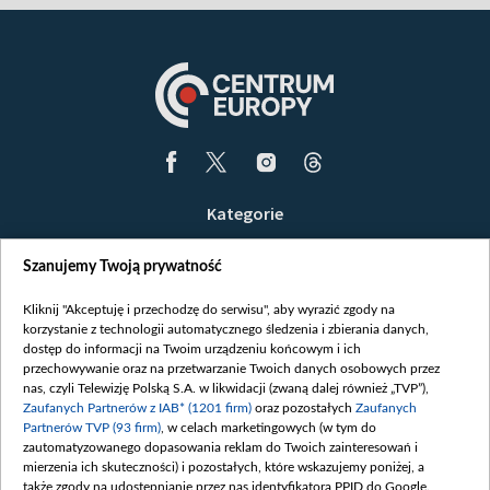
Kategorie
Wiadomości
Szanujemy Twoją prywatność
Wojna
Opinie
Kliknij "Akceptuję i przechodzę do serwisu", aby wyrazić zgody na
korzystanie z technologii automatycznego śledzenia i zbierania danych,
Białoruś / Polska
dostęp do informacji na Twoim urządzeniu końcowym i ich
Czytelnia
przechowywanie oraz na przetwarzanie Twoich danych osobowych przez
nas, czyli Telewizję Polską S.A. w likwidacji (zwaną dalej również „TVP”),
Centrum Europy
Zaufanych Partnerów z IAB* (1201 firm)
oraz pozostałych
Zaufanych
Partnerów TVP (93 firm)
, w celach marketingowych (w tym do
O nas
zautomatyzowanego dopasowania reklam do Twoich zainteresowań i
Kontakt
mierzenia ich skuteczności) i pozostałych, które wskazujemy poniżej, a
także zgody na udostępnianie przez nas identyfikatora PPID do Google.