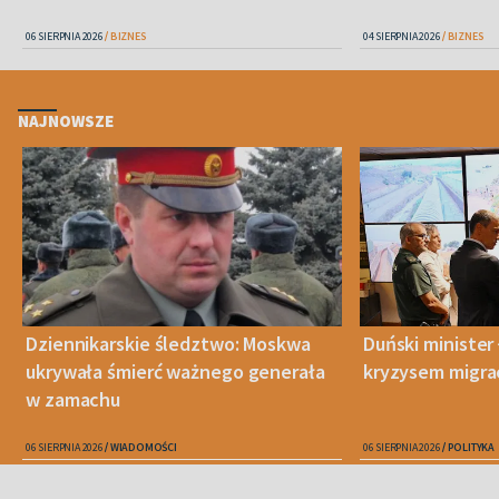
06 SIERPNIA 2026
BIZNES
04 SIERPNIA 2026
BIZNES
NAJNOWSZE
Dziennikarskie śledztwo: Moskwa
Duński minister 
ukrywała śmierć ważnego generała
kryzysem migra
w zamachu
06 SIERPNIA 2026
WIADOMOŚCI
06 SIERPNIA 2026
POLITYKA