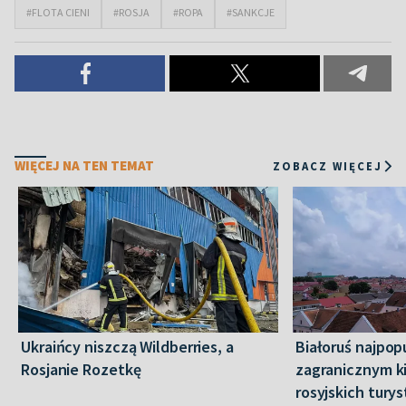
#FLOTA CIENI
#ROSJA
#ROPA
#SANKCJE
WIĘCEJ NA TEN TEMAT
ZOBACZ WIĘCEJ
Ukraińcy niszczą Wildberries, a
Białoruś najpop
Rosjanie Rozetkę
zagranicznym k
rosyjskich tury