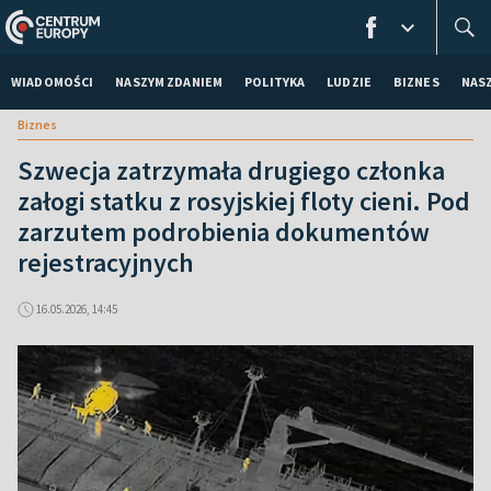
WIADOMOŚCI
NASZYM ZDANIEM
POLITYKA
LUDZIE
BIZNES
NAS
Biznes
Szwecja zatrzymała drugiego członka
załogi statku z rosyjskiej floty cieni. Pod
zarzutem podrobienia dokumentów
rejestracyjnych
16.05.2026, 14:45