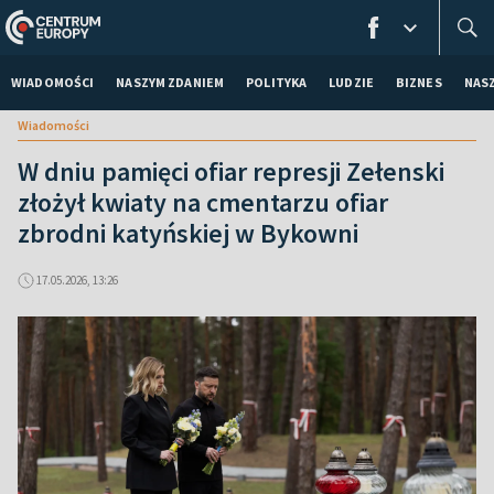
WIADOMOŚCI
NASZYM ZDANIEM
POLITYKA
LUDZIE
BIZNES
NAS
Wiadomości
W dniu pamięci ofiar represji Zełenski
złożył kwiaty na cmentarzu ofiar
zbrodni katyńskiej w Bykowni
17.05.2026, 13:26