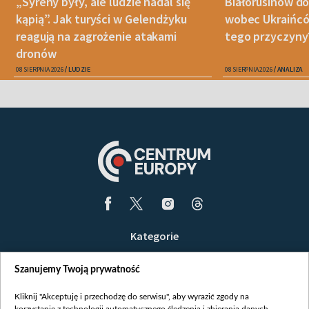
„Syreny były, ale ludzie nadal się
Białorusinów do
kąpią”. Jak turyści w Gelendżyku
wobec Ukraińców
reagują na zagrożenie atakami
tego przyczyny
dronów
08 SIERPNIA 2026
LUDZIE
08 SIERPNIA 2026
ANALIZA
Kategorie
Wiadomości
Szanujemy Twoją prywatność
Wojna
Opinie
Kliknij "Akceptuję i przechodzę do serwisu", aby wyrazić zgody na