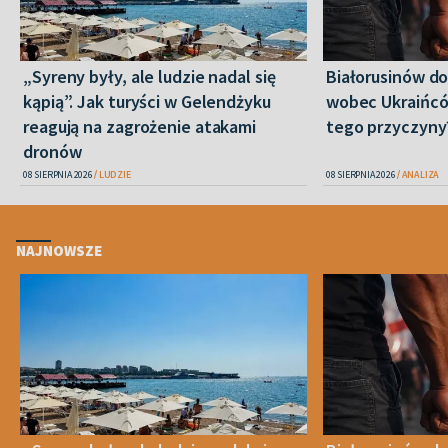
„Syreny były, ale ludzie nadal się
Białorusinów do
kąpią”. Jak turyści w Gelendżyku
wobec Ukraińców
reagują na zagrożenie atakami
tego przyczyny
dronów
08 SIERPNIA 2026
LUDZIE
08 SIERPNIA 2026
ANALIZA
NAJNOWSZE