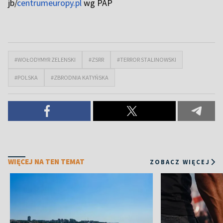
jb/
centrumeuropy.pl
wg PAP
#WOŁODYMYR ZELENSKI
#ZSRR
#TERROR STALINOWSKI
#POLSKA
#ZBRODNIA KATYŃSKA
WIĘCEJ NA TEN TEMAT
ZOBACZ WIĘCEJ