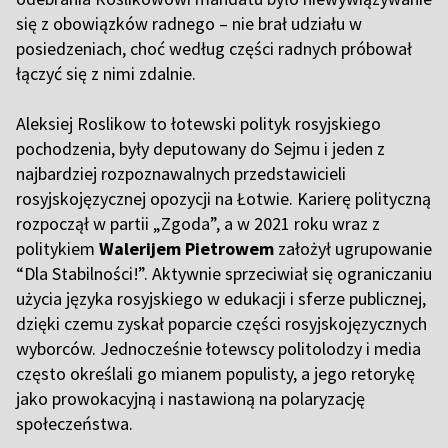
się z obowiązków radnego – nie brał udziału w
posiedzeniach, choć według części radnych próbował
łączyć się z nimi zdalnie.
Aleksiej Roslikow to łotewski polityk rosyjskiego
pochodzenia, były deputowany do Sejmu i jeden z
najbardziej rozpoznawalnych przedstawicieli
rosyjskojęzycznej opozycji na Łotwie. Karierę polityczną
rozpoczął w partii „Zgoda”, a w 2021 roku wraz z
politykiem
Walerijem Pietrowem
założył ugrupowanie
“Dla Stabilności!”. Aktywnie sprzeciwiał się ograniczaniu
użycia języka rosyjskiego w edukacji i sferze publicznej,
dzięki czemu zyskał poparcie części rosyjskojęzycznych
wyborców. Jednocześnie łotewscy politolodzy i media
często określali go mianem populisty, a jego retorykę
jako prowokacyjną i nastawioną na polaryzację
społeczeństwa.