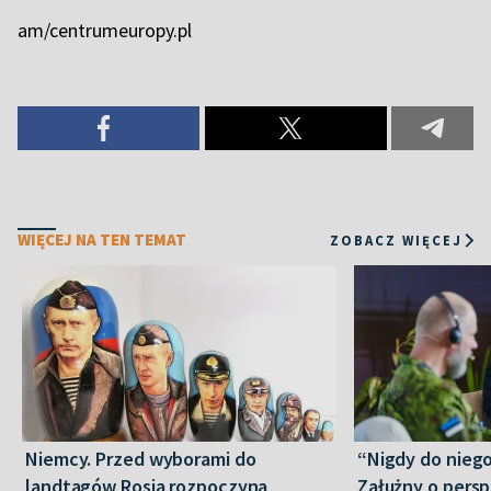
am/centrumeuropy.pl
WIĘCEJ NA TEN TEMAT
ZOBACZ WIĘCEJ
Niemcy. Przed wyborami do
“Nigdy do niego
landtagów Rosja rozpoczyna
Załużny o persp