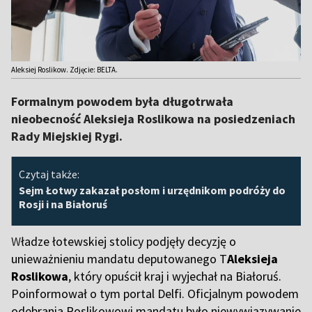
Aleksiej Roslikow. Zdjęcie: BELTA.
Formalnym powodem była długotrwała
nieobecność Aleksieja Roslikowa na posiedzeniach
Rady Miejskiej Rygi.
Czytaj także:
Sejm Łotwy zakazał posłom i urzędnikom podróży do
Rosji i na Białoruś
W
ładze łotewskiej stolicy podjęły decyzję o
unieważnieniu mandatu deputowanego
T
Aleksieja
Roslikowa
, który opuścił kraj i wyjechał na Białoruś.
Poinformował o tym portal Delfi. Oficjalnym powodem
odebrania Roslikowowi mandatu było niewywiązywanie