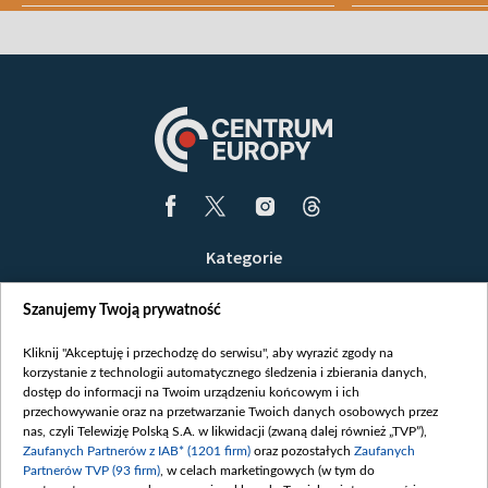
Kategorie
Wiadomości
Szanujemy Twoją prywatność
Wojna
Opinie
Kliknij "Akceptuję i przechodzę do serwisu", aby wyrazić zgody na
korzystanie z technologii automatycznego śledzenia i zbierania danych,
Białoruś / Polska
dostęp do informacji na Twoim urządzeniu końcowym i ich
Czytelnia
przechowywanie oraz na przetwarzanie Twoich danych osobowych przez
nas, czyli Telewizję Polską S.A. w likwidacji (zwaną dalej również „TVP”),
Centrum Europy
Zaufanych Partnerów z IAB* (1201 firm)
oraz pozostałych
Zaufanych
Partnerów TVP (93 firm)
, w celach marketingowych (w tym do
O nas