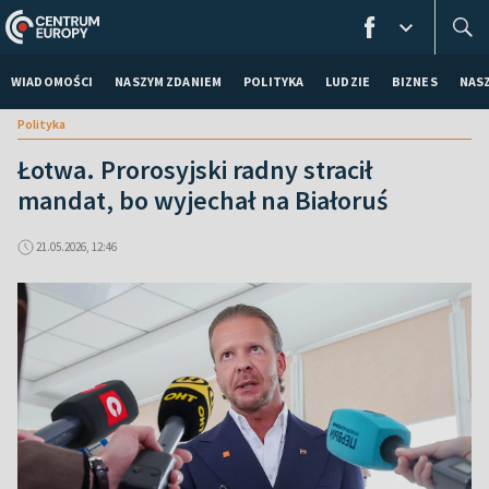
WIADOMOŚCI
NASZYM ZDANIEM
POLITYKA
LUDZIE
BIZNES
NAS
Polityka
Łotwa. Prorosyjski radny stracił
mandat, bo wyjechał na Białoruś
21.05.2026, 12:46