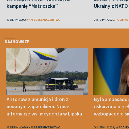
kampanię “Matrioszka”
Ukrainy z NATO
06 SIERPNIA 2026
NASZE BEZPIECZEŃSTWO
04 SIERPNIA 2026
POLITYKA
NAJNOWSZE
Antonow z amunicją i dron z
Była ambasador
urwanym zapalnikiem. Nowe
oskarżona o nie
informacje ws. incydentu w Lipsku
wzbogacenie si
06 SIERPNIA 2026
NASZE BEZPIECZEŃSTWO
06 SIERPNIA 2026
WIADOMO