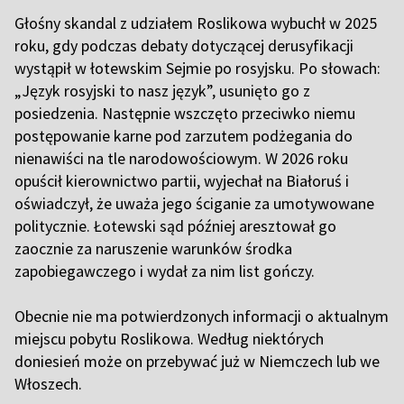
Głośny skandal z udziałem Roslikowa wybuchł w 2025
roku, gdy podczas debaty dotyczącej derusyfikacji
wystąpił w łotewskim Sejmie po rosyjsku. Po słowach:
„Język rosyjski to nasz język”, usunięto go z
posiedzenia. Następnie wszczęto przeciwko niemu
postępowanie karne pod zarzutem podżegania do
nienawiści na tle narodowościowym. W 2026 roku
opuścił kierownictwo partii, wyjechał na Białoruś i
oświadczył, że uważa jego ściganie za umotywowane
politycznie. Łotewski sąd później aresztował go
zaocznie za naruszenie warunków środka
zapobiegawczego i wydał za nim list gończy.
Obecnie nie ma potwierdzonych informacji o aktualnym
miejscu pobytu Roslikowa. Według niektórych
doniesień może on przebywać już w Niemczech lub we
Włoszech.