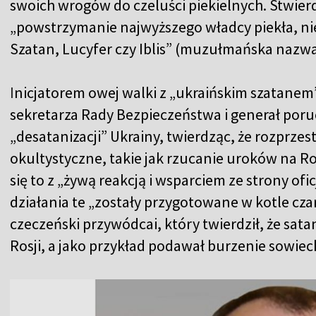
swoich wrogów do czeluści piekielnych. Stwierdzi
„powstrzymanie najwyższego władcy piekła, niez
Szatan, Lucyfer czy Iblis” (muzułmańska nazwa
I
nicjatorem owej walki z „ukraińskim szatanem
sekretarza Rady Bezpieczeństwa i generał por
„desatanizacji” Ukrainy, twierdząc, że rozprzes
okultystyczne, takie jak rzucanie uroków na Ro
się to z „żywą reakcją i wsparciem ze strony ofi
działania te „zostały przygotowane w kotle cza
czeczeński przywódcai, który twierdził, że sa
Rosji, a jako przykład podawał burzenie sowie