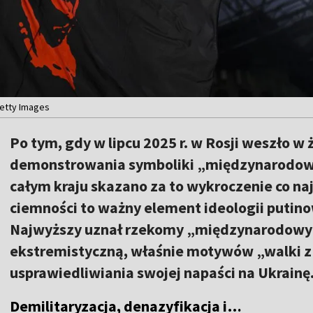
Getty Images
Po tym, gdy w lipcu 2025 r. w Rosji weszło w
demonstrowania symboliki „międzynarodowe
całym kraju skazano za to wykroczenie co naj
ciemności to ważny element ideologii putinow
Najwyższy uznał rzekomy „międzynarodowy 
ekstremistyczną, właśnie motywów „walki 
usprawiedliwiania swojej napaści na Ukrainę
Demilitaryzacja, denazyfikacja i…