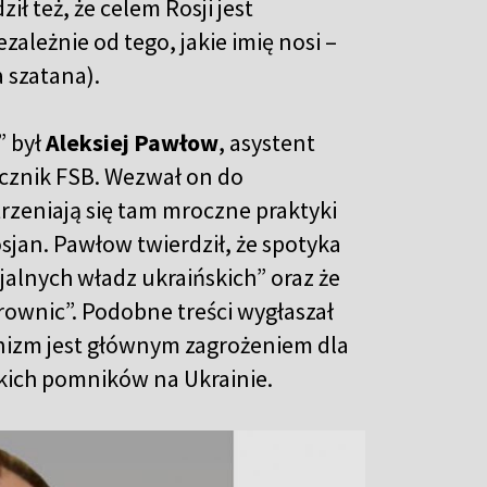
ł też, że celem Rosji jest
ależnie od tego, jakie imię nosi –
 szatana).
” był
Aleksiej Pawłow
, asystent
ucznik FSB. Wezwał on do
trzeniają się tam mroczne praktyki
sjan. Pawłow twierdził, że spotyka
cjalnych władz ukraińskich” oraz że
rownic”. Podobne treści wygłaszał
tanizm jest głównym zagrożeniem dla
ckich pomników na Ukrainie.