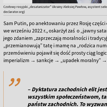
Czołowy rosyjski „desatanizator” Ukrainy Aleksiej Pawłow, asystent sek
declarator.org)
Sam Putin, po anektowaniu przez Rosję częśc
we wrześniu 2022 r., oskarżył zaś o „jawny sata
jego zdaniem „zaprzeczają moralności i tradyc
„przemianowują” tatę i mamę na „rodzica nume
przemówieniu pojawił się dość prosty ciąg lo
,,
imperializm → sankcje → „upadek moralny” → 
– Dyktatura zachodnich elit je
wszystkim społeczeństwom, t
państw zachodnich. To wyzwani