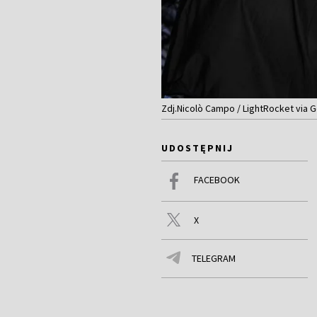
Zdj.Nicolò Campo / LightRocket via 
UDOSTĘPNIJ
FACEBOOK
X
TELEGRAM