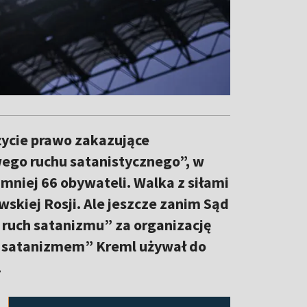
 życie prawo zakazujące
go ruchu satanistycznego”, w
mniej 66 obywateli. Walka z siłami
skiej Rosji. Ale jeszcze zanim Sąd
ruch satanizmu” za organizację
z satanizmem” Kreml używał do
.