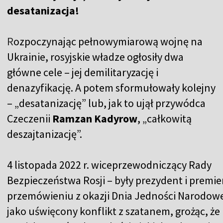
desatanizacja!
R
ozpoczynając pełnowymiarową wojnę na
Ukrainie, rosyjskie władze ogłosiły dwa
główne cele – jej demilitaryzację i
denazyfikację. A potem sformułowały kolejny
– „desatanizację” lub, jak to ujął przywódca
Czeczenii
Ramzan Kadyrow
, „całkowitą
deszajtanizację”.
4 listopada 2022 r. wiceprzewodniczący Rady
Bezpieczeństwa Rosji – były prezydent i premie
przemówieniu z okazji Dnia Jedności Narodowej 
jako uświęcony konflikt z szatanem, grożąc, ż