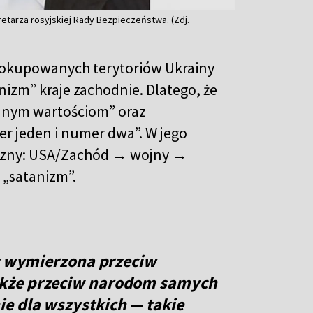
retarza rosyjskiej Rady Bezpieczeństwa. (Zdj.
i okupowanych terytoriów Ukrainy
nizm” kraje zachodnie. Dlatego, że
yjnym wartościom” oraz
r jeden i numer dwa”. W jego
giczny: USA/Zachód → wojny →
„satanizm”.
st wymierzona przeciw
akże przeciw narodom samych
e dla wszystkich — takie