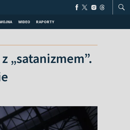
WOJNA
WIDEO
RAPORTY
ę z „satanizmem”.
ie