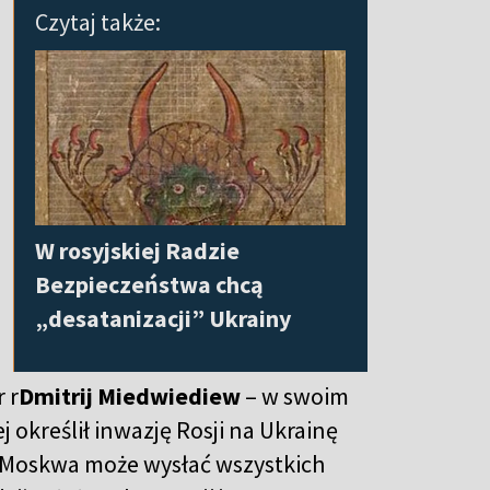
Czytaj także:
W rosyjskiej Radzie
Bezpieczeństwa chcą
„desatanizacji” Ukrainy
r
r
Dmitrij Miedwiediew
– w swoim
określił inwazję Rosji na Ukrainę
e Moskwa może wysłać wszystkich