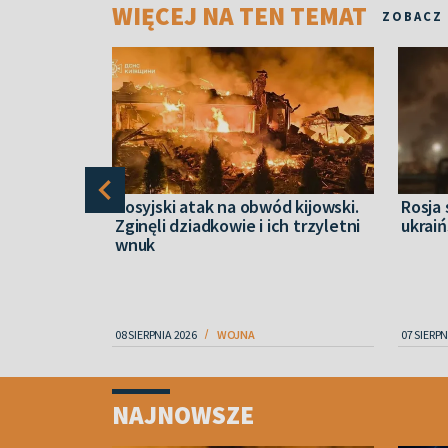
WIĘCEJ NA TEN TEMAT
ZOBACZ
ietrzna
Rosyjski atak na obwód kijowski.
Rosja
ylko 29 ze
Zginęli dziadkowie i ich trzyletni
ukraiń
wnuk
08 SIERPNIA 2026
WOJNA
07 SIERPN
Item
1
NAJNOWSZE
of
4