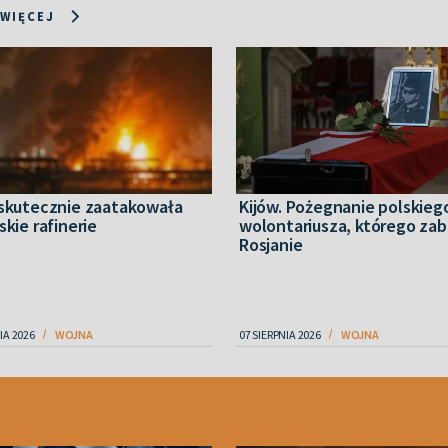
 WIĘCEJ
 skutecznie zaatakowała
Kijów. Pożegnanie polskieg
skie rafinerie
wolontariusza, którego zabi
Rosjanie
IA 2026
WOJNA
07 SIERPNIA 2026
WOJNA