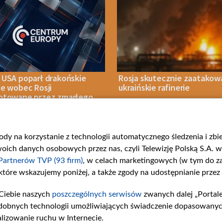
 USA poparł drakońskie
Rosja skutecznie zaatakow
je wobec Rosji
ukraińskie rafinerie
otowane przez zmarłego
ora Grahama
gody na korzystanie z technologii automatycznego śledzenia i zb
IA 2026
BIZNES
07 SIERPNIA 2026
WOJNA
ch danych osobowych przez nas, czyli Telewizję Polską S.A. w 
Partnerów TVP (93 firm)
, w celach marketingowych (w tym do 
 które wskazujemy poniżej, a także zgody na udostępnianie przez
Ciebie naszych
poszczególnych serwisów
zwanych dalej „Portal
rie
Centrum Europy
Serwisy p
dobnych technologii umożliwiających świadczenie dopasowanych i
ości
O nas
belsat.eu
lizowanie ruchu w Internecie.