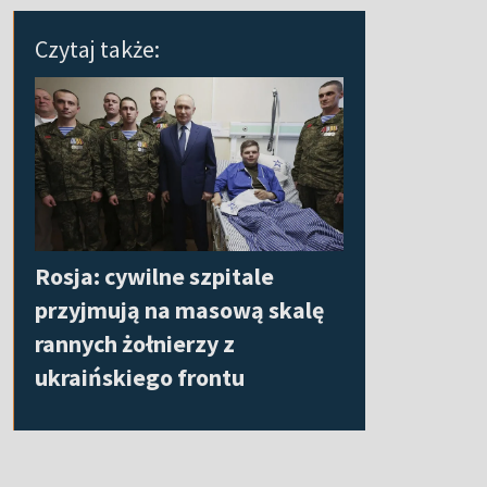
Czytaj także:
Rosja: cywilne szpitale
przyjmują na masową skalę
rannych żołnierzy z
ukraińskiego frontu