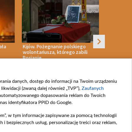
ała
Kijów. Pożegnanie polskiego
Ukraińska 
wolontariusza, którego zabili
przechwycił
Rosjanie
195 rosyjsk
balistyczn
ierania danych, dostęp do informacji na Twoim urządzeniu
07 SIERPNIA 2026
WOJNA
07 SIERPNIA 2026
likwidacji (zwaną dalej również „TVP”),
Zaufanych
zautomatyzowanego dopasowania reklam do Twoich
 nas identyfikatora PPID do Google.
em”, w tym informacje zapisywane za pomocą technologii
artnerskie
Moje zgody
 bezpiecznych usług, personalizację treści oraz reklam,