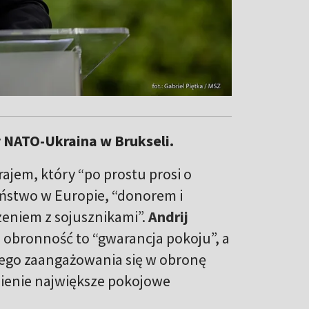
 NATO-Ukraina w Brukseli.
 krajem, który “po prostu prosi o
eństwo w Europie, “donorem i
eniem z sojusznikami”.
Andrij
 obronność to “gwarancja pokoju”, a
ego zaangażowania się w obronę
esienie największe pokojowe