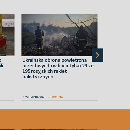
o
Ukraińska obrona powietrzna
Rosyjski at
li
przechwyciła w lipcu tylko 29 ze
Zginęli dzi
195 rosyjskich rakiet
wnuk
balistycznych
07 SIERPNIA 2026
WOJNA
08 SIERPNIA 2026