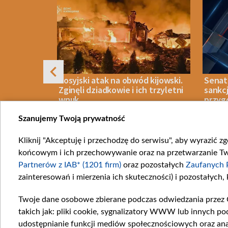
ne są
Rosyjski atak na obwód kijowski.
Senat
 nadzieje
Zginęli dziadkowie i ich trzyletni
sankc
e Patrioty
wnuk
przyg
senat
Szanujemy Twoją prywatność
Kliknij "Akceptuję i przechodzę do serwisu", aby wyrazić z
08 SIERPNIA 2026
WOJNA
07 SIERPN
końcowym i ich przechowywanie oraz na przetwarzanie Twoi
Item
Partnerów z IAB* (1201 firm)
oraz pozostałych
Zaufanych 
1
zainteresowań i mierzenia ich skuteczności) i pozostałych,
of
10
Twoje dane osobowe zbierane podczas odwiedzania przez 
Katego
takich jak: pliki cookie, sygnalizatory WWW lub innych po
Wiadom
udostępnianie funkcji mediów społecznościowych oraz ana