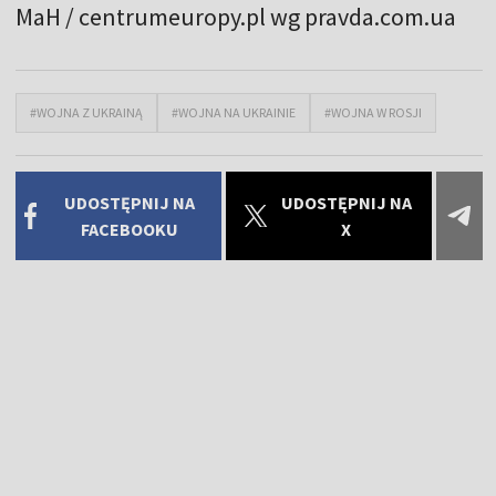
MaH / centrumeuropy.pl wg pravda.com.ua
#WOJNA Z UKRAINĄ
#WOJNA NA UKRAINIE
#WOJNA W ROSJI
UDOSTĘPNIJ NA
UDOSTĘPNIJ NA
FACEBOOKU
X