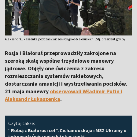
Alaksandr Łukaszenka podczas ćwiczeń rosyjsko-białoruskich. Zdj. president.gov.by
Rosja i Białoruś przeprowadziły zakrojone na
szeroką skalę wspólne trzydniowe manewry
jądrowe. Objęły one ćwiczenia z zakresu
rozmieszczania systemów rakietowych,
dostarczania amunicji i wystrzeliwania pocisków.
21 maja manewry
obserwowali
Władimir Putin
i
Alaksandr Łukaszenka
.
Czytaj także:
“Robią z Białorusi cel”. Cichanouskaja i MSZ Ukrainy o
jądrowych ćwiczeniach Łukaszenki