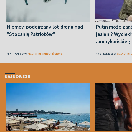
Niemcy: podejrzany lot drona nad
Putin może zaa
"Stocznią Patriotów"
jesieni? Wyciekł
amerykańskieg
08 SIERPNIA 2026
NASZE BEZPIECZEŃSTWO
07 SIERPNIA 2026
NASZE BE
NAJNOWSZE