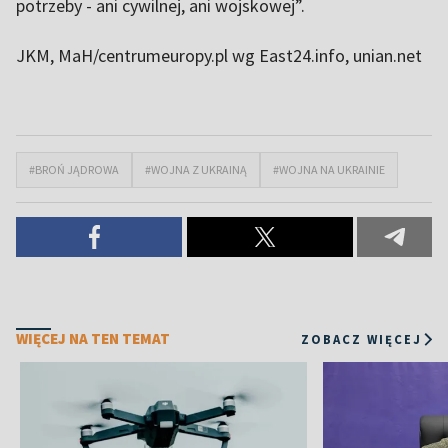
potrzeby - ani cywilnej, ani wojskowej”.
JKM, MaH/centrumeuropy.pl wg East24.info, unian.net
#BROŃ JĄDROWA
#WOJNA Z UKRAINĄ
#WOJNA NA UKRAINIE
WIĘCEJ NA TEN TEMAT
ZOBACZ WIĘCEJ