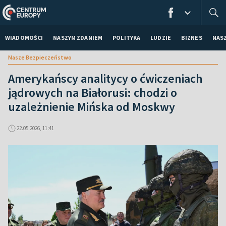
WIADOMOŚCI
NASZYM ZDANIEM
POLITYKA
LUDZIE
BIZNES
NAS
Nasze Bezpieczeństwo
Amerykańscy analitycy o ćwiczeniach
jądrowych na Białorusi: chodzi o
uzależnienie Mińska od Moskwy
22.05.2026, 11:41