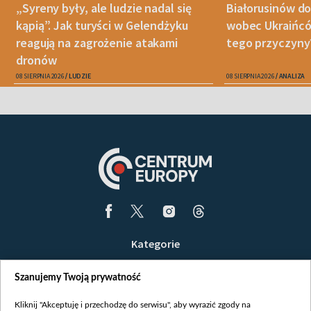
„Syreny były, ale ludzie nadal się
Białorusinów do
kąpią”. Jak turyści w Gelendżyku
wobec Ukraińców
reagują na zagrożenie atakami
tego przyczyny
dronów
08 SIERPNIA 2026
LUDZIE
08 SIERPNIA 2026
ANALIZA
Kategorie
Wiadomości
Szanujemy Twoją prywatność
Wojna
Opinie
Kliknij "Akceptuję i przechodzę do serwisu", aby wyrazić zgody na