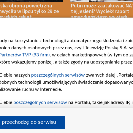
ńska obrona powietrzna
Putin może zaatakować NA
wyciła w lipcu tylko 29 ze
tej jesieni? Wyciekł raport
syjskich rakiet
amerykańskiego wywiadu
tycznych
gody na korzystanie z technologii automatycznego śledzenia i zb
IA 2026
WOJNA
07 SIERPNIA 2026
NASZE BEZPIECZEŃ
ch danych osobowych przez nas, czyli Telewizję Polską S.A. w 
Partnerów TVP (93 firm)
, w celach marketingowych (w tym do 
 które wskazujemy poniżej, a także zgody na udostępnianie przez
Ciebie naszych
poszczególnych serwisów
zwanych dalej „Portal
rie
Centrum Europy
Serwisy p
dobnych technologii umożliwiających świadczenie dopasowanych i
ości
O nas
belsat.eu
lizowanie ruchu w Internecie.
Kontakt
slava.tv
Informacje o nadawcy
tvpworld
Ciebie
poszczególnych serwisów
na Portalu, takie jak adresy IP
iwaniach w serwisach Portalu czy historia odwiedzin będą prze
ś / Polska
vot-tak.tv
tępujących celów i funkcji: przechowywania informacji na urząd
nia
i przechodzę do serwisu
sonalizowanych reklam, tworzenia profilu spersonalizowanych t
a badań rynkowych w celu generowania opinii odbiorców, oprac