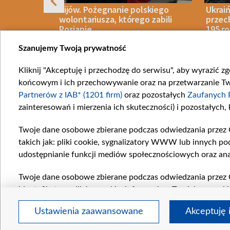
Rosję z
Kijów. Pożegnanie polskiego
Ukrai
 w Ceucie
wolontariusza, którego zabili
przech
Rosjanie
195 ro
balis
Szanujemy Twoją prywatność
Kliknij "Akceptuję i przechodzę do serwisu", aby wyrazić z
07 SIERPNIA 2026
WOJNA
07 SIERPN
końcowym i ich przechowywanie oraz na przetwarzanie Twoi
Item
Partnerów z IAB* (1201 firm)
oraz pozostałych
Zaufanych 
1
zainteresowań i mierzenia ich skuteczności) i pozostałych,
of
10
Twoje dane osobowe zbierane podczas odwiedzania przez 
Katego
takich jak: pliki cookie, sygnalizatory WWW lub innych po
Wiadom
udostępnianie funkcji mediów społecznościowych oraz ana
Wojna
Opinie
Twoje dane osobowe zbierane podczas odwiedzania przez 
identyfikatory plików cookie, informacje o Twoich wyszuk
Białoru
pozostałych
Zaufanych Partnerów TVP
dla realizacji nas
Czytel
Ustawienia zaawansowane
Akceptuję 
wyboru spersonalizowanych reklam, tworzenia profilu sper
wydajności reklam, pomiaru wydajności treści, stosowani