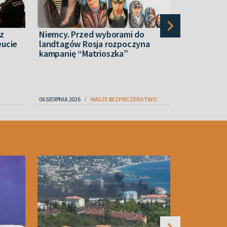
 z
Niemcy. Przed wyborami do
„Nam równi
eucie
landtagów Rosja rozpoczyna
rakiety”. T
kampanię “Matrioszka”
Zełenskieg
06 SIERPNIA 2026
NASZE BEZPIECZEŃSTWO
07 SIERPNIA 2026