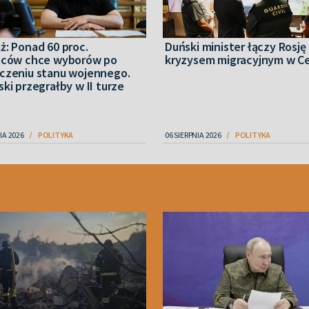
ż: Ponad 60 proc.
Duński minister łączy Rosję
ńców chce wyborów po
kryzysem migracyjnym w C
czeniu stanu wojennego.
ki przegrałby w II turze
IA 2026
POLITYKA
06 SIERPNIA 2026
POLITYKA