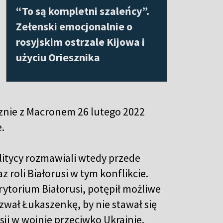
“To są kompletni szaleńcy”.
Zełenski emocjonalnie o
rosyjskim ostrzale Kijowa i
użyciu Oriesznika
cznie z Macronem 26 lutego 2022
.
litycy rozmawiali wtedy przede
 roli Białorusi w tym konflikcie.
rytorium Białorusi, potępił możliwe
ezwał Łukaszenkę, by nie stawał się
ji w wojnie przeciwko Ukrainie.