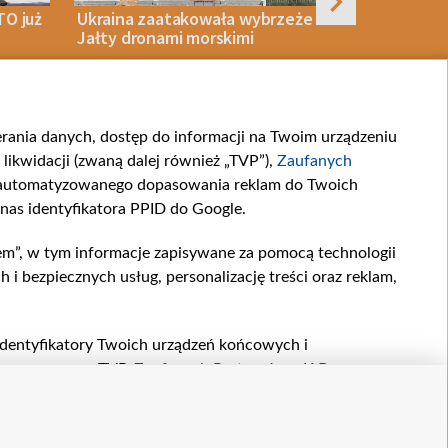
TO już
Ukraina zaatakowała wybrzeże
Uderzenie 
Jałty dronami morskimi
Ukraina za
oddalony m
ierania danych, dostęp do informacji na Twoim urządzeniu
STWO
07 SIERPNIA 2026
WOJNA
07 SIERPNIA 2026
likwidacji (zwaną dalej również „TVP”),
Zaufanych
zautomatyzowanego dopasowania reklam do Twoich
 nas identyfikatora PPID do Google.
em”, w tym informacje zapisywane za pomocą technologii
artnerskie
Moje zgody
 bezpiecznych usług, personalizację treści oraz reklam,
.com
, identyfikatory Twoich urządzeń końcowych i
twarzane przez TVP,
Zaufanych Partnerów z IAB
oraz
zeniu lub dostęp do nich, wyboru podstawowych reklam,
reści, wyboru spersonalizowanych treści, pomiaru
owywania i ulepszania produktów, zapewnienia