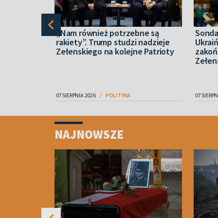
mi do
„Nam również potrzebne są
Sonda
oczyna
rakiety”. Trump studzi nadzieje
Ukrai
”
Zełenskiego na kolejne Patrioty
zakoń
Zełens
IECZEŃSTWO
07 SIERPNIA 2026
POLITYKA
07 SIERPN
Item
1
NAJNOWSZE
of
4