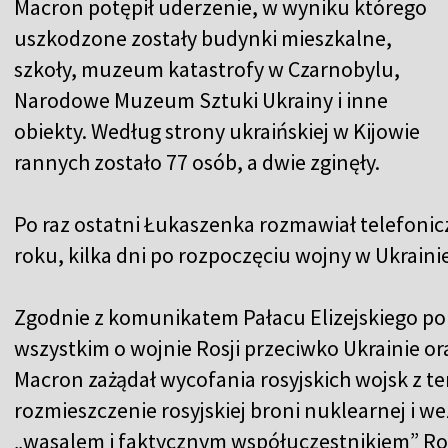
Macron potępił uderzenie, w wyniku którego
uszkodzone zostały budynki mieszkalne,
szkoły, muzeum katastrofy w Czarnobylu,
Narodowe Muzeum Sztuki Ukrainy i inne
obiekty. Według strony ukraińskiej w Kijowie
rannych zostało 77 osób, a dwie zginęły.
Po raz ostatni Łukaszenka rozmawiał telefoni
roku, kilka dni po rozpoczęciu wojny w Ukrainie
Zgodnie z komunikatem Pałacu Elizejskiego po
wszystkim o wojnie Rosji przeciwko Ukrainie oraz
Macron zażądał wycofania rosyjskich wojsk z te
rozmieszczenie rosyjskiej broni nuklearnej i w
„wasalem i faktycznym współuczestnikiem” Ros