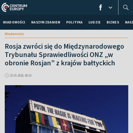
WIADOMOŚCI
NASZYM ZDANIEM
POLITYKA
LUDZIE
BIZNES
NAS
Wiadomości
Rosja zwróci się do Międzynarodowego
Trybunału Sprawiedliwości ONZ „w
obronie Rosjan” z krajów bałtyckich
25.05.2026, 08:01