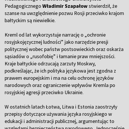
Pedagogicznego
Władimir Szapałow
stwierdził, że
szanse na uwzględnienie pozwu Rosji przeciwko krajom
bałtyckim są niewielkie.
Kreml od lat wykorzystuje narrację o „ochronie
rosyjskojęzycznej ludności” jako narzędzie presji
politycznej wobec państw postsowieckich oraz oskarża
sąsiadów o „rusofobię” i łamanie praw mniejszości.
Kraje bałtyckie odrzucają zarzuty Moskwy,
podkreślając, że ich polityka językowa jest zgodna z
prawem europejskim i ma na celu ochronę języków
narodowych oraz ograniczenie wpływów Kremla po
rosyjskiej agresji przeciwko Ukrainie.
W ostatnich latach Łotwa, Litwa i Estonia zaostrzyły
przepisy dotyczące używania języka rosyjskiego w
edukacji i administracji publicznej, argumentując to
względami bezpieczeństwa narodowego. Jednocześnie