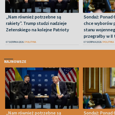
„Nam również potrzebne są
Sondaż: Ponad 
rakiety”. Trump studzi nadzieje
chce wyborów 
Zełenskiego na kolejne Patrioty
stanu wojenneg
przegrałby w II 
07 SIERPNIA 2026
POLITYKA
07 SIERPNIA 2026
POLITYKA
NAJNOWSZE
„Nam również potrzebne są
Sondaż: Ponad 