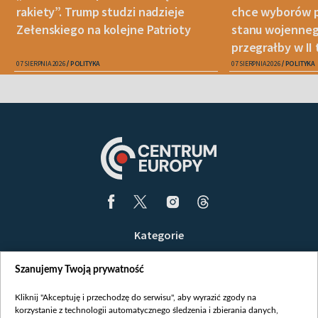
rakiety”. Trump studzi nadzieje
chce wyborów 
Zełenskiego na kolejne Patrioty
stanu wojenneg
przegrałby w II 
07 SIERPNIA 2026
POLITYKA
07 SIERPNIA 2026
POLITYKA
Kategorie
Wiadomości
Szanujemy Twoją prywatność
Wojna
Opinie
Kliknij "Akceptuję i przechodzę do serwisu", aby wyrazić zgody na
korzystanie z technologii automatycznego śledzenia i zbierania danych,
Białoruś / Polska