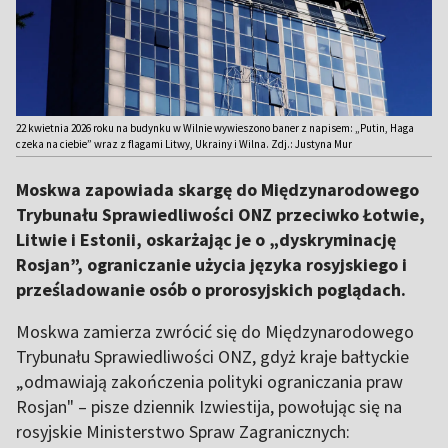
22 kwietnia 2026 roku na budynku w Wilnie wywieszono baner z napisem: „Putin, Haga
czeka na ciebie” wraz z flagami Litwy, Ukrainy i Wilna. Zdj.: Justyna Mur
Moskwa zapowiada skargę do Międzynarodowego
Trybunału Sprawiedliwości ONZ przeciwko Łotwie,
Litwie i Estonii, oskarżając je o „dyskryminację
Rosjan”, ograniczanie użycia języka rosyjskiego i
prześladowanie osób o prorosyjskich poglądach.
Moskwa zamierza zwrócić się do Międzynarodowego
Trybunału Sprawiedliwości ONZ, gdyż kraje bałtyckie
„odmawiają zakończenia polityki ograniczania praw
Rosjan" – pisze dziennik Izwiestija, powołując się na
rosyjskie Ministerstwo Spraw Zagranicznych: