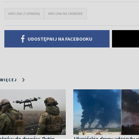
#WOJNA Z UKRAINĄ
#WOJNA NA UKRAINIE
UDOSTĘPNIJ NA FACEBOOKU
 WIĘCEJ
ołgów do dronów. Putin
Ukraińskie drony uderzyły 