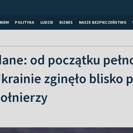
NIEM
POLITYKA
LUDZIE
BIZNES
NASZE BEZPIECZEŃSTWO
 dane: od początku pe
Ukrainie zginęło blisko 
żołnierzy