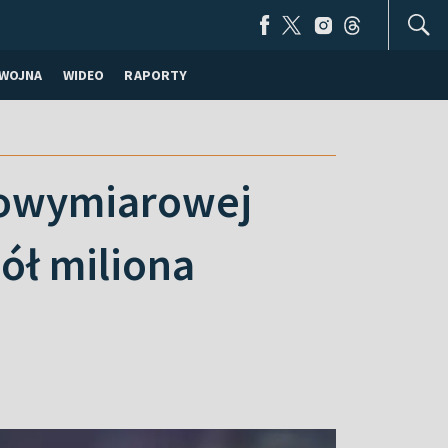
WOJNA
WIDEO
RAPORTY
łnowymiarowej
pół miliona