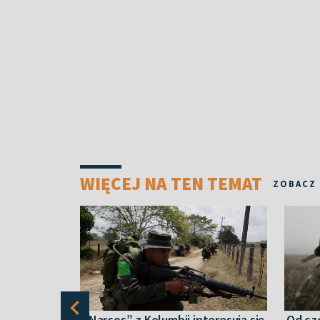
WIĘCEJ NA TEN TEMAT
ZOBACZ
nych
“Narcos” z Kolumbii interesują się
Od cz