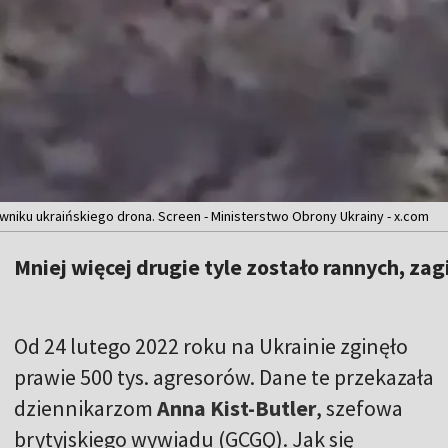
wniku ukraińskiego drona. Screen - Ministerstwo Obrony Ukrainy - x.com
Mniej więcej drugie tyle zostało rannych, zagi
Od 24 lutego 2022 roku na Ukrainie zginęło
prawie 500 tys. agresorów. Dane te przekazała
dziennikarzom
Anna Kist-Butler
, szefowa
brytyjskiego wywiadu (GCGQ). Jak się