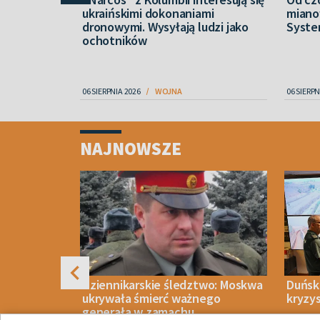
jennych w
ukraińskimi dokonaniami
miano
gł objąć
dronowymi. Wysyłają ludzi jako
Syste
ochotników
06 SIERPNIA 2026
WOJNA
06 SIERPN
Item
1
NAJNOWSZE
of
4
rzyć
Dziennikarskie śledztwo: Moskwa
Duński
 przeciwko
ukrywała śmierć ważnego
kryzy
generała w zamachu