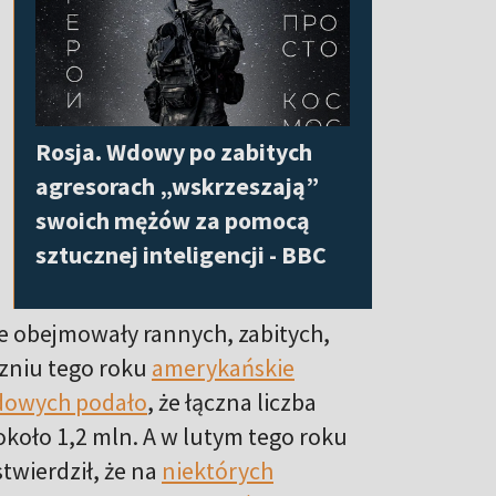
Rosja. Wdowy po zabitych
agresorach „wskrzeszają”
swoich mężów za pomocą
sztucznej inteligencji - BBC
ie obejmowały rannych, zabitych,
czniu tego roku
amerykańskie
odowych podało
, że łączna liczba
koło 1,2 mln. A w lutym tego roku
twierdził, że na
niektórych