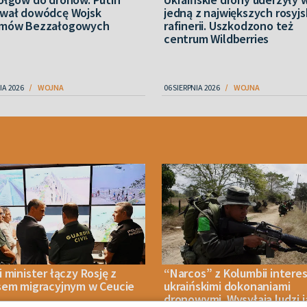
wał dowódcę Wojsk
jedną z największych rosyjs
mów Bezzałogowych
rafinerii. Uszkodzono też
centrum Wildberries
IA 2026
WOJNA
06 SIERPNIA 2026
WOJNA
 minister łączy Rosję z
“Narcos” z Kolumbii interes
sem migracyjnym w Ceucie
ukraińskimi dokonaniami
dronowymi. Wysyłają ludzi 