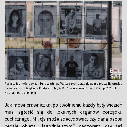
Akcja solidarności z okazji Dnia Więźniów Politycznych, zorganizowana przez Białoruskie
Stowarzyszenie Więźniów Politycznych „DaWoli”. Warszawa, Polska. 21 maja 2026 roku.
Zdj. Raul Dziuk / Biełsat
Jak mówi prawniczka, po zwolnieniu każdy były więzień
musi zgłosić się do lokalnych organów porządku
publicznego. Milicja może zdecydować, czy dana osoba
będzie objęta „łagodniejszym” nadzorem, czy też