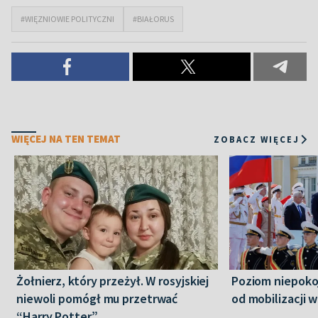
#WIĘZNIOWIE POLITYCZNI
#BIAŁORUS
WIĘCEJ NA TEN TEMAT
ZOBACZ WIĘCEJ
Żołnierz, który przeżył. W rosyjskiej
Poziom niepoko
niewoli pomógł mu przetrwać
od mobilizacji w
“Harry Potter”