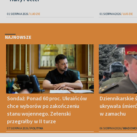
01 SIERPNIA 2026
LUDZIE
01 SIERPNIA 2026
LUDZIE
NAJNOWSZE
Sondaż: Ponad 60 proc. Ukraińców
Dziennikarskie
chce wyborów po zakończeniu
ukrywała śmier
stanu wojennego. Zełenski
w zamachu
przegrałby w II turze
07 SIERPNIA 2026
POLITYKA
06 SIERPNIA 2026
WIADOMO