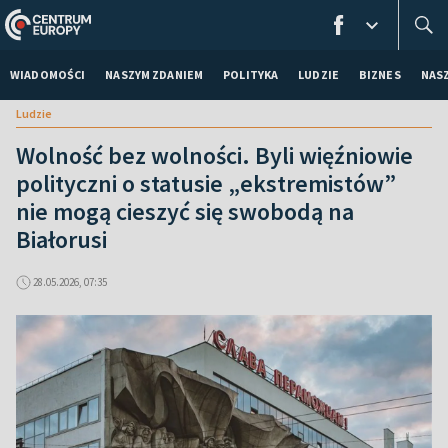
WIADOMOŚCI
NASZYM ZDANIEM
POLITYKA
LUDZIE
BIZNES
NAS
Ludzie
Wolność bez wolności. Byli więźniowie
polityczni o statusie „ekstremistów”
nie mogą cieszyć się swobodą na
Białorusi
28.05.2026, 07:35