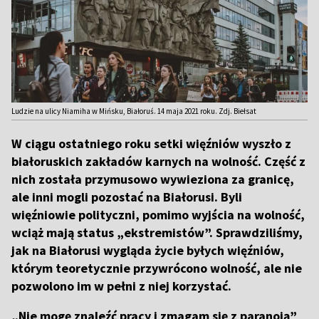
Ludzie na ulicy Niamiha w Mińsku, Białoruś. 14 maja 2021 roku. Zdj. Biełsat
W ciągu ostatniego roku setki więźniów wyszło z
białoruskich zakładów karnych na wolność. Część z
nich została przymusowo wywieziona za granicę,
ale inni mogli pozostać na Białorusi. Byli
więźniowie polityczni, pomimo wyjścia na wolność,
wciąż mają status „ekstremistów”. Sprawdziliśmy,
jak na Białorusi wygląda życie byłych więźniów,
którym teoretycznie przywrócono wolność, ale nie
pozwolono im w pełni z niej korzystać.
„Nie mogę znaleźć pracy i zmagam się z paranoją”