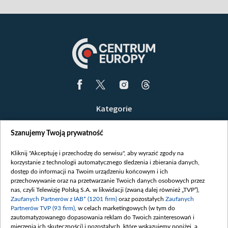
Kategorie
Wiadomości
Szanujemy Twoją prywatność
Wojna
Opinie
Kliknij "Akceptuję i przechodzę do serwisu", aby wyrazić zgody na
korzystanie z technologii automatycznego śledzenia i zbierania danych,
Białoruś / Polska
dostęp do informacji na Twoim urządzeniu końcowym i ich
Czytelnia
przechowywanie oraz na przetwarzanie Twoich danych osobowych przez
nas, czyli Telewizję Polską S.A. w likwidacji (zwaną dalej również „TVP”),
Centrum Europy
Zaufanych Partnerów z IAB* (1201 firm)
oraz pozostałych
Zaufanych
Partnerów TVP (93 firm)
, w celach marketingowych (w tym do
O nas
zautomatyzowanego dopasowania reklam do Twoich zainteresowań i
Kontakt
mierzenia ich skuteczności) i pozostałych, które wskazujemy poniżej, a