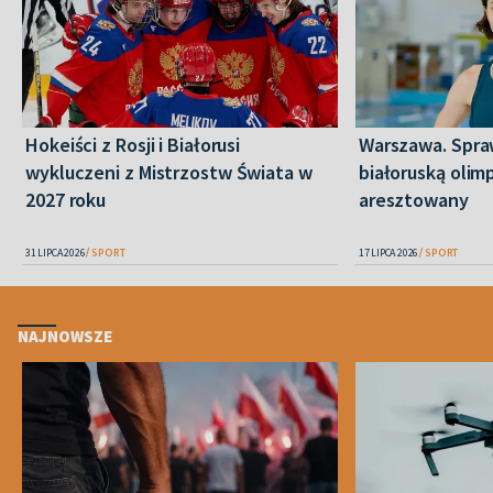
Hokeiści z Rosji i Białorusi
Warszawa. Spra
wykluczeni z Mistrzostw Świata w
białoruską olim
2027 roku
aresztowany
31 LIPCA 2026
SPORT
17 LIPCA 2026
SPORT
NAJNOWSZE