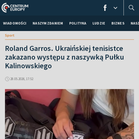
WIADOMOŚCI
NASZYM ZDANIEM
POLITYKA
LUDZIE
BIZNES
NAS
Sport
Roland Garros. Ukraińskiej tenisistce
zakazano występu z naszywką Pułku
Kalinowskiego
28.05.2026, 17:52