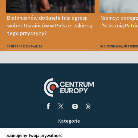
Białorusinów dotknęła fala agresji
Niemcy: podejrz
wobec Ukraińców w Polsce. Jakie są
"Stocznią Patr
tego przyczyny?
08 SIERPNIA 2026
ANALIZA
08 SIERPNIA 2026
NASZE BE
Kategorie
Wiadomości
Szanujemy Twoją prywatność