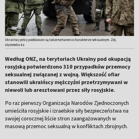
Ukraińscy jeńcy poddawani są także torturom o charakterze seksualnym. Zdj.
ulysmedia.kz
Według ONZ, na terytoriach Ukrainy pod okupacją
rosyjską potwierdzono 310 przypadków przemocy
seksualnej związanej z wojną. Większość ofiar
stanowili ukraińscy mężczyźni przetrzymywani w
niewoli lub aresztowani przez siły rosyjskie.
Po raz pierwszy Organizacja Narodów Zjednoczonych
umieściła rosyjskie i izraelskie siły bezpieczeństwa na
swojej corocznej liście stron zaangażowanych w
masową przemoc seksualną w konfliktach zbrojnych.