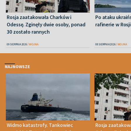
Rosja zaatakowała Charków i
Po ataku ukraiń
Odessę. Zginęły dwie osoby, ponad
rafinerie w Rosji
30 zostało rannych
09 SIERPNIA 2026
WOJNA
08 SIERPNIA 2026
WOJNA
NAJNOWSZE
Widmo katastrofy. Tankowiec
Rosja zaatakow