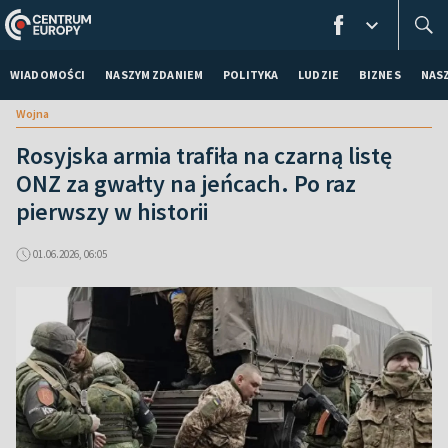
WIADOMOŚCI
NASZYM ZDANIEM
POLITYKA
LUDZIE
BIZNES
NAS
Wojna
Rosyjska armia trafiła na czarną listę
ONZ za gwałty na jeńcach. Po raz
pierwszy w historii
01.06.2026, 06:05