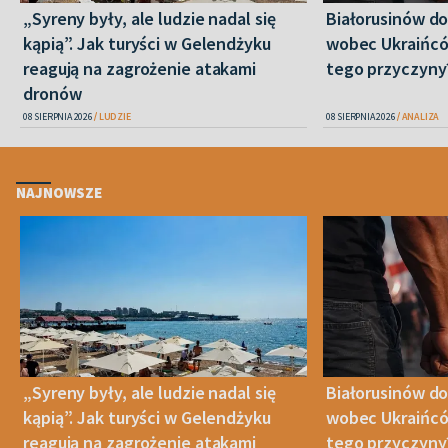
„Syreny były, ale ludzie nadal się
Białorusinów do
kąpią”. Jak turyści w Gelendżyku
wobec Ukraińców
reagują na zagrożenie atakami
tego przyczyny
dronów
08 SIERPNIA 2026
LUDZIE
08 SIERPNIA 2026
ANALIZA
NAJNOWSZE
„Syreny były, ale ludzie nadal się
Białorusinów do
kąpią”. Jak turyści w Gelendżyku
wobec Ukraińców
reagują na zagrożenie atakami
tego przyczyny