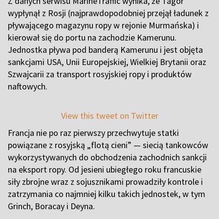
Z danych serwisu MarineTraffic wynika, że Tagor
wypłynął z Rosji (najprawdopodobniej przejął ładunek z
pływającego magazynu ropy w rejonie Murmańska) i
kierował się do portu na zachodzie Kamerunu.
Jednostka pływa pod banderą Kamerunu i jest objęta
sankcjami USA, Unii Europejskiej, Wielkiej Brytanii oraz
Szwajcarii za transport rosyjskiej ropy i produktów
naftowych.
View this tweet on Twitter
Francja nie po raz pierwszy przechwytuje statki
powiązane z rosyjską „flotą cieni” — siecią tankowców
wykorzystywanych do obchodzenia zachodnich sankcji
na eksport ropy. Od jesieni ubiegłego roku francuskie
siły zbrojne wraz z sojusznikami prowadziły kontrole i
zatrzymania co najmniej kilku takich jednostek, w tym
Grinch, Boracay i Deyna.