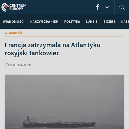
WIADOMOŚCI
NASZYM ZDANIEM
POLITYKA
LUDZIE
BIZNES
NAS
Wiadomości
Francja zatrzymała na Atlantyku
rosyjski tankowiec
01.06.2026, 06:50