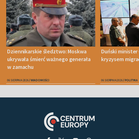
Dziennikarskie śledztwo: Moskwa
Duński minister 
ukrywała śmierć ważnego generała
kryzysem migra
w zamachu
06 SIERPNIA 2026
WIADOMOŚCI
06 SIERPNIA 2026
POLITYKA