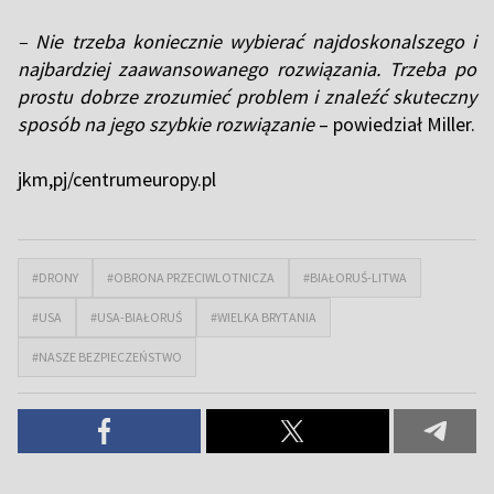
– Nie trzeba koniecznie wybierać najdoskonalszego i
najbardziej zaawansowanego rozwiązania. Trzeba po
prostu dobrze zrozumieć problem i znaleźć skuteczny
sposób na jego szybkie rozwiązanie
– powiedział Miller.
jkm,pj/centrumeuropy.pl
#DRONY
#OBRONA PRZECIWLOTNICZA
#BIAŁORUŚ-LITWA
#USA
#USA-BIAŁORUŚ
#WIELKA BRYTANIA
#NASZE BEZPIECZEŃSTWO