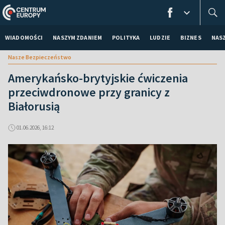
WIADOMOŚCI
NASZYM ZDANIEM
POLITYKA
LUDZIE
BIZNES
NAS
Nasze Bezpieczeństwo
Amerykańsko-brytyjskie ćwiczenia
przeciwdronowe przy granicy z
Białorusią
01.06.2026, 16:12