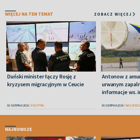
WIĘCEJ NA TEN TEMAT
ZOBACZ WIĘCEJ
Duński minister łączy Rosję z
Antonow z amuni
kryzysem migracyjnym w Ceucie
urwanym zapaln
informacje ws. 
06 SIERPNIA 2026
POLITYKA
06 SIERPNIA 2026
NASZE BE
NAJNOWSZE