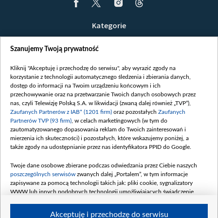
Kategorie
Wiadomości
Szanujemy Twoją prywatność
Wojna
Opinie
Kliknij "Akceptuję i przechodzę do serwisu", aby wyrazić zgody na
korzystanie z technologii automatycznego śledzenia i zbierania danych,
Białoruś / Polska
dostęp do informacji na Twoim urządzeniu końcowym i ich
Czytelnia
przechowywanie oraz na przetwarzanie Twoich danych osobowych przez
nas, czyli Telewizję Polską S.A. w likwidacji (zwaną dalej również „TVP”),
Centrum Europy
Zaufanych Partnerów z IAB* (1201 firm)
oraz pozostałych
Zaufanych
Partnerów TVP (93 firm)
, w celach marketingowych (w tym do
O nas
zautomatyzowanego dopasowania reklam do Twoich zainteresowań i
Kontakt
mierzenia ich skuteczności) i pozostałych, które wskazujemy poniżej, a
także zgody na udostępnianie przez nas identyfikatora PPID do Google.
Informacje o nadawcy
Serwisy partnerskie
Twoje dane osobowe zbierane podczas odwiedzania przez Ciebie naszych
poszczególnych serwisów
zwanych dalej „Portalem”, w tym informacje
belsat.eu
zapisywane za pomocą technologii takich jak: pliki cookie, sygnalizatory
WWW lub innych podobnych technologii umożliwiających świadczenie
slava.tv
dopasowanych i bezpiecznych usług, personalizację treści oraz reklam,
tvpworld.com
udostępnianie funkcji mediów społecznościowych oraz analizowanie ruchu
Akceptuję i przechodzę do serwisu