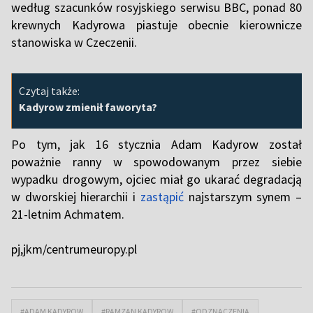
według szacunków rosyjskiego serwisu BBC, ponad 80
krewnych Kadyrowa piastuje obecnie kierownicze
stanowiska w Czeczenii.
Czytaj także:
Kadyrow zmienił faworyta?
Po tym, jak 16 stycznia Adam Kadyrow został
poważnie ranny w spowodowanym przez siebie
wypadku drogowym, ojciec miał go ukarać degradacją
w dworskiej hierarchii i
zastąpić
najstarszym synem –
21-letnim Achmatem.
pj,jkm/centrumeuropy.pl
#ADAM KADYROW
#RAMZAN KADYROW
#ODZNACZENIA