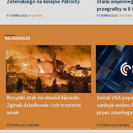
Zełenskiego na kolejne Patrioty
stanu wojenneg
przegrałby w II 
07 SIERPNIA 2026
POLITYKA
07 SIERPNIA 2026
POLITYKA
NAJNOWSZE
Rosyjski atak na obwód kijowski.
Senat USA popa
Zginęli dziadkowie i ich trzyletni
sankcje wobec 
wnuk
przez zmarłego
08 SIERPNIA 2026
WOJNA
07 SIERPNIA 2026
BIZNES