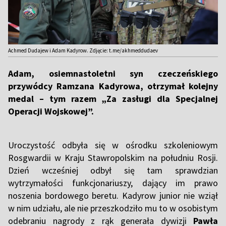
Achmed Dudajew i Adam Kadyrow. Zdjęcie: t.me/akhmeddudaev
Adam, osiemnastoletni syn czeczeńskiego
przywódcy Ramzana Kadyrowa, otrzymał kolejny
medal – tym razem „Za zasługi dla Specjalnej
Operacji Wojskowej”.
Uroczystość odbyła się w ośrodku szkoleniowym
Rosgwardii w Kraju Stawropolskim na południu Rosji.
Dzień wcześniej odbył się tam sprawdzian
wytrzymałości funkcjonariuszy, dający im prawo
noszenia bordowego beretu. Kadyrow junior nie wziął
w nim udziału, ale nie przeszkodziło mu to w osobistym
odebraniu nagrody z rąk generała dywizji
Pawła