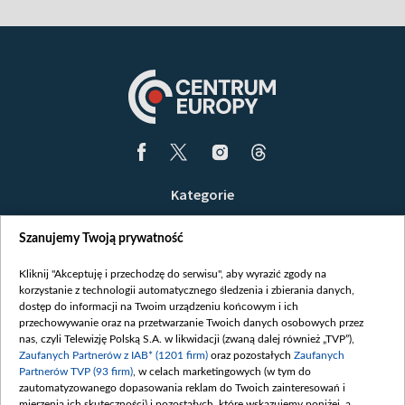
Kategorie
Wiadomości
Szanujemy Twoją prywatność
Wojna
Opinie
Kliknij "Akceptuję i przechodzę do serwisu", aby wyrazić zgody na
korzystanie z technologii automatycznego śledzenia i zbierania danych,
Białoruś / Polska
dostęp do informacji na Twoim urządzeniu końcowym i ich
Czytelnia
przechowywanie oraz na przetwarzanie Twoich danych osobowych przez
nas, czyli Telewizję Polską S.A. w likwidacji (zwaną dalej również „TVP”),
Centrum Europy
Zaufanych Partnerów z IAB* (1201 firm)
oraz pozostałych
Zaufanych
Partnerów TVP (93 firm)
, w celach marketingowych (w tym do
O nas
zautomatyzowanego dopasowania reklam do Twoich zainteresowań i
Kontakt
mierzenia ich skuteczności) i pozostałych, które wskazujemy poniżej, a