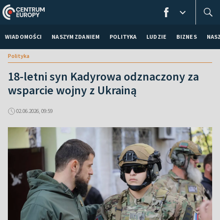
WIADOMOŚCI
NASZYM ZDANIEM
POLITYKA
LUDZIE
BIZNES
NAS
Polityka
18-letni syn Kadyrowa odznaczony za
wsparcie wojny z Ukrainą
02.06.2026, 09:59