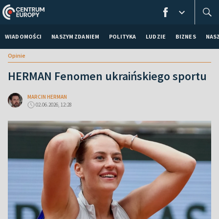
WIADOMOŚCI
NASZYM ZDANIEM
POLITYKA
LUDZIE
BIZNES
NAS
Opinie
HERMAN Fenomen ukraińskiego sportu
MARCIN HERMAN
02.06.2026, 12:28