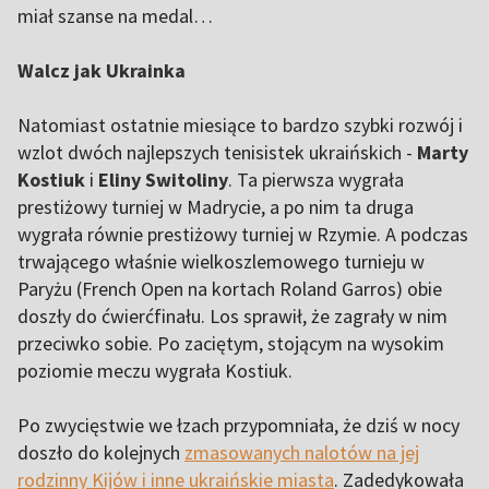
miał szanse na medal…
Walcz jak Ukrainka
Natomiast ostatnie miesiące to bardzo szybki rozwój i
wzlot dwóch najlepszych tenisistek ukraińskich -
Marty
Kostiuk
i
Eliny Switoliny
. Ta pierwsza wygrała
prestiżowy turniej w Madrycie, a po nim ta druga
wygrała równie prestiżowy turniej w Rzymie. A podczas
trwającego właśnie wielkoszlemowego turnieju w
Paryżu (French Open na kortach Roland Garros) obie
doszły do ćwierćfinału. Los sprawił, że zagrały w nim
przeciwko sobie. Po zaciętym, stojącym na wysokim
poziomie meczu wygrała Kostiuk.
Po zwycięstwie we łzach przypomniała, że dziś w nocy
doszło do kolejnych
zmasowanych nalotów na jej
rodzinny Kijów i inne ukraińskie miasta
. Zadedykowała