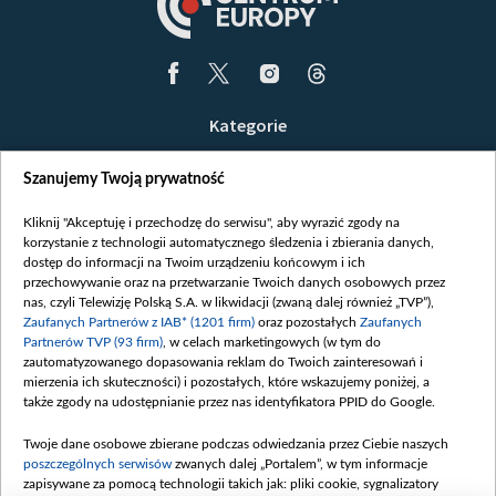
Kategorie
Wiadomości
Szanujemy Twoją prywatność
Wojna
Opinie
Kliknij "Akceptuję i przechodzę do serwisu", aby wyrazić zgody na
korzystanie z technologii automatycznego śledzenia i zbierania danych,
Białoruś / Polska
dostęp do informacji na Twoim urządzeniu końcowym i ich
Czytelnia
przechowywanie oraz na przetwarzanie Twoich danych osobowych przez
nas, czyli Telewizję Polską S.A. w likwidacji (zwaną dalej również „TVP”),
Centrum Europy
Zaufanych Partnerów z IAB* (1201 firm)
oraz pozostałych
Zaufanych
Partnerów TVP (93 firm)
, w celach marketingowych (w tym do
O nas
zautomatyzowanego dopasowania reklam do Twoich zainteresowań i
Kontakt
mierzenia ich skuteczności) i pozostałych, które wskazujemy poniżej, a
także zgody na udostępnianie przez nas identyfikatora PPID do Google.
Informacje o nadawcy
Serwisy partnerskie
Twoje dane osobowe zbierane podczas odwiedzania przez Ciebie naszych
poszczególnych serwisów
zwanych dalej „Portalem”, w tym informacje
belsat.eu
zapisywane za pomocą technologii takich jak: pliki cookie, sygnalizatory