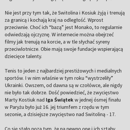
Nie jest przy tym tak, że Switolina i Kosiuk żyją i trenują
za granicą i kochają kraj na odległość. Wprost
przeciwnie. Choć ich “bazą” jest Monako, to regularnie
odwiedzają ojczyznę. W internecie można obejrzeć
filmy jak trenują na korcie, a w tle słychać syreny
przeciwlotnicze. Obie mają swoje fundacje wspierającą
dziecięce talenty.
Tenis to jeden z najbardziej prestiżowych i medialnych
sportów. I w nim właśnie w tym roku “wystrzeliły”
Ukrainki. Owszem, od dawna są w czołówce, ale nigdy
nie było tak dobrze. Dość powiedzieć, że zwycięstwo
Marty Kostiuk nad
Iga Świątek
w jednej ósmej finału
w Paryżu było już 16. jej triumfem z rzędu w tym
sezonie, a dzisiejsze zwycięstwo nad Switoliną - 17.
Co się stało poza tym, że na pewno one i ich sztaby