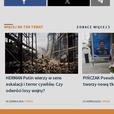
WIĘCEJ NA TEN TEMAT
ZOBACZ WIĘCEJ
HERMAN Putin wierzy w sens
PIŃCZAK Pseudoe
eskalacji i terror cywilów. Czy
tworzy nową tk
odwróci losy wojny?
08 SIERPNIA 2026
OPINIE
03 SIERPNIA 2026
OPINIE