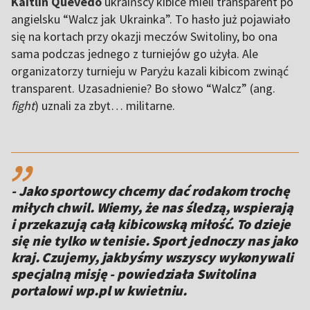
Kaitlin Quevedo
ukraińscy kibice mieli transparent po
angielsku “Walcz jak Ukrainka”. To hasło już pojawiało
się na kortach przy okazji meczów Switoliny, bo ona
sama podczas jednego z turniejów go użyła. Ale
organizatorzy turnieju w Paryżu kazali kibicom zwinąć
transparent. Uzasadnienie? Bo słowo “Walcz” (ang.
fight
) uznali za zbyt… militarne.
,,
- Jako sportowcy chcemy dać rodakom trochę
miłych chwil. Wiemy, że nas śledzą, wspierają
i przekazują całą kibicowską miłość. To dzieje
się nie tylko w tenisie. Sport jednoczy nas jako
kraj. Czujemy, jakbyśmy wszyscy wykonywali
specjalną misję - powiedziała Switolina
portalowi wp.pl w kwietniu.