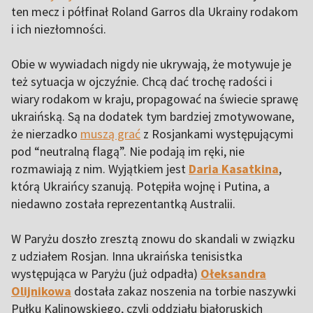
ten mecz i półfinał Roland Garros dla Ukrainy rodakom
i ich niezłomności.
Obie w wywiadach nigdy nie ukrywają, że motywuje je
też sytuacja w ojczyźnie. Chcą dać trochę radości i
wiary rodakom w kraju, propagować na świecie sprawę
ukraińską. Są na dodatek tym bardziej zmotywowane,
że nierzadko
muszą grać
z Rosjankami występującymi
pod “neutralną flagą”. Nie podają im ręki, nie
rozmawiają z nim. Wyjątkiem jest
Daria Kasatkina
,
którą Ukraińcy szanują. Potępiła wojnę i Putina, a
niedawno została reprezentantką Australii.
W Paryżu doszło zresztą znowu do skandali w związku
z udziałem Rosjan. Inna ukraińska tenisistka
występująca w Paryżu (już odpadła)
Ołeksandra
Olijnikowa
dostała zakaz noszenia na torbie naszywki
Pułku Kalinowskiego, czyli oddziału białoruskich