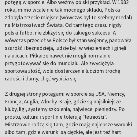
potęgą w sporcie. Albo weźmy polski przykład. W 1982
roku, mimo wcale nie tak mocnego składu, Polska
zdobyła trzecie miejsce (wówczas był to srebrny medal)
na Mistrzostwach Świata. Od tamtego czasu nigdy
polski futbol nie zbliżył się do takiego sukcesu. A
wówczas przecież w Polsce był stan wojenny, panowała
szarość i beznadzieja, ludzie byli w więzieniach i ginęli
na ulicach. Piłkarze nawet nie mogli normalnie
przygotowywać się do mundialu. Ale zwyciężyła
sportowa złość, wola dostarczenia ludziom trochę
radości i dumy, chęć wybicia się.
Z drugiej strony potęgami w sporcie są USA, Niemcy,
Francja, Anglia, Włochy. Kraje, gdzie są najsilniejsze
kluby, ligi, systemy szkolenia, najwięcej pieniędzy. Po
prostu, kultura i sport nie tolerują “letniości”.
Mistrzowie rodzą się tam, gdzie mają najlepsze warunki
albo tam, gdzie warunki są ciężkie, ale jest też hart