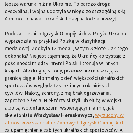
lepsze warunki niż na Ukrainie. To bardzo droga
dyscyplina, i wojna uderzyła w niego ze szczególną siłą.
A mimo to nawet ukraiński hokej na lodzie przeżył.
Podczas Letnich Igrzysk Olimpijskich w Paryżu Ukraina
wyprzedziła na przykład Polskę w klasyfikacji
medalowej. Zdobyła 12 medali, w tym 3 złote. Jak tego
dokonała? Nie jest tajemnicą, że Ukraińcy korzystają z
gościnności między innymi Polski i trenują w innych
krajach. Ale drugiej strony, przecież nie mieszkają za
granicą ciągle. Normalny dzień większości ukraińskich
sportowców wygląda tak jak innych ukraińskich
cywilów. Naloty, schrony, zimą brak ogrzewania,
zagrożenie życia. Niektórzy służyli lub służą w wojsku
albo są wolontariuszami wspierającymi armię, jak
skeletonista
Władysław Heraskewycz
,
wyrzucony w
atmosferze skandalu z Zimowych Igrzysk Olimpijskich
za upamiętnienie zabitych ukraińskich sportowców. A