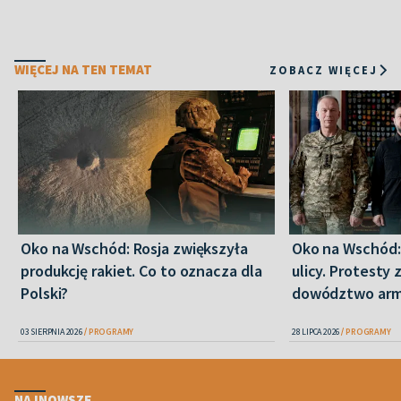
WIĘCEJ NA TEN TEMAT
ZOBACZ WIĘCEJ
Oko na Wschód: Rosja zwiększyła
Oko na Wschód: 
produkcję rakiet. Co to oznacza dla
ulicy. Protesty 
Polski?
dowództwo armi
03 SIERPNIA 2026
PROGRAMY
28 LIPCA 2026
PROGRAMY
NAJNOWSZE