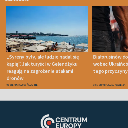
„Syreny były, ale ludzie nadal się
Białorusinów do
kąpią”. Jak turyści w Gelendżyku
wobec Ukraińców
reagują na zagrożenie atakami
tego przyczyny
dronów
08 SIERPNIA 2026
LUDZIE
08 SIERPNIA 2026
ANALIZA