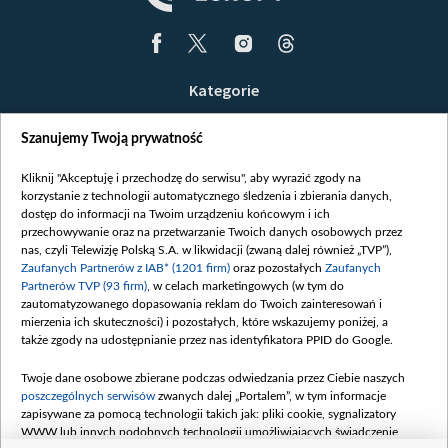
Kategorie
Wiadomości
Szanujemy Twoją prywatność
Wojna
Opinie
Kliknij "Akceptuję i przechodzę do serwisu", aby wyrazić zgody na
korzystanie z technologii automatycznego śledzenia i zbierania danych,
Białoruś / Polska
dostęp do informacji na Twoim urządzeniu końcowym i ich
Czytelnia
przechowywanie oraz na przetwarzanie Twoich danych osobowych przez
nas, czyli Telewizję Polską S.A. w likwidacji (zwaną dalej również „TVP”),
Centrum Europy
Zaufanych Partnerów z IAB* (1201 firm)
oraz pozostałych
Zaufanych
Partnerów TVP (93 firm)
, w celach marketingowych (w tym do
O nas
zautomatyzowanego dopasowania reklam do Twoich zainteresowań i
Kontakt
mierzenia ich skuteczności) i pozostałych, które wskazujemy poniżej, a
także zgody na udostępnianie przez nas identyfikatora PPID do Google.
Informacje o nadawcy
Serwisy partnerskie
Twoje dane osobowe zbierane podczas odwiedzania przez Ciebie naszych
poszczególnych serwisów
zwanych dalej „Portalem”, w tym informacje
belsat.eu
zapisywane za pomocą technologii takich jak: pliki cookie, sygnalizatory
WWW lub innych podobnych technologii umożliwiających świadczenie
slava.tv