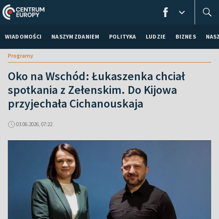
WIADOMOŚCI
NASZYM ZDANIEM
POLITYKA
LUDZIE
BIZNES
NAS
Programy
Oko na Wschód: Łukaszenka chciał
spotkania z Zełenskim. Do Kijowa
przyjechała Cichanouskaja
03.06.2026, 07:22