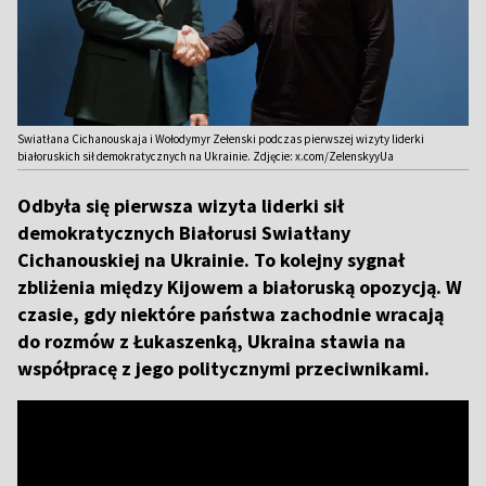
Swiatłana Cichanouskaja i Wołodymyr Zełenski podczas pierwszej wizyty liderki
białoruskich sił demokratycznych na Ukrainie. Zdjęcie: x.com/ZelenskyyUa
Odbyła się pierwsza wizyta liderki sił
demokratycznych Białorusi Swiatłany
Cichanouskiej na Ukrainie. To kolejny sygnał
zbliżenia między Kijowem a białoruską opozycją. W
czasie, gdy niektóre państwa zachodnie wracają
do rozmów z Łukaszenką, Ukraina stawia na
współpracę z jego politycznymi przeciwnikami.