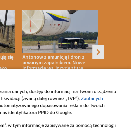
ują się
Antonow z amunicją i dron z
Była ambas
urwanym zapalnikiem. Nowe
oskarżona 
jako
informacje ws. incydentu w
wzbogaceni
Lipsku
ierania danych, dostęp do informacji na Twoim urządzeniu
06 SIERPNIA 2026
NASZE BEZPIECZEŃSTWO
06 SIERPNIA 2026
likwidacji (zwaną dalej również „TVP”),
Zaufanych
zautomatyzowanego dopasowania reklam do Twoich
 nas identyfikatora PPID do Google.
em”, w tym informacje zapisywane za pomocą technologii
artnerskie
Moje zgody