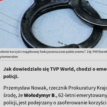
ielenie korzyści majątkowej funkcjonariuszowi publicznemu”. Zdj. PAP/Da
żytomierskim
Jak dowiedziało się TVP World, chodzi o em
policji.
Przemysław Nowak, rzecznik Prokuratury Kraj
środę, że
Wołodymyr B
., 62-letni emerytowany
policji, jest podejrzany o zaoferowanie korzyś