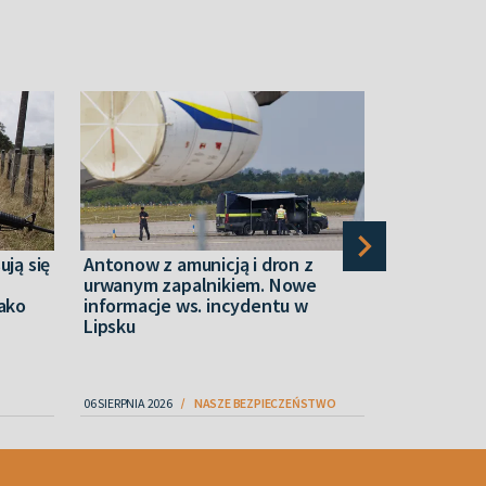
ują się
Antonow z amunicją i dron z
Dziennikar
urwanym zapalnikiem. Nowe
ukrywała ś
jako
informacje ws. incydentu w
generała 
Lipsku
06 SIERPNIA 2026
NASZE BEZPIECZEŃSTWO
06 SIERPNIA 2026