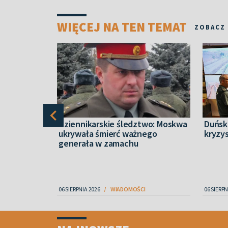
WIĘCEJ NA TEN TEMAT
ZOBACZ
dron z
Dziennikarskie śledztwo: Moskwa
Duński
. Nowe
ukrywała śmierć ważnego
kryzy
ntu w
generała w zamachu
IECZEŃSTWO
06 SIERPNIA 2026
WIADOMOŚCI
06 SIERPN
Item
1