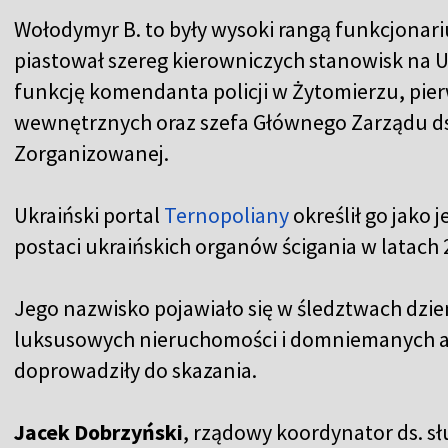
Wołodymyr B. to były wysoki rangą funkcjonari
piastował szereg kierowniczych stanowisk na U
funkcję komendanta policji w Żytomierzu, pie
wewnętrznych oraz szefa Głównego Zarządu ds
Zorganizowanej.
Ukraiński portal
Ternopoliany
określił go jako
postaci ukraińskich organów ścigania w latach 2
Jego nazwisko pojawiało się w śledztwach dzi
luksusowych nieruchomości i domniemanych afe
doprowadziły do skazania.
Jacek Dobrzyński
, rządowy koordynator ds. s