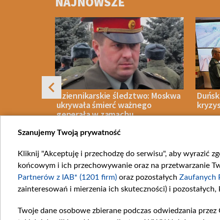
NAJNOWSZE
of
4
rzyć
Dziennikarskie śledztwo: Moskwa
Duński
 przeciwko
ukrywała śmierć ważnego
kryzy
generała w zamachu
Szanujemy Twoją prywatność
Kliknij "Akceptuję i przechodzę do serwisu", aby wyrazić z
IECZEŃSTWO
06 SIERPNIA 2026
WIADOMOŚCI
06 SIERPN
końcowym i ich przechowywanie oraz na przetwarzanie Twoi
Item
Partnerów z IAB* (1201 firm)
oraz pozostałych
Zaufanych 
1
zainteresowań i mierzenia ich skuteczności) i pozostałych,
of
10
Twoje dane osobowe zbierane podczas odwiedzania przez 
Katego