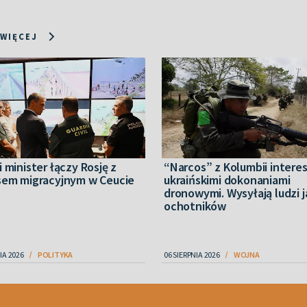
 WIĘCEJ
 minister łączy Rosję z
“Narcos” z Kolumbii interes
sem migracyjnym w Ceucie
ukraińskimi dokonaniami
dronowymi. Wysyłają ludzi 
ochotników
IA 2026
POLITYKA
06 SIERPNIA 2026
WOJNA