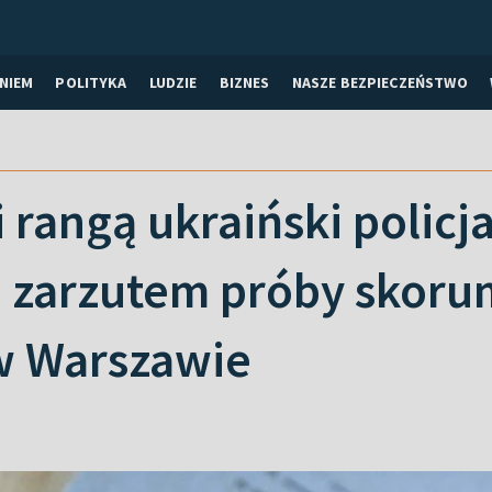
NIEM
POLITYKA
LUDZIE
BIZNES
NASZE BEZPIECZEŃSTWO
 rangą ukraiński polic
d zarzutem próby skor
w Warszawie