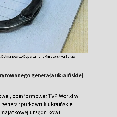
rek Delmanowicz/Departament Ministerstwa Spraw
erytowanego generała ukraińskiej
owej, poinformował TVP World w
 generał pułkownik ukraińskiej
ci majątkowej urzędnikowi