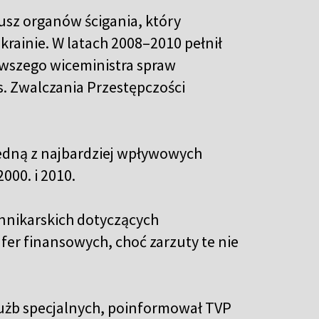
usz organów ścigania, który
krainie. W latach 2008–2010 pełnił
rwszego wiceministra spraw
. Zwalczania Przestępczości
 jedną z najbardziej wpływowych
000. i 2010.
ennikarskich dotyczących
r finansowych, choć zarzuty te nie
łużb specjalnych, poinformował TVP