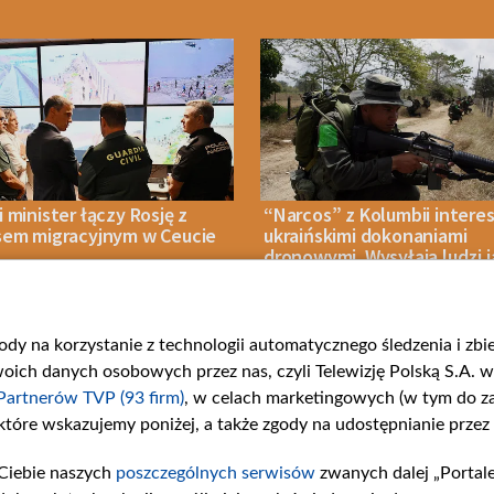
 minister łączy Rosję z
“Narcos” z Kolumbii interes
sem migracyjnym w Ceucie
ukraińskimi dokonaniami
dronowymi. Wysyłają ludzi 
ochotników
gody na korzystanie z technologii automatycznego śledzenia i zb
IA 2026
POLITYKA
06 SIERPNIA 2026
WOJNA
ch danych osobowych przez nas, czyli Telewizję Polską S.A. w 
Partnerów TVP (93 firm)
, w celach marketingowych (w tym do 
 które wskazujemy poniżej, a także zgody na udostępnianie przez
Ciebie naszych
poszczególnych serwisów
zwanych dalej „Portal
rie
Centrum Europy
Serwisy p