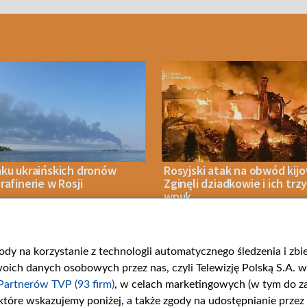
aku ukraińskich dronów
Rosyjski atak na obwód kijo
rafinerie w Rosji
Zginęli dziadkowie i ich trz
wnuk
gody na korzystanie z technologii automatycznego śledzenia i zb
IA 2026
WOJNA
08 SIERPNIA 2026
WOJNA
ch danych osobowych przez nas, czyli Telewizję Polską S.A. w 
Partnerów TVP (93 firm)
, w celach marketingowych (w tym do 
 które wskazujemy poniżej, a także zgody na udostępnianie przez