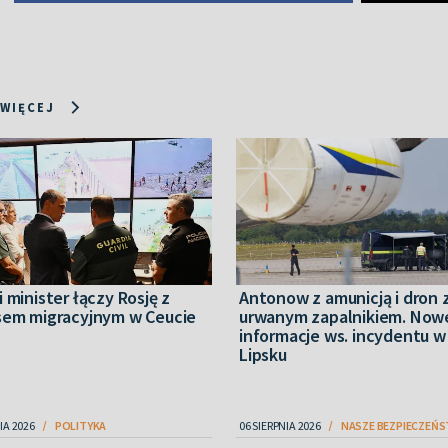
 WIĘCEJ
 minister łączy Rosję z
Antonow z amunicją i dron 
sem migracyjnym w Ceucie
urwanym zapalnikiem. Now
informacje ws. incydentu w
Lipsku
IA 2026
POLITYKA
06 SIERPNIA 2026
NASZE BEZPIECZEŃ