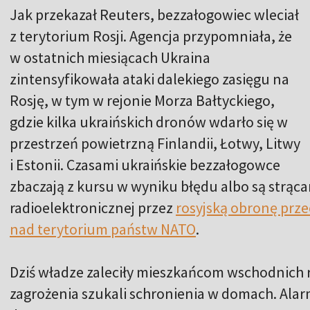
Jak przekazał Reuters, bezzałogowiec wleciał
z terytorium Rosji. Agencja przypomniała, że
w ostatnich miesiącach Ukraina
zintensyfikowała ataki dalekiego zasięgu na
Rosję, w tym w rejonie Morza Bałtyckiego,
gdzie kilka ukraińskich dronów wdarło się w
przestrzeń powietrzną Finlandii, Łotwy, Litwy
i Estonii. Czasami ukraińskie bezzałogowce
zbaczają z kursu w wyniku błędu albo są strąc
radioelektronicznej przez
rosyjską obronę prze
nad terytorium państw NATO
.
Dziś władze zaleciły mieszkańcom wschodnich
zagrożenia szukali schronienia w domach. Alar