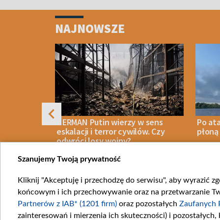
Item
1
NAJNOWSZE
of
4
ynburg:
HERMAN Putin wierzy w sens
Po at
ajbardziej
eskalacji i terror cywilów. Czy
płoną 
dberries
odwróci losy wojny?
Szanujemy Twoją prywatność
Kliknij "Akceptuję i przechodzę do serwisu", aby wyrazić z
08 SIERPNIA 2026
OPINIE
08 SIERPN
końcowym i ich przechowywanie oraz na przetwarzanie Twoi
Item
Partnerów z IAB* (1201 firm)
oraz pozostałych
Zaufanych 
1
zainteresowań i mierzenia ich skuteczności) i pozostałych,