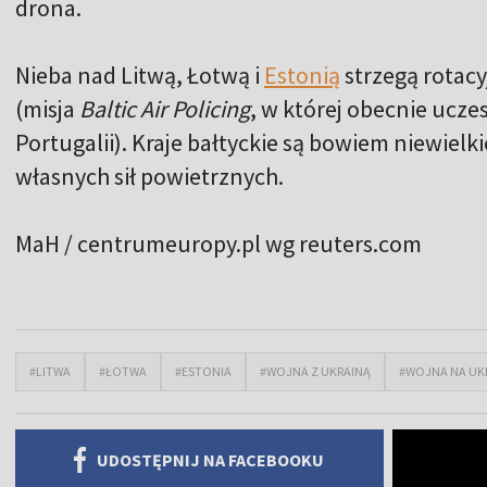
drona.
Nieba nad Litwą, Łotwą i
Estonią
strzegą rotacy
(misja
Baltic Air Policing
, w której obecnie uczes
Portugalii). Kraje bałtyckie są bowiem niewiel
własnych sił powietrznych.
MaH / centrumeuropy.pl wg reuters.com
#LITWA
#ŁOTWA
#ESTONIA
#WOJNA Z UKRAINĄ
#WOJNA NA UKR
UDOSTĘPNIJ NA FACEBOOKU