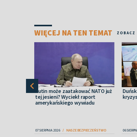
WIĘCEJ NA TEN TEMAT
ZOBACZ
y ostrzega
Putin może zaatakować NATO już
Duński
 użyciem
tej jesieni? Wyciekł raport
kryzy
amerykańskiego wywiadu
IECZEŃSTWO
07 SIERPNIA 2026
NASZE BEZPIECZEŃSTWO
06 SIERPN