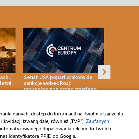
wski.
Senat USA poparł drakońskie
Rosja skut
yletni
sankcje wobec Rosji
ukraińskie 
przygotowane przez zmarłego
senatora Grahama
ierania danych, dostęp do informacji na Twoim urządzeniu
07 SIERPNIA 2026
BIZNES
07 SIERPNIA 2026
likwidacji (zwaną dalej również „TVP”),
Zaufanych
zautomatyzowanego dopasowania reklam do Twoich
 nas identyfikatora PPID do Google.