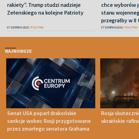
rakiety”. Trump studzi nadzieje
chce wyborów 
Zełenskiego na kolejne Patrioty
stanu wojenneg
przegrałby w II 
07 SIERPNIA 2026
POLITYKA
07 SIERPNIA 2026
POLITYKA
NAJNOWSZE
Senat USA poparł drakońskie
Rosja skuteczn
sankcje wobec Rosji przygotowane
ukraińskie rafin
przez zmarłego senatora Grahama