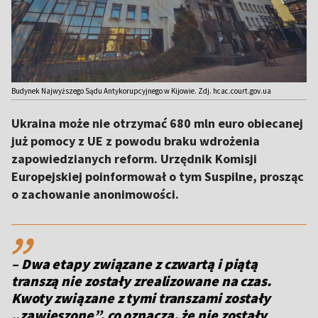
Budynek Najwyższego Sądu Antykorupcyjnego w Kijowie. Zdj. hcac.court.gov.ua
Ukraina może nie otrzymać 680 mln euro obiecanej
już pomocy z UE z powodu braku wdrożenia
zapowiedzianych reform. Urzędnik Komisji
Europejskiej poinformował o tym Suspilne, prosząc
o zachowanie anonimowości.
,,
– Dwa etapy związane z czwartą i piątą
transzą nie zostały zrealizowane na czas.
Kwoty związane z tymi transzami zostały
„zawieszone”, co oznacza, że ​​nie zostały