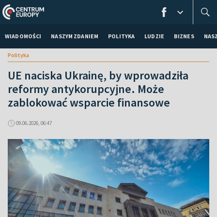
WIADOMOŚCI
NASZYM ZDANIEM
POLITYKA
LUDZIE
BIZNES
NAS
Polityka
UE naciska Ukrainę, by wprowadziła
reformy antykorupcyjne. Może
zablokować wsparcie finansowe
09.06.2026, 06:47