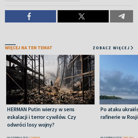
WIĘCEJ NA TEN TEMAT
ZOBACZ WIĘCEJ
HERMAN Putin wierzy w sens
Po ataku ukraiń
eskalacji i terror cywilów. Czy
rafinerie w Rosji
odwróci losy wojny?
08 SIERPNIA 2026
OPINIE
08 SIERPNIA 2026
WOJNA