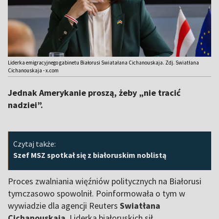
Liderka emigracyjnego gabinetu Białorusi Swiatałana Cichanouskaja. Zdj. Swiatłana
Cichanouskaja - x.com
Jednak Amerykanie proszą, żeby „nie tracić
nadziei”.
Czytaj także:
Szef MSZ spotkał się z białoruskim noblistą
Proces zwalniania więźniów politycznych na Białorusi
tymczasowo spowolnił. Poinformowała o tym w
wywiadzie dla agencji Reuters
Swiatłana
Cichanouskaja
. Liderka białoruskich sił