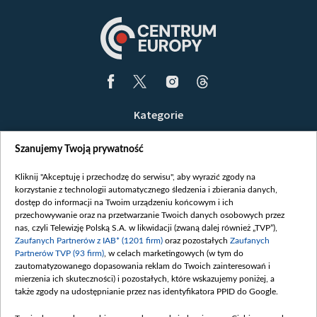
Kategorie
Wiadomości
Szanujemy Twoją prywatność
Wojna
Opinie
Kliknij "Akceptuję i przechodzę do serwisu", aby wyrazić zgody na
korzystanie z technologii automatycznego śledzenia i zbierania danych,
Białoruś / Polska
dostęp do informacji na Twoim urządzeniu końcowym i ich
Czytelnia
przechowywanie oraz na przetwarzanie Twoich danych osobowych przez
nas, czyli Telewizję Polską S.A. w likwidacji (zwaną dalej również „TVP”),
Centrum Europy
Zaufanych Partnerów z IAB* (1201 firm)
oraz pozostałych
Zaufanych
Partnerów TVP (93 firm)
, w celach marketingowych (w tym do
O nas
zautomatyzowanego dopasowania reklam do Twoich zainteresowań i
Kontakt
mierzenia ich skuteczności) i pozostałych, które wskazujemy poniżej, a
także zgody na udostępnianie przez nas identyfikatora PPID do Google.
Informacje o nadawcy
Serwisy partnerskie