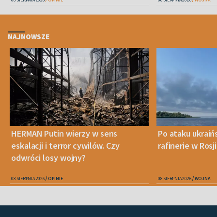
NAJNOWSZE
HERMAN Putin wierzy w sens
Po ataku ukraiń
eskalacji i terror cywilów. Czy
rafinerie w Rosji
odwróci losy wojny?
08 SIERPNIA 2026
OPINIE
08 SIERPNIA 2026
WOJNA