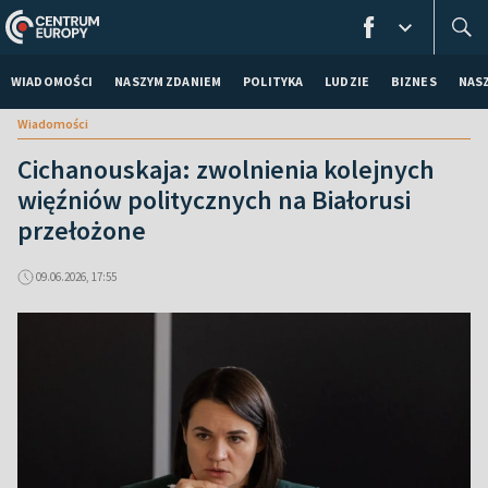
WIADOMOŚCI
NASZYM ZDANIEM
POLITYKA
LUDZIE
BIZNES
NAS
Wiadomości
Cichanouskaja: zwolnienia kolejnych
więźniów politycznych na Białorusi
przełożone
09.06.2026, 17:55