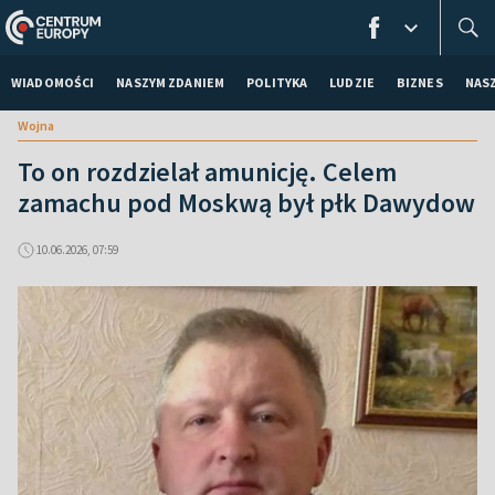
WIADOMOŚCI
NASZYM ZDANIEM
POLITYKA
LUDZIE
BIZNES
NAS
Wojna
To on rozdzielał amunicję. Celem
zamachu pod Moskwą był płk Dawydow
10.06.2026, 07:59