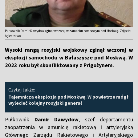
Pułkownik Damir Dawydow zginął wczoraj w zamachu bombowym pod Moskwą. Zdjęcie:
Agientstwo
Wysoki rangą rosyjski wojskowy zginął wczoraj w
eksplozji samochodu w Bałaszysze pod Moskwą. W
2023 roku był skonfliktowany z Prigożynem.
Czytaj także:
Tajemnicza eksplozja pod Moskwą. W powietrze mógł
wylecieć kolejny rosyjski generał
Pułkownik
Damir Dawydow
, szef departamentu
zaopatrzenia w amunicję rakietową i artyleryjską
Głównego Zarządu Rakietowego i Artyleryjskiego