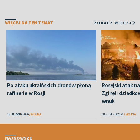
WIĘCEJ NA TEN TEMAT
ZOBACZ WIĘCEJ
Po ataku ukraińskich dronów płoną
Rosyjski atak n
rafinerie w Rosji
Zginęli dziadkow
wnuk
08 SIERPNIA 2026
WOJNA
08 SIERPNIA 2026
WOJNA
NAJNOWSZE