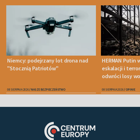
Niemcy: podejrzany lot drona nad
HERMAN Putin w
"Stocznią Patriotów"
eskalacji i terr
odwróci losy wo
08 SIERPNIA 2026
NASZE BEZPIECZEŃSTWO
08 SIERPNIA 2026
OPINIE