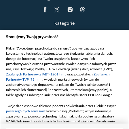
Kategorie
Wiadomości
Szanujemy Twoją prywatność
Wojna
Opinie
Kliknij "Akceptuję i przechodzę do serwisu", aby wyrazić zgody na
korzystanie z technologii automatycznego śledzenia i zbierania danych,
Białoruś / Polska
dostęp do informacji na Twoim urządzeniu końcowym i ich
Czytelnia
przechowywanie oraz na przetwarzanie Twoich danych osobowych przez
nas, czyli Telewizję Polską S.A. w likwidacji (zwaną dalej również „TVP”),
Centrum Europy
Zaufanych Partnerów z IAB* (1201 firm)
oraz pozostałych
Zaufanych
Partnerów TVP (93 firm)
, w celach marketingowych (w tym do
O nas
zautomatyzowanego dopasowania reklam do Twoich zainteresowań i
Kontakt
mierzenia ich skuteczności) i pozostałych, które wskazujemy poniżej, a
także zgody na udostępnianie przez nas identyfikatora PPID do Google.
Informacje o nadawcy
Serwisy partnerskie
Twoje dane osobowe zbierane podczas odwiedzania przez Ciebie naszych
poszczególnych serwisów
zwanych dalej „Portalem”, w tym informacje
belsat.eu
zapisywane za pomocą technologii takich jak: pliki cookie, sygnalizatory
WWW lub innych podobnych technologii umożliwiających świadczenie
slava.tv
dopasowanych i bezpiecznych usług, personalizację treści oraz reklam,