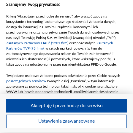
Szanujemy Twoją prywatność
NAJNOWSZE
Kliknij "Akceptuję i przechodzę do serwisu", aby wyrazić zgody na
korzystanie z technologii automatycznego śledzenia i zbierania danych,
dostęp do informacji na Twoim urządzeniu końcowym i ich
przechowywanie oraz na przetwarzanie Twoich danych osobowych przez
nas, czyli Telewizję Polską S.A. w likwidacji (zwaną dalej również „TVP”),
Zaufanych Partnerów z IAB* (1201 firm)
oraz pozostałych
Zaufanych
Partnerów TVP (93 firm)
, w celach marketingowych (w tym do
zautomatyzowanego dopasowania reklam do Twoich zainteresowań i
mierzenia ich skuteczności) i pozostałych, które wskazujemy poniżej, a
także zgody na udostępnianie przez nas identyfikatora PPID do Google.
Dziennikarskie śledztwo: Moskwa
Duński minister 
Twoje dane osobowe zbierane podczas odwiedzania przez Ciebie naszych
ukrywała śmierć ważnego generała
kryzysem migra
poszczególnych serwisów
zwanych dalej „Portalem”, w tym informacje
w zamachu
zapisywane za pomocą technologii takich jak: pliki cookie, sygnalizatory
WWW lub innych podobnych technologii umożliwiających świadczenie
dopasowanych i bezpiecznych usług, personalizację treści oraz reklam,
06 SIERPNIA 2026
WIADOMOŚCI
06 SIERPNIA 2026
POLITYKA
udostępnianie funkcji mediów społecznościowych oraz analizowanie ruchu
Akceptuję i przechodzę do serwisu
w Internecie.
Twoje dane osobowe zbierane podczas odwiedzania przez Ciebie
Ustawienia zaawansowane
poszczególnych serwisów
na Portalu, takie jak adresy IP, identyfikatory
Twoich urządzeń końcowych i identyfikatory plików cookie, informacje o