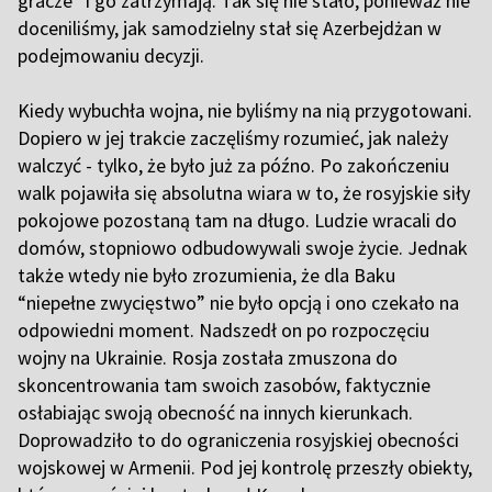
gracze” i go zatrzymają. Tak się nie stało, ponieważ nie
doceniliśmy, jak samodzielny stał się Azerbejdżan w
podejmowaniu decyzji.
Kiedy wybuchła wojna, nie byliśmy na nią przygotowani.
Dopiero w jej trakcie zaczęliśmy rozumieć, jak należy
walczyć - tylko, że było już za późno. Po zakończeniu
walk pojawiła się absolutna wiara w to, że rosyjskie siły
pokojowe pozostaną tam na długo. Ludzie wracali do
domów, stopniowo odbudowywali swoje życie. Jednak
także wtedy nie było zrozumienia, że dla Baku
“niepełne zwycięstwo” nie było opcją i ono czekało na
odpowiedni moment. Nadszedł on po rozpoczęciu
wojny na Ukrainie. Rosja została zmuszona do
skoncentrowania tam swoich zasobów, faktycznie
osłabiając swoją obecność na innych kierunkach.
Doprowadziło to do ograniczenia rosyjskiej obecności
wojskowej w Armenii. Pod jej kontrolę przeszły obiekty,