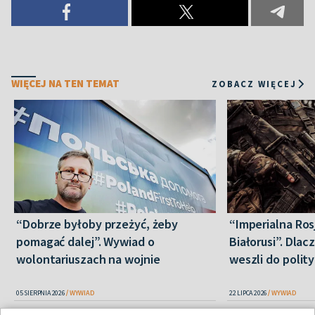
WIĘCEJ NA TEN TEMAT
ZOBACZ WIĘCEJ
“Dobrze byłoby przeżyć, żeby
“Imperialna Ros
pomagać dalej”. Wywiad o
Białorusi”. Dla
wolontariuszach na wojnie
weszli do polity
05 SIERPNIA 2026
WYWIAD
22 LIPCA 2026
WYWIAD