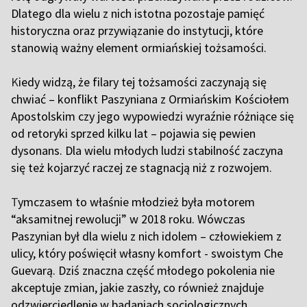
Dlatego dla wielu z nich istotna pozostaje pamięć
historyczna oraz przywiązanie do instytucji, które
stanowią ważny element ormiańskiej tożsamości.
K
iedy widzą, że filary tej tożsamości zaczynają się
chwiać – konflikt Paszyniana z Ormiańskim Kościołem
Apostolskim czy jego wypowiedzi wyraźnie różniące się
od retoryki sprzed kilku lat – pojawia się pewien
dysonans. Dla wielu młodych ludzi stabilność zaczyna
się też kojarzyć raczej ze stagnacją niż z rozwojem.
T
ymczasem to właśnie młodzież była motorem
“aksamitnej rewolucji” w 2018 roku. Wówczas
Paszynian był dla wielu z nich idolem – człowiekiem z
ulicy, który poświęcił własny komfort - swoistym Che
Guevarą. Dziś znaczna część młodego pokolenia nie
akceptuje zmian, jakie zaszły, co również znajduje
odzwierciedlenie w badaniach socjologicznych.