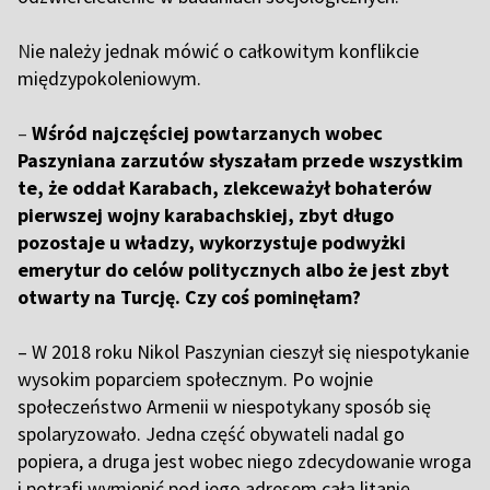
N
ie należy jednak mówić o całkowitym konflikcie
międzypokoleniowym.
–
Wśród najczęściej powtarzanych wobec
Paszyniana zarzutów słyszałam przede wszystkim
te, że oddał Karabach, zlekceważył bohaterów
pierwszej wojny karabachskiej, zbyt długo
pozostaje u władzy, wykorzystuje podwyżki
emerytur do celów politycznych albo że jest zbyt
otwarty na Turcję. Czy coś pominęłam?
– W 2018 roku Nikol Paszynian cieszył się niespotykanie
wysokim poparciem społecznym. Po wojnie
społeczeństwo Armenii w niespotykany sposób się
spolaryzowało. Jedna część obywateli nadal go
popiera, a druga jest wobec niego zdecydowanie wroga
i potrafi wymienić pod jego adresem całą litanię