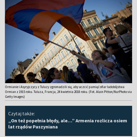
Ormianie i Asyryjczycy z Tuluzy zgromadzili się, aby uczcić pamięć ofiar ludobójstwa
Ormian z 1915 roku. Tuluza, Francja, 24 kwietnia 2018 roku. (Fot. Alain Pitton/NurPhoto via
Getty Images)
Czytaj także:
„On też popełnia błędy, ale…” Armenia rozlicza osiem
lat rządów Paszyniana