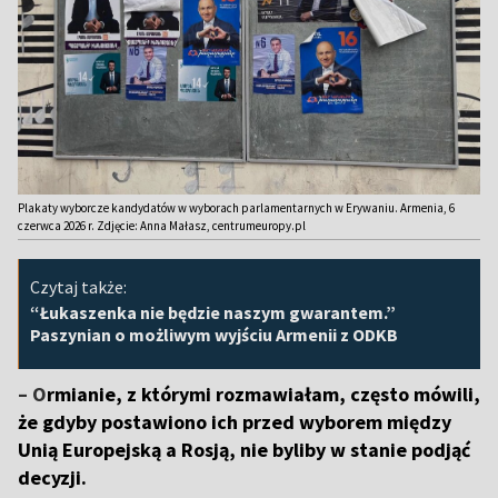
Plakaty wyborcze kandydatów w wyborach parlamentarnych w Erywaniu. Armenia, 6
czerwca 2026 r. Zdjęcie: Anna Małasz, centrumeuropy.pl
Czytaj także:
“Łukaszenka nie będzie naszym gwarantem.”
Paszynian o możliwym wyjściu Armenii z ODKB
– O
rmianie, z którymi rozmawiałam, często mówili,
że gdyby postawiono ich przed wyborem między
Unią Europejską a Rosją, nie byliby w stanie podjąć
decyzji.