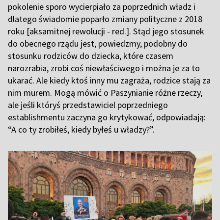
pokolenie sporo wycierpiało za poprzednich władz i
dlatego świadomie poparło zmiany polityczne z 2018
roku [aksamitnej rewolucji - red.]. Stąd jego stosunek
do obecnego rządu jest, powiedzmy, podobny do
stosunku rodziców do dziecka, które czasem
narozrabia, zrobi coś niewłaściwego i można je za to
ukarać. Ale kiedy ktoś inny mu zagraża, rodzice stają za
nim murem. Mogą mówić o Paszynianie różne rzeczy,
ale jeśli któryś przedstawiciel poprzedniego
establishmentu zaczyna go krytykować, odpowiadają:
“A co ty zrobiłeś, kiedy byłeś u władzy?”.