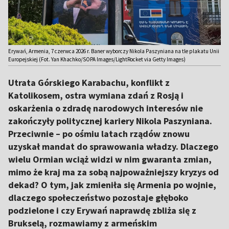
Erywań, Armenia, 7 czerwca 2026 r. Baner wyborczy Nikola Paszyniana na tle plakatu Unii
Europejskiej (Fot. Yan Khachko/SOPA Images/LightRocket via Getty Images)
Utrata Górskiego Karabachu, konflikt z
Katolikosem, ostra wymiana zdań z Rosją i
oskarżenia o zdradę narodowych interesów nie
zakończyły politycznej kariery Nikola Paszyniana.
Przeciwnie – po ośmiu latach rządów znowu
uzyskał mandat do sprawowania władzy. Dlaczego
wielu Ormian wciąż widzi w nim gwaranta zmian,
mimo że kraj ma za sobą najpoważniejszy kryzys od
dekad? O tym, jak zmieniła się Armenia po wojnie,
dlaczego społeczeństwo pozostaje głęboko
podzielone i czy Erywań naprawdę zbliża się z
Brukselą, rozmawiamy z armeńskim