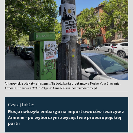
Antyrosyjskie plakaty z hasłem: „Nie bądź kartą przetargową Moskwy”. w Erywaniu.
Armenia, 6 czerwca 2026 r. Zdjęcie: Anna Małasz, centrumeuropy.pl
Czytaj także:
Rosja nałożyła embargo na import owoców i warzyw z
Armenii - po wyborczym zwycięstwie proeuropejskiej
partii