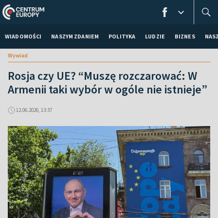
WIADOMOŚCI
NASZYM ZDANIEM
POLITYKA
LUDZIE
BIZNES
NAS
Wywiad
Rosja czy UE? “Muszę rozczarować: W
Armenii taki wybór w ogóle nie istnieje”
12.06.2026, 13:37