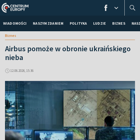
WIADOMOŚCI
NASZYM ZDANIEM
POLITYKA
LUDZIE
BIZNES
NAS
Biznes
Airbus pomoże w obronie ukraińskiego
nieba
12.06.2026, 15:36