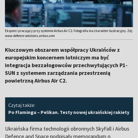
Eksperci pracujący przy systemie Airbus Air C2. Fotografia ma charakter ilustracyjny. Zdj.
www.defence-solutions.airbus.com
Kluczowym obszarem współpracy Ukraińców z
europejskim koncernem lotniczym ma być
integracja bezzałogowców przechwytujących P1-
SUN z systemem zarządzania przestrzenią
powietrzną Airbus Air C2.
Czytaj także:
Po Flamingu – Pelikan. Testy nowej ukraińskiej rakiety
Ukraińska firma technologii obronnych SkyFall i Airbus
Defence and Space podpisały memorandum o