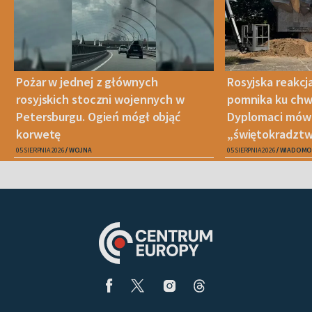
Pożar w jednej z głównych
Rosyjska reakcj
rosyjskich stoczni wojennych w
pomnika ku chwa
Petersburgu. Ogień mógł objąć
Dyplomaci mówi
korwetę
„świętokradztw
05 SIERPNIA 2026
WOJNA
05 SIERPNIA 2026
WIADOMO