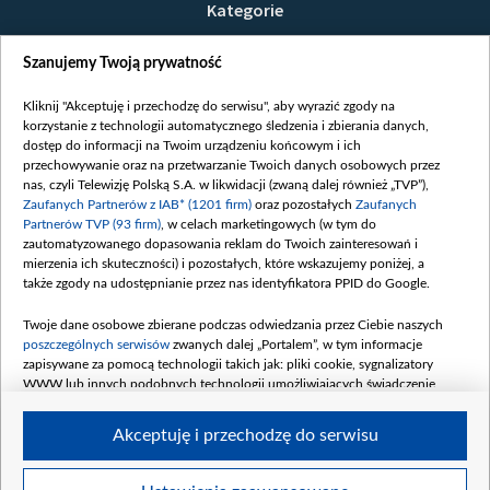
Kategorie
Wiadomości
Szanujemy Twoją prywatność
Wojna
Opinie
Kliknij "Akceptuję i przechodzę do serwisu", aby wyrazić zgody na
korzystanie z technologii automatycznego śledzenia i zbierania danych,
Białoruś / Polska
dostęp do informacji na Twoim urządzeniu końcowym i ich
Czytelnia
przechowywanie oraz na przetwarzanie Twoich danych osobowych przez
nas, czyli Telewizję Polską S.A. w likwidacji (zwaną dalej również „TVP”),
Centrum Europy
Zaufanych Partnerów z IAB* (1201 firm)
oraz pozostałych
Zaufanych
Partnerów TVP (93 firm)
, w celach marketingowych (w tym do
O nas
zautomatyzowanego dopasowania reklam do Twoich zainteresowań i
Kontakt
mierzenia ich skuteczności) i pozostałych, które wskazujemy poniżej, a
także zgody na udostępnianie przez nas identyfikatora PPID do Google.
Informacje o nadawcy
Serwisy partnerskie
Twoje dane osobowe zbierane podczas odwiedzania przez Ciebie naszych
poszczególnych serwisów
zwanych dalej „Portalem”, w tym informacje
belsat.eu
zapisywane za pomocą technologii takich jak: pliki cookie, sygnalizatory
WWW lub innych podobnych technologii umożliwiających świadczenie
slava.tv
dopasowanych i bezpiecznych usług, personalizację treści oraz reklam,
tvpworld.com
udostępnianie funkcji mediów społecznościowych oraz analizowanie ruchu
Akceptuję i przechodzę do serwisu
w Internecie.
vot-tak.tv
Moje zgody
Twoje dane osobowe zbierane podczas odwiedzania przez Ciebie