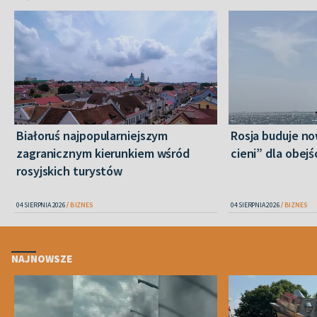
Białoruś najpopularniejszym
Rosja buduje no
zagranicznym kierunkiem wśród
cieni” dla obejś
rosyjskich turystów
04 SIERPNIA 2026
BIZNES
04 SIERPNIA 2026
BIZNES
NAJNOWSZE