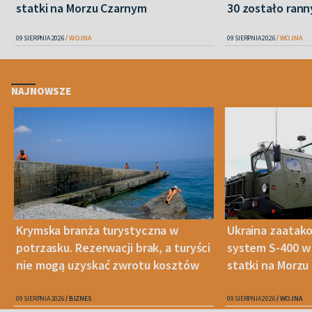
statki na Morzu Czarnym
30 zostało ran
09 SIERPNIA 2026
WOJNA
09 SIERPNIA 2026
WOJNA
NAJNOWSZE
Krymska branża turystyczna w
Ukraina zaatako
potrzasku. Rezerwacji brak, a turyści
system S-400 w 
nie mogą uzyskać zwrotu kosztów
statki na Morz
09 SIERPNIA 2026
BIZNES
09 SIERPNIA 2026
WOJNA