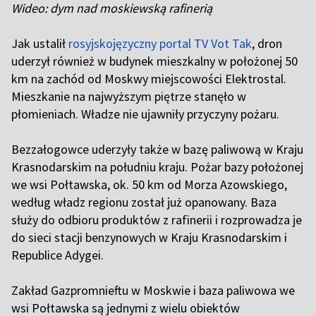
Wideo: dym nad moskiewską rafinerią
Jak ustalił
rosyjskojęzyczny portal TV Vot Tak
, dron
uderzył również w budynek mieszkalny w położonej 50
km na zachód od Moskwy miejscowości Elektrostal.
Mieszkanie na najwyższym piętrze stanęło w
płomieniach. Władze nie ujawniły przyczyny pożaru.
Bezzałogowce uderzyły także w bazę paliwową w Kraju
Krasnodarskim na południu kraju. Pożar bazy położonej
we wsi Połtawska, ok. 50 km od Morza Azowskiego,
według władz regionu został już opanowany. Baza
służy do odbioru produktów z rafinerii i rozprowadza je
do sieci stacji benzynowych w Kraju Krasnodarskim i
Republice Adygei.
Zakład Gazpromnieftu w Moskwie i baza paliwowa we
wsi Połtawska są jednymi z wielu obiektów