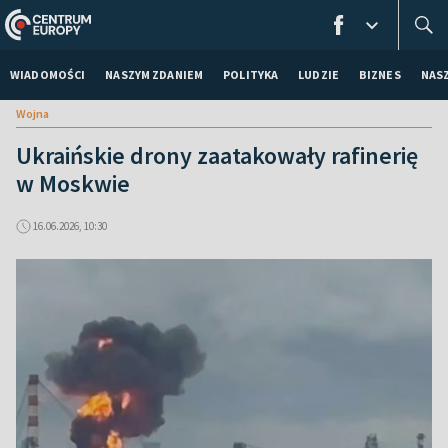
WIADOMOŚCI
NASZYM ZDANIEM
POLITYKA
LUDZIE
BIZNES
NAS
Wojna
Ukraińskie drony zaatakowały rafinerię
w Moskwie
16.06.2026, 10:30