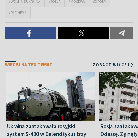
#WOJNA Z UKRAINĄ
#ROSJA
#MOSKWA
#DRONY
#RAFINERIA
WIĘCEJ NA TEN TEMAT
ZOBACZ WIĘCEJ
Ukraina zaatakowała rosyjski
Rosja zaatakow
system S-400 w Gelendżyku i trzy
Odessę. Zginęły