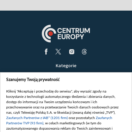
Kategorie
Wiadomości
Szanujemy Twoją prywatność
Wojna
Opinie
Kliknij "Akceptuję i przechodzę do serwisu", aby wyrazić zgody na
korzystanie z technologii automatycznego śledzenia i zbierania danych,
Białoruś / Polska
dostęp do informacji na Twoim urządzeniu końcowym i ich
Czytelnia
przechowywanie oraz na przetwarzanie Twoich danych osobowych przez
nas, czyli Telewizję Polską S.A. w likwidacji (zwaną dalej również „TVP”),
Centrum Europy
Zaufanych Partnerów z IAB* (1201 firm)
oraz pozostałych
Zaufanych
Partnerów TVP (93 firm)
, w celach marketingowych (w tym do
O nas
zautomatyzowanego dopasowania reklam do Twoich zainteresowań i