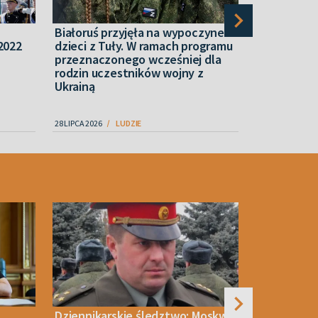
Białoruś przyjęła na wypoczynek
Armenia. P
2022
dzieci z Tuły. W ramach programu
historii Ka
przeznaczonego wcześniej dla
Ormian sta
rodzin uczestników wojny z
Ukrainą
28 LIPCA 2026
LUDZIE
07 SIERPNIA 2026
Dziennikarskie śledztwo: Moskwa
Duński mini