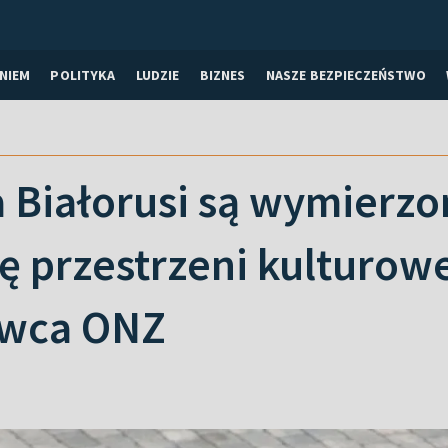
NIEM
POLITYKA
LUDZIE
BIZNES
NASZE BEZPIECZEŃSTWO
a Białorusi są wymierz
 przestrzeni kulturowej
wca ONZ