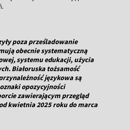
ń.
czyły poza prześladowanie
jmują obecnie systematyczną
owej, systemu edukacji, użycia
nych. Białoruska tożsamość
 przynależność językowa są
 oznaki opozycyjności
porcie zawierającym przegląd
e od kwietnia 2025 roku do marca