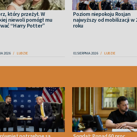
rz, który przeżył. W
Poziom niepokoju Rosjan
kiej niewoli pomógł mu
najwyższy od mobilizacji w 
rwać “Harry Potter”
roku
IA 2026
LUDZIE
01 SIERPNIA 2026
LUDZIE
również potrzebne są
Sondaż: Ponad 60 proc.