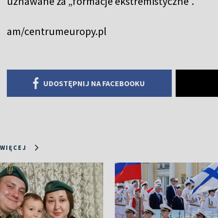
uznawane za „formacje ekstremistyczne”.
am/centrumeuropy.pl
UDOSTĘPNIJ NA FACEBOOKU
 WIĘCEJ