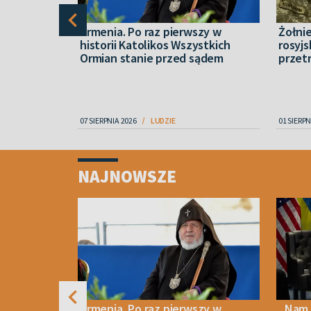
wypoczynek
Armenia. Po raz pierwszy w
Żołnie
ch programu
historii Katolikos Wszystkich
rosyjs
niej dla
Ormian stanie przed sądem
przet
jny z
07 SIERPNIA 2026
LUDZIE
01 SIERPN
Item
1
NAJNOWSZE
of
4
y ostrzega
Armenia. Po raz pierwszy w
„Nam 