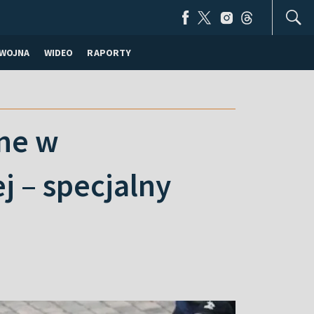
WOJNA
WIDEO
RAPORTY
one w
 – specjalny