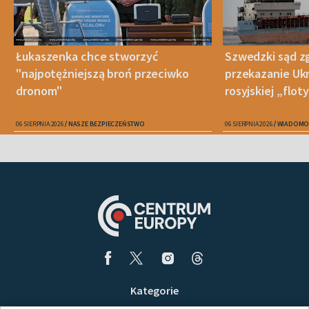
Łukaszenka chce stworzyć
Szwedzki sąd zg
"najpotężniejszą broń przeciwko
przekazanie Ukr
dronom"
rosyjskiej „floty
06 SIERPNIA 2026
NASZE BEZPIECZEŃSTWO
06 SIERPNIA 2026
WIADOMO
Kategorie