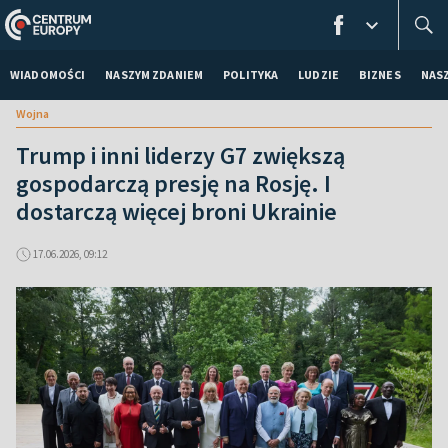
WIADOMOŚCI
NASZYM ZDANIEM
POLITYKA
LUDZIE
BIZNES
NAS
Wojna
Trump i inni liderzy G7 zwiększą
gospodarczą presję na Rosję. I
dostarczą więcej broni Ukrainie
17.06.2026, 09:12