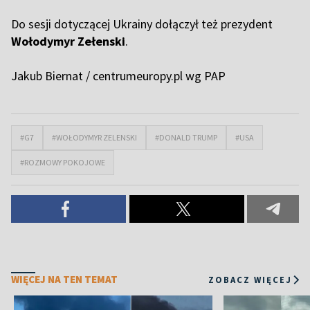
Do sesji dotyczącej Ukrainy dołączył też prezydent
Wołodymyr Zełenski
.
Jakub Biernat / centrumeuropy.pl wg PAP
#G7
#WOŁODYMYR ZELENSKI
#DONALD TRUMP
#USA
#ROZMOWY POKOJOWE
WIĘCEJ NA TEN TEMAT
ZOBACZ WIĘCEJ