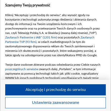
Wiadomości
Szanujemy Twoją prywatność
Wojna
Opinie
Kliknij "Akceptuję i przechodzę do serwisu", aby wyrazić zgody na
korzystanie z technologii automatycznego śledzenia i zbierania danych,
Białoruś / Polska
dostęp do informacji na Twoim urządzeniu końcowym i ich
Czytelnia
przechowywanie oraz na przetwarzanie Twoich danych osobowych przez
nas, czyli Telewizję Polską S.A. w likwidacji (zwaną dalej również „TVP”),
Centrum Europy
Zaufanych Partnerów z IAB* (1201 firm)
oraz pozostałych
Zaufanych
Partnerów TVP (93 firm)
, w celach marketingowych (w tym do
O nas
zautomatyzowanego dopasowania reklam do Twoich zainteresowań i
Kontakt
mierzenia ich skuteczności) i pozostałych, które wskazujemy poniżej, a
także zgody na udostępnianie przez nas identyfikatora PPID do Google.
Informacje o nadawcy
Serwisy partnerskie
Twoje dane osobowe zbierane podczas odwiedzania przez Ciebie naszych
poszczególnych serwisów
zwanych dalej „Portalem”, w tym informacje
belsat.eu
zapisywane za pomocą technologii takich jak: pliki cookie, sygnalizatory
WWW lub innych podobnych technologii umożliwiających świadczenie
slava.tv
dopasowanych i bezpiecznych usług, personalizację treści oraz reklam,
tvpworld.com
udostępnianie funkcji mediów społecznościowych oraz analizowanie ruchu
Akceptuję i przechodzę do serwisu
w Internecie.
vot-tak.tv
Moje zgody
Twoje dane osobowe zbierane podczas odwiedzania przez Ciebie
Ustawienia zaawansowane
poszczególnych serwisów
na Portalu, takie jak adresy IP, identyfikatory
Twoich urządzeń końcowych i identyfikatory plików cookie, informacje o