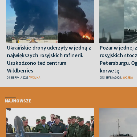
Ukraińskie drony uderzyły w jedną z
Pożar w jednej 
największych rosyjskich rafinerii.
rosyjskich stoc
Uszkodzono też centrum
Petersburgu. Og
Wildberries
korwetę
06 SIERPNIA 2026
WOJNA
05 SIERPNIA 2026
WOJNA
NAJNOWSZE