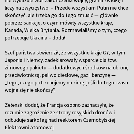
nie wykazuje woli zakończenia wojny, gra na zwłokę i
liczy na zwycięstwo. – Przede wszystkim Putin nie chce
skończyć, ale trzeba go do tego zmusić — głównie
poprzez sankcje, o czym mówiły wszystkie kraje,
Kanada, Wielka Brytania. Rozmawialiśmy o tym, czego
potrzebuje Ukraina – dodał.
Szef państwa stwierdził, że wszystkie kraje G7, w tym
Japonia i Niemcy, zadeklarowały wsparcie dla tzw.
zimowego pakietu — dodatkowych środków na obronę
przeciwlotniczą, paliwo dieslowe, gaz i benzynę —
„tego, czego potrzebujemy na zimę, jeśli do tego czasu
wojna się nie skończy".
Zełenski dodał, że Francja osobno zaznaczyła, że
rozumie zagrożenie ze strony rosyjskich dronów i
odbuduje sarkofag nad reaktorem Czarnobylskiej
Elektrowni Atomowej.