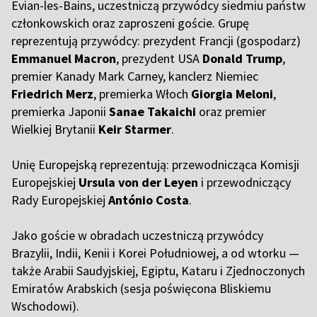
Evian-les-Bains, uczestniczą przywódcy siedmiu państw
członkowskich oraz zaproszeni goście. Grupę
reprezentują przywódcy: prezydent Francji (gospodarz)
Emmanuel Macron
, prezydent USA
Donald Trump
,
premier Kanady Mark Carney, kanclerz Niemiec
Friedrich Merz
, premierka Włoch
Giorgia Meloni
,
premierka Japonii
Sanae Takaichi
oraz premier
Wielkiej Brytanii
Keir Starmer
.
Unię Europejską reprezentują: przewodnicząca Komisji
Europejskiej
Ursula von der Leyen
i przewodniczący
Rady Europejskiej
António Costa
.
Jako goście w obradach uczestniczą przywódcy
Brazylii, Indii, Kenii i Korei Południowej, a od wtorku —
także Arabii Saudyjskiej, Egiptu, Kataru i Zjednoczonych
Emiratów Arabskich (sesja poświęcona Bliskiemu
Wschodowi).