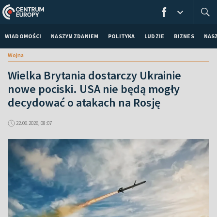
WIADOMOŚCI
NASZYM ZDANIEM
POLITYKA
LUDZIE
BIZNES
NAS
Wojna
Wielka Brytania dostarczy Ukrainie
nowe pociski. USA nie będą mogły
decydować o atakach na Rosję
22.06.2026, 08:07