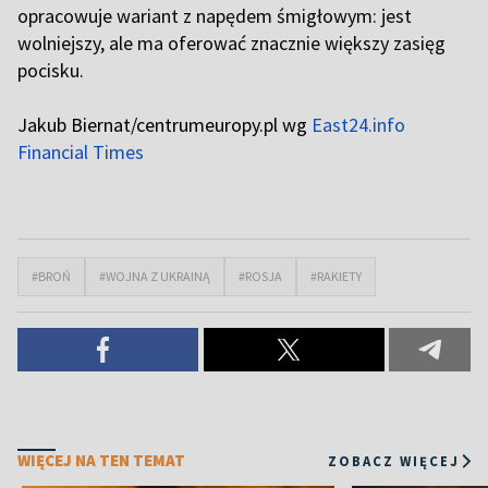
opracowuje wariant z napędem śmigłowym: jest
wolniejszy, ale ma oferować znacznie większy zasięg
pocisku.
Jakub Biernat/centrumeuropy.pl wg
East24.info
Financial Times
#BROŃ
#WOJNA Z UKRAINĄ
#ROSJA
#RAKIETY
WIĘCEJ NA TEN TEMAT
ZOBACZ WIĘCEJ