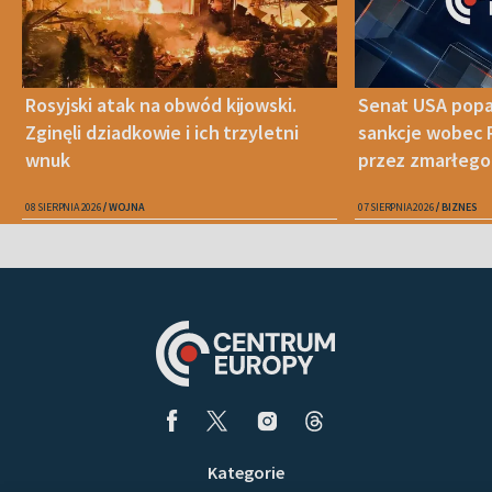
Rosyjski atak na obwód kijowski.
Senat USA popa
Zginęli dziadkowie i ich trzyletni
sankcje wobec 
wnuk
przez zmarłego
08 SIERPNIA 2026
WOJNA
07 SIERPNIA 2026
BIZNES
Kategorie