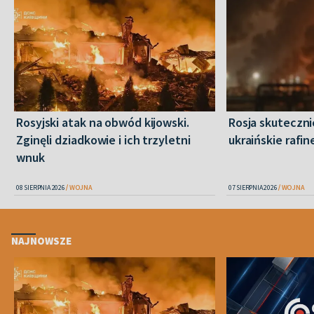
Rosyjski atak na obwód kijowski.
Rosja skuteczn
Zginęli dziadkowie i ich trzyletni
ukraińskie rafin
wnuk
08 SIERPNIA 2026
WOJNA
07 SIERPNIA 2026
WOJNA
NAJNOWSZE