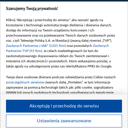
Wiadomości
Szanujemy Twoją prywatność
Wojna
Opinie
Kliknij "Akceptuję i przechodzę do serwisu", aby wyrazić zgody na
korzystanie z technologii automatycznego śledzenia i zbierania danych,
Białoruś / Polska
dostęp do informacji na Twoim urządzeniu końcowym i ich
Czytelnia
przechowywanie oraz na przetwarzanie Twoich danych osobowych przez
nas, czyli Telewizję Polską S.A. w likwidacji (zwaną dalej również „TVP”),
Centrum Europy
Zaufanych Partnerów z IAB* (1201 firm)
oraz pozostałych
Zaufanych
Partnerów TVP (93 firm)
, w celach marketingowych (w tym do
O nas
zautomatyzowanego dopasowania reklam do Twoich zainteresowań i
Kontakt
mierzenia ich skuteczności) i pozostałych, które wskazujemy poniżej, a
także zgody na udostępnianie przez nas identyfikatora PPID do Google.
Informacje o nadawcy
Serwisy partnerskie
Twoje dane osobowe zbierane podczas odwiedzania przez Ciebie naszych
poszczególnych serwisów
zwanych dalej „Portalem”, w tym informacje
belsat.eu
zapisywane za pomocą technologii takich jak: pliki cookie, sygnalizatory
WWW lub innych podobnych technologii umożliwiających świadczenie
slava.tv
dopasowanych i bezpiecznych usług, personalizację treści oraz reklam,
tvpworld.com
udostępnianie funkcji mediów społecznościowych oraz analizowanie ruchu
Akceptuję i przechodzę do serwisu
w Internecie.
vot-tak.tv
Moje zgody
Twoje dane osobowe zbierane podczas odwiedzania przez Ciebie
Ustawienia zaawansowane
poszczególnych serwisów
na Portalu, takie jak adresy IP, identyfikatory