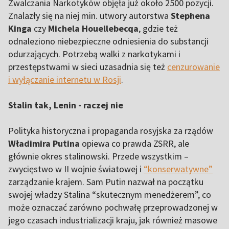
Zwalczania Narkotyków objęła już około 2500 pozycji.
Znalazły się na niej min. utwory autorstwa
Stephena
Kinga
czy
Michela Houellebecqa
, gdzie też
odnaleziono niebezpieczne odniesienia do substancji
odurzających. Potrzebą walki z narkotykami i
przestępstwami w sieci uzasadnia się też
cenzurowanie
i wyłączanie internetu w Rosji
.
Stalin tak, Lenin - raczej nie
Polityka historyczna i propaganda rosyjska za rządów
Władimira Putina
opiewa co prawda ZSRR, ale
głównie okres stalinowski. Przede wszystkim –
zwycięstwo w II wojnie światowej i
“konserwatywne”
zarządzanie krajem. Sam Putin nazwał na początku
swojej władzy Stalina “skutecznym menedżerem”, co
może oznaczać zarówno pochwałę przeprowadzonej w
jego czasach industrializacji kraju, jak również masowe