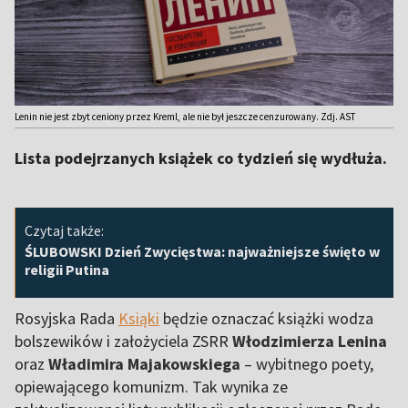
Lenin nie jest zbyt ceniony przez Kreml, ale nie był jeszcze cenzurowany. Zdj. AST
Lista podejrzanych książek co tydzień się wydłuża.
Czytaj także:
ŚLUBOWSKI Dzień Zwycięstwa: najważniejsze święto w
religii Putina
Rosyjska Rada
Ksiąki
będzie oznaczać książki wodza
bolszewików i założyciela ZSRR
Włodzimierza Lenina
oraz
Władimira Majakowskiega
– wybitnego poety,
opiewającego komunizm. Tak wynika ze