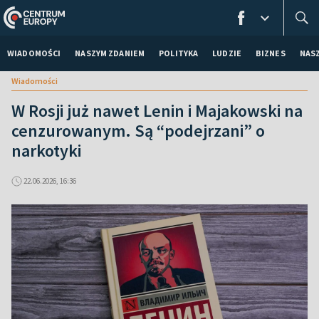
WIADOMOŚCI
NASZYM ZDANIEM
POLITYKA
LUDZIE
BIZNES
NAS
Wiadomości
W Rosji już nawet Lenin i Majakowski na
cenzurowanym. Są “podejrzani” o
narkotyki
22.06.2026, 16:36