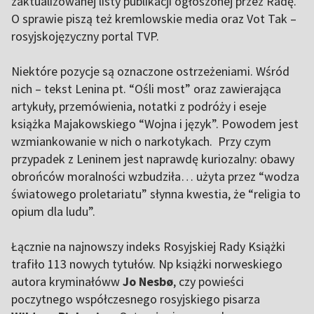
zaktualizowanej listy publikacji ogłoszonej przez Radę.
O sprawie piszą też kremlowskie media oraz Vot Tak –
rosyjskojęzyczny portal TVP.
Niektóre pozycje są oznaczone ostrzeżeniami. Wśród
nich – tekst Lenina pt. “Ośli most” oraz zawierająca
artykuły, przemówienia, notatki z podróży i eseje
książka Majakowskiego “Wojna i język”. Powodem jest
wzmiankowanie w nich o narkotykach. Przy czym
przypadek z Leninem jest naprawdę kuriozalny: obawy
obrońców moralności wzbudziła… użyta przez “wodza
światowego proletariatu” słynna kwestia, że “religia to
opium dla ludu”.
Łącznie na najnowszy indeks Rosyjskiej Rady Książki
trafiło 113 nowych tytułów. Np książki norweskiego
autora kryminałóww
Jo Nesbø
, czy powieści
poczytnego współczesnego rosyjskiego pisarza