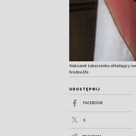
Alaksandr Łukaszenka składający swo
hrodna.life
UDOSTĘPNIJ
FACEBOOK
X