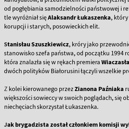
od pogłębiania samodzielności państwowej i re
tle wyróżniał się
Alaksandr Łukaszenka
, któr
korupcji i starych, posowieckich elit.
S
tanisłau Szuszkiewicz
, króry jako przewodn
stanowisko szefa państwa, od początku 1994 r
która znalazła się w rękach premiera
Wiaczasł
dwóch polityków Białorusini łączyli wszelkie 
Z
kolei kierowanego przez
Zianona Paźniaka
r
większości sowieccy w swoich poglądach, się oba
niechęciach skorzystał Łukaszenka.
J
ak brygadzista został członkiem komisji wy