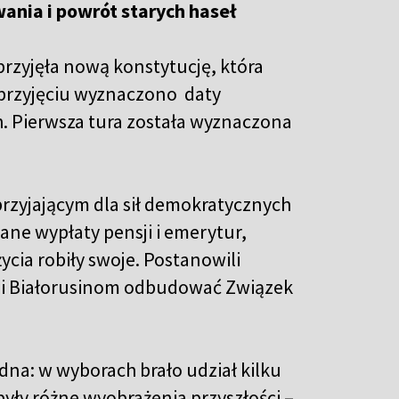
ania i powrót starych haseł
przyjęła nową konstytucję, która
 przyjęciu wyznaczono daty
h. Pierwsza tura została wyznaczona
przyjającym dla sił demokratycznych
ane wypłaty pensji i emerytur,
cia robiły swoje. Postanowili
cali Białorusinom odbudować Związek
dna: w wyborach brało udział kilku
yły różne wyobrażenia przyszłości –