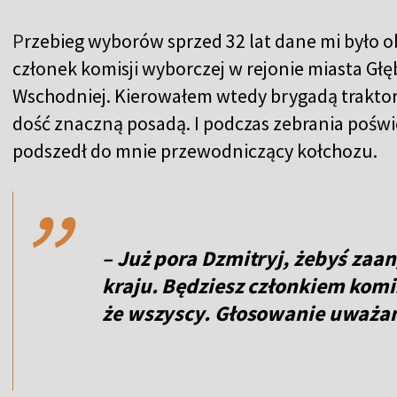
P
rzebieg wyborów sprzed 32 lat dane mi było
członek komisji wyborczej w rejonie miasta Głę
Wschodniej. Kierowałem wtedy brygadą traktorz
dość znaczną posadą. I podczas zebrania poś
,,
podszedł do mnie przewodniczący kołchozu.
– Już pora Dzmitryj, żebyś zaan
kraju. Będziesz członkiem komis
że wszyscy. Głosowanie uważam