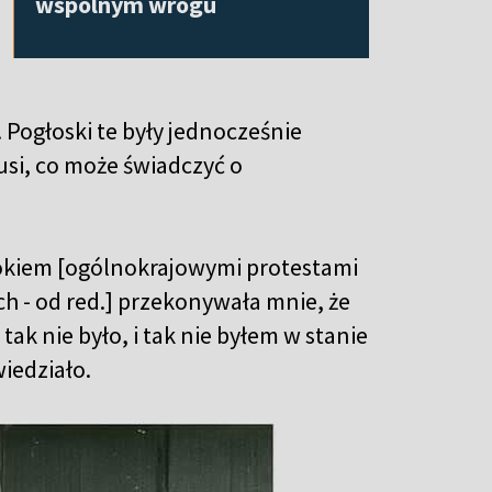
wspólnym wrogu
 Pogłoski te były jednocześnie
si, co może świadczyć o
rokiem [ogólnokrajowymi protestami
 - od red.] przekonywała mnie, że
 tak nie było, i tak nie byłem w stanie
wiedziało.