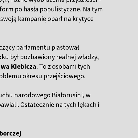
form po hasła populistyczne. Na tym
y swoją kampanię oparł na krytyce
iczący parlamentu piastował
oku był pozbawiony realnej władzy,
awa Kiebicza
. To z osobami tych
problemu okresu przejściowego.
uchu narodowego Białorusini, w
wiali. Ostatecznie na tych lękach i
borczej