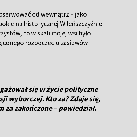
 obserwować od wewnątrz – jako
bokie na historycznej Wileńszczyźnie
ystów, co w skali mojej wsi było
więconego rozpoczęciu zasiewów
gażował się w życie polityczne
ji wyborczej. Kto za? Zdaje się,
 za zakończone – powiedział.