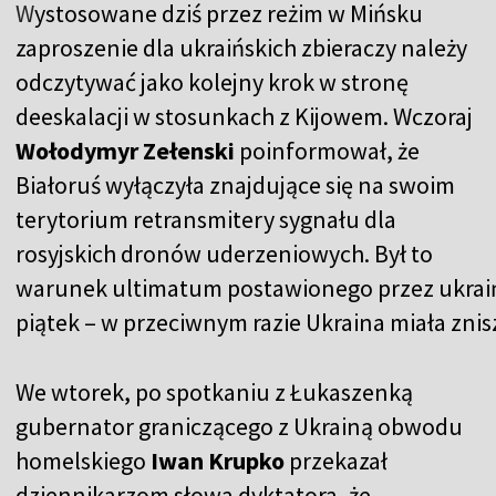
W
ystosowane dziś przez reżim w Mińsku
zaproszenie dla ukraińskich zbieraczy należy
odczytywać jako kolejny krok w stronę
deeskalacji w stosunkach z Kijowem. Wczoraj
Wołodymyr Zełenski
poinformował, że
Białoruś wyłączyła znajdujące się na swoim
terytorium retransmitery sygnału dla
rosyjskich dronów uderzeniowych. Był to
warunek ultimatum postawionego przez ukrai
piątek – w przeciwnym razie Ukraina miała znis
We wtorek, po spotkaniu z Łukaszenką
gubernator graniczącego z Ukrainą obwodu
homelskiego
Iwan Krupko
przekazał
dziennikarzom słowa dyktatora, że