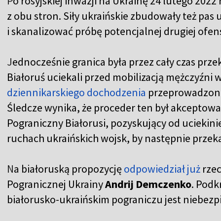
P
o rosyjskiej inwazji na Ukrainę 24 lutego 2022
z obu stron. Siły ukraińskie zbudowały też p
i skanalizować próbę potencjalnej drugiej ofen
J
ednocześnie granica była przez cały czas prze
Białoruś uciekali przed mobilizacją mężczyźn
dziennikarskiego dochodzenia
przeprowadzone
Śledcze wynika, że proceder ten był akcepto
Pograniczny Białorusi, pozyskujący od uciekini
ruchach ukraińskich wojsk, by następnie przeka
N
a białoruską propozycję
odpowiedział już
rzec
Pogranicznej Ukrainy
Andrij Demczenko
. Podk
białorusko-ukraińskim pograniczu jest niebezp