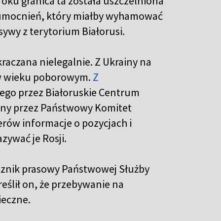
 roku granica ta została uszczelniona
as umocnień, który miałby wyhamować
sywy z terytorium Białorusi.
kraczana nielegalnie. Z Ukrainy na
i w wieku poborowym.
Z
go przez Białoruskie Centrum
wany przez Państwowy Komitet
erów informacje o pozycjach i
zywać je Rosji.
znik prasowy Państwowej Służby
reślił on, że przebywanie na
ieczne.