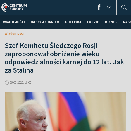
WIADOMOŚCI
NASZYM ZDANIEM
POLITYKA
LUDZIE
BIZNES
NAS
Wiadomości
Szef Komitetu Śledczego Rosji
zaproponował obniżenie wieku
odpowiedzialności karnej do 12 lat. Jak
za Stalina
26.06.2026, 16:00