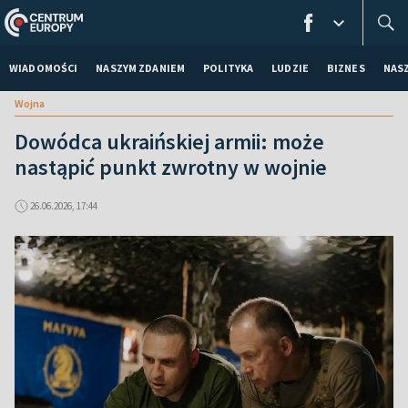
WIADOMOŚCI
NASZYM ZDANIEM
POLITYKA
LUDZIE
BIZNES
NAS
Wojna
Dowódca ukraińskiej armii: może
nastąpić punkt zwrotny w wojnie
26.06.2026, 17:44