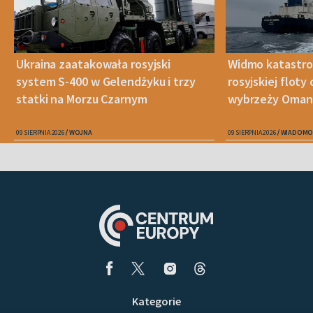
Ukraina zaatakowała rosyjski
Widmo katastro
system S-400 w Gelendżyku i trzy
rosyjskiej floty
statki na Morzu Czarnym
wybrzeży Oman
09 SIERPNIA 2026
WOJNA
09 SIERPNIA 2026
WIADOMO
Kategorie