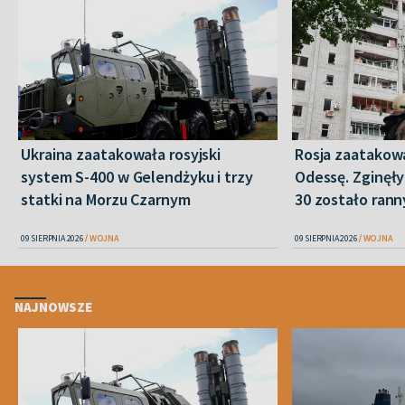
Ukraina zaatakowała rosyjski
Rosja zaatakow
system S-400 w Gelendżyku i trzy
Odessę. Zginęły
statki na Morzu Czarnym
30 zostało ran
09 SIERPNIA 2026
WOJNA
09 SIERPNIA 2026
WOJNA
NAJNOWSZE