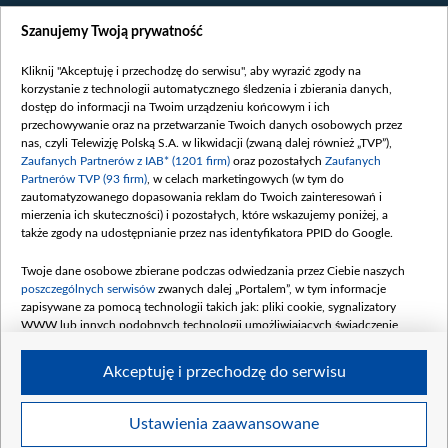
Wiadomości
Szanujemy Twoją prywatność
Wojna
Opinie
Kliknij "Akceptuję i przechodzę do serwisu", aby wyrazić zgody na
korzystanie z technologii automatycznego śledzenia i zbierania danych,
Białoruś / Polska
dostęp do informacji na Twoim urządzeniu końcowym i ich
Czytelnia
przechowywanie oraz na przetwarzanie Twoich danych osobowych przez
nas, czyli Telewizję Polską S.A. w likwidacji (zwaną dalej również „TVP”),
Centrum Europy
Zaufanych Partnerów z IAB* (1201 firm)
oraz pozostałych
Zaufanych
Partnerów TVP (93 firm)
, w celach marketingowych (w tym do
O nas
zautomatyzowanego dopasowania reklam do Twoich zainteresowań i
Kontakt
mierzenia ich skuteczności) i pozostałych, które wskazujemy poniżej, a
także zgody na udostępnianie przez nas identyfikatora PPID do Google.
Informacje o nadawcy
Serwisy partnerskie
Twoje dane osobowe zbierane podczas odwiedzania przez Ciebie naszych
poszczególnych serwisów
zwanych dalej „Portalem”, w tym informacje
belsat.eu
zapisywane za pomocą technologii takich jak: pliki cookie, sygnalizatory
WWW lub innych podobnych technologii umożliwiających świadczenie
slava.tv
dopasowanych i bezpiecznych usług, personalizację treści oraz reklam,
tvpworld.com
udostępnianie funkcji mediów społecznościowych oraz analizowanie ruchu
Akceptuję i przechodzę do serwisu
w Internecie.
vot-tak.tv
Moje zgody
Twoje dane osobowe zbierane podczas odwiedzania przez Ciebie
Ustawienia zaawansowane
poszczególnych serwisów
na Portalu, takie jak adresy IP, identyfikatory