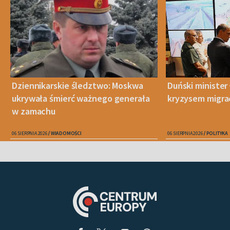
Dziennikarskie śledztwo: Moskwa
Duński minister 
ukrywała śmierć ważnego generała
kryzysem migra
w zamachu
06 SIERPNIA 2026
WIADOMOŚCI
06 SIERPNIA 2026
POLITYKA