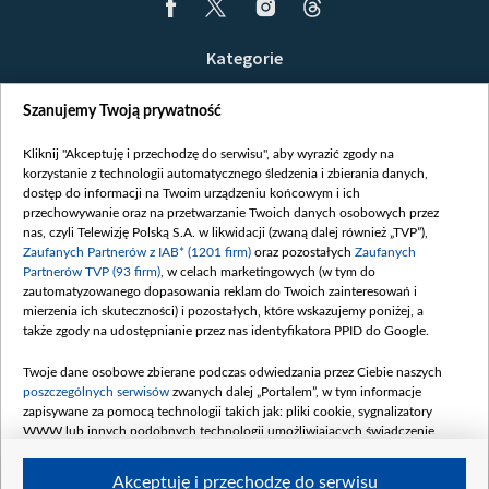
Kategorie
Wiadomości
Szanujemy Twoją prywatność
Wojna
Opinie
Kliknij "Akceptuję i przechodzę do serwisu", aby wyrazić zgody na
korzystanie z technologii automatycznego śledzenia i zbierania danych,
Białoruś / Polska
dostęp do informacji na Twoim urządzeniu końcowym i ich
Czytelnia
przechowywanie oraz na przetwarzanie Twoich danych osobowych przez
nas, czyli Telewizję Polską S.A. w likwidacji (zwaną dalej również „TVP”),
Centrum Europy
Zaufanych Partnerów z IAB* (1201 firm)
oraz pozostałych
Zaufanych
Partnerów TVP (93 firm)
, w celach marketingowych (w tym do
O nas
zautomatyzowanego dopasowania reklam do Twoich zainteresowań i
Kontakt
mierzenia ich skuteczności) i pozostałych, które wskazujemy poniżej, a
także zgody na udostępnianie przez nas identyfikatora PPID do Google.
Informacje o nadawcy
Serwisy partnerskie
Twoje dane osobowe zbierane podczas odwiedzania przez Ciebie naszych
poszczególnych serwisów
zwanych dalej „Portalem”, w tym informacje
belsat.eu
zapisywane za pomocą technologii takich jak: pliki cookie, sygnalizatory
WWW lub innych podobnych technologii umożliwiających świadczenie
slava.tv
dopasowanych i bezpiecznych usług, personalizację treści oraz reklam,
tvpworld.com
udostępnianie funkcji mediów społecznościowych oraz analizowanie ruchu
Akceptuję i przechodzę do serwisu