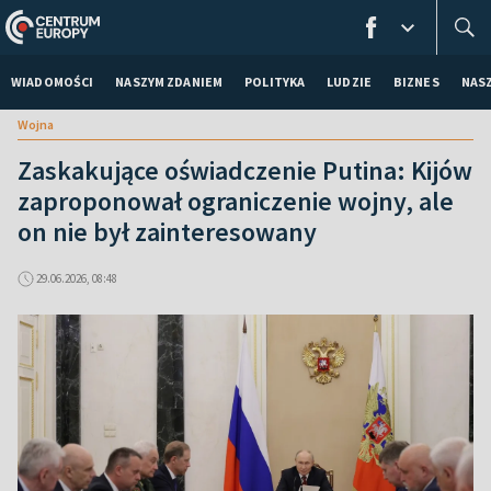
WIADOMOŚCI
NASZYM ZDANIEM
POLITYKA
LUDZIE
BIZNES
NAS
Wojna
Zaskakujące oświadczenie Putina: Kijów
zaproponował ograniczenie wojny, ale
on nie był zainteresowany
29.06.2026, 08:48