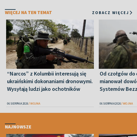
WIĘCEJ NA TEN TEMAT
ZOBACZ WIĘCEJ
“Narcos” z Kolumbii interesują się
Od czołgów do 
ukraińskimi dokonaniami dronowymi.
mianował dowó
Wysyłają ludzi jako ochotników
Systemów Bez
06 SIERPNIA 2026
WOJNA
06 SIERPNIA 2026
WOJNA
NAJNOWSZE