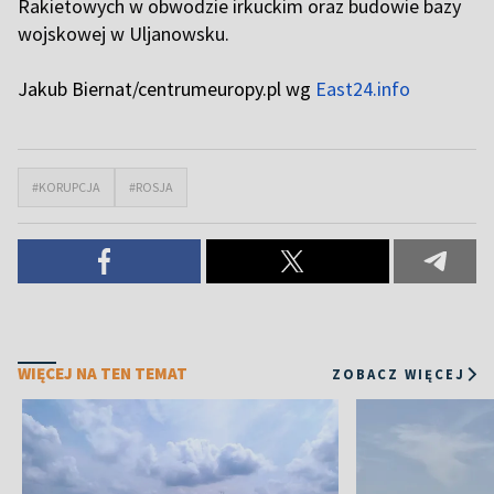
Rakietowych w obwodzie irkuckim oraz budowie bazy
wojskowej w Uljanowsku.
Jakub Biernat/centrumeuropy.pl wg
East24.info
#KORUPCJA
#ROSJA
WIĘCEJ NA TEN TEMAT
ZOBACZ WIĘCEJ