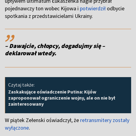
upływem ultimatum Łukaszenka nagle przybrał
pojednawczy ton wobec Kijowa i
potwierdził
odbycie
spotkania z przedstawicielami Ukrainy.
,,
– Dawajcie, chłopcy, dogadujmy się –
deklarował wtedy.
Czytaj także:
Zaskakujące oświadczenie Putina: Kijów
zaproponował ograniczenie wojny, ale on nie był
zainteresowany
W piątek Zełenski oświadczył, że
retransmitery zostały
wyłączone
.