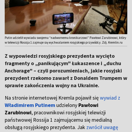
Putin udzielił wywiadu swojemu “nadwornemu kronikarzowi” Pawłowi Zarubinowi, który
w telewizji Rossija 1 zajmuje się wychwalaniem rosyjskiego przywódcy. Zdj. Kremlin.ru
Z wypowiedzi rosyjskiego prezydenta wycięto
fragmenty o „panikującym" Łukaszence i „duchu
Anchorage" – czyli porozumieniach, jakie rosyjski
prezydent rzekomo zawarł z Donaldem Trumpem w
sprawie zakończenia wojny na Ukrainie.
Na stronie internetowej Kremla pojawił się
wywiad z
Władimirem Putinem
udzielony
Pawłowi
Zarubinowi
, pracownikowi rosyjskiej telewizji
państwowej Rossija 1 zajmującemu się medialną
obsługą rosyjskiego prezydenta. Jak
zwrócił uwagę