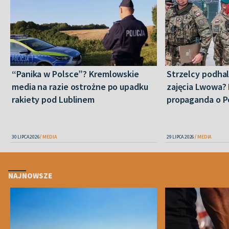
“Panika w Polsce”? Kremlowskie
Strzelcy podha
media na razie ostrożne po upadku
zajęcia Lwowa? 
rakiety pod Lublinem
propaganda o P
30 LIPCA 2026
MEDIA
29 LIPCA 2026
MEDIA
NAJNOWSZE