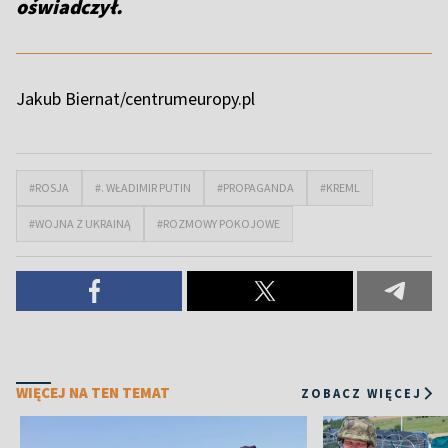
oświadczył.
Jakub Biernat/centrumeuropy.pl
#ROSJA
#. WŁADIMIR PUTIN
#PROPAGANDA
#KREML
#WOJNA Z UKRAINĄ
#ROZMOWY POKOJOWE
WIĘCEJ NA TEN TEMAT
ZOBACZ WIĘCEJ