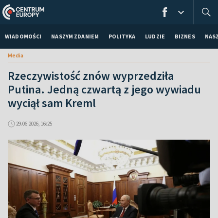
WIADOMOŚCI
NASZYM ZDANIEM
POLITYKA
LUDZIE
BIZNES
NAS
Media
Rzeczywistość znów wyprzedziła
Putina. Jedną czwartą z jego wywiadu
wyciął sam Kreml
29.06.2026, 16:25