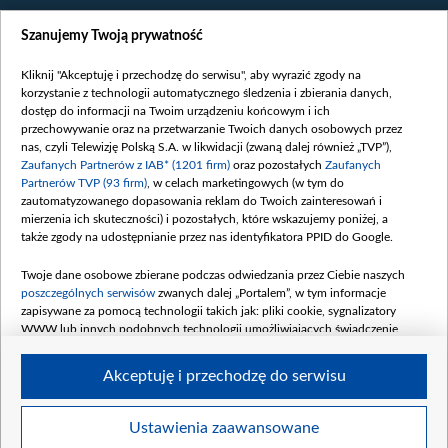
Wiadomości
Szanujemy Twoją prywatność
Wojna
Opinie
Kliknij "Akceptuję i przechodzę do serwisu", aby wyrazić zgody na
korzystanie z technologii automatycznego śledzenia i zbierania danych,
Białoruś / Polska
dostęp do informacji na Twoim urządzeniu końcowym i ich
Czytelnia
przechowywanie oraz na przetwarzanie Twoich danych osobowych przez
nas, czyli Telewizję Polską S.A. w likwidacji (zwaną dalej również „TVP”),
Centrum Europy
Zaufanych Partnerów z IAB* (1201 firm)
oraz pozostałych
Zaufanych
Partnerów TVP (93 firm)
, w celach marketingowych (w tym do
O nas
zautomatyzowanego dopasowania reklam do Twoich zainteresowań i
Kontakt
mierzenia ich skuteczności) i pozostałych, które wskazujemy poniżej, a
także zgody na udostępnianie przez nas identyfikatora PPID do Google.
Informacje o nadawcy
Serwisy partnerskie
Twoje dane osobowe zbierane podczas odwiedzania przez Ciebie naszych
poszczególnych serwisów
zwanych dalej „Portalem”, w tym informacje
belsat.eu
zapisywane za pomocą technologii takich jak: pliki cookie, sygnalizatory
WWW lub innych podobnych technologii umożliwiających świadczenie
slava.tv
dopasowanych i bezpiecznych usług, personalizację treści oraz reklam,
tvpworld.com
udostępnianie funkcji mediów społecznościowych oraz analizowanie ruchu
Akceptuję i przechodzę do serwisu
w Internecie.
vot-tak.tv
Moje zgody
Twoje dane osobowe zbierane podczas odwiedzania przez Ciebie
Ustawienia zaawansowane
poszczególnych serwisów
na Portalu, takie jak adresy IP, identyfikatory