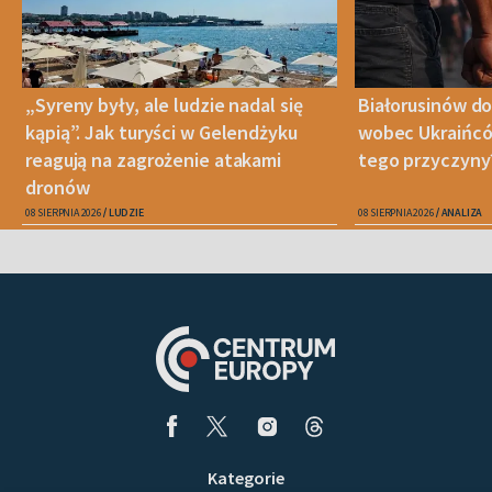
„Syreny były, ale ludzie nadal się
Białorusinów do
kąpią”. Jak turyści w Gelendżyku
wobec Ukraińców
reagują na zagrożenie atakami
tego przyczyny
dronów
08 SIERPNIA 2026
LUDZIE
08 SIERPNIA 2026
ANALIZA
Kategorie