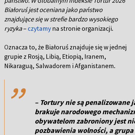
państwo. W Globalnym Indeksie Tortur 2026
Białoruś jest oceniana jako państwo
znajdujące się w strefie bardzo wysokiego
ryzyka
–
czytamy
na stronie organizacji.
O
znacza to, że Białoruś znajduje się w jednej
grupie z Rosją, Libią, Etiopią, Iranem,
,,
Nikaraguą, Salwadorem i Afganistanem.
– Tortury nie są penalizowane 
brakuje narodowego mechaniz
obywatelom zabroniony jest ni
pozbawienia wolności, a grupa