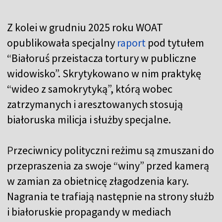
Z kolei w grudniu 2025 roku WOAT
opublikowała specjalny
raport
pod tytułem
“Białoruś przeistacza tortury w publiczne
widowisko”. Skrytykowano w nim praktykę
“wideo z samokrytyką”, którą wobec
zatrzymanych i aresztowanych stosują
białoruska milicja i służby specjalne.
P
rzeciwnicy polityczni reżimu są zmuszani do
przepraszenia za swoje “winy” przed kamerą
w zamian za obietnicę złagodzenia kary.
Nagrania te trafiają następnie na strony służb
i białoruskie propagandy w mediach