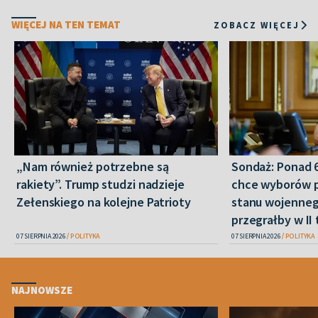
WIĘCEJ NA TEN TEMAT
ZOBACZ WIĘCEJ
„Nam również potrzebne są
Sondaż: Ponad 
rakiety”. Trump studzi nadzieje
chce wyborów 
Zełenskiego na kolejne Patrioty
stanu wojenneg
przegrałby w II 
07 SIERPNIA 2026
POLITYKA
07 SIERPNIA 2026
POLITYKA
NAJNOWSZE