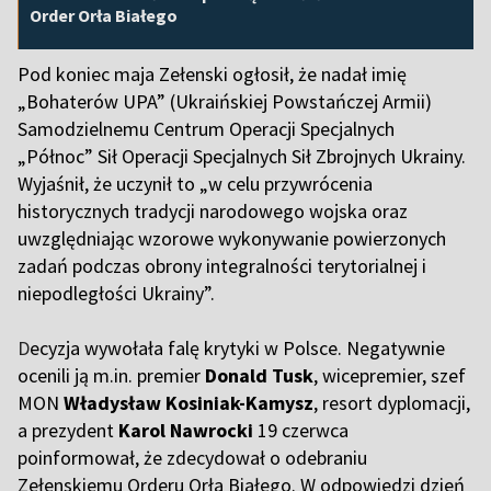
Order Orła Białego
Pod koniec maja Zełenski ogłosił, że nadał imię
„Bohaterów UPA” (Ukraińskiej Powstańczej Armii)
Samodzielnemu Centrum Operacji Specjalnych
„Północ” Sił Operacji Specjalnych Sił Zbrojnych Ukrainy.
Wyjaśnił, że uczynił to „w celu przywrócenia
historycznych tradycji narodowego wojska oraz
uwzględniając wzorowe wykonywanie powierzonych
zadań podczas obrony integralności terytorialnej i
niepodległości Ukrainy”.
D
ecyzja wywołała falę krytyki w Polsce. Negatywnie
ocenili ją m.in. premier
Donald Tusk
, wicepremier, szef
MON
Władysław Kosiniak-Kamysz
, resort dyplomacji,
a prezydent
Karol Nawrocki
19 czerwca
poinformował, że zdecydował o odebraniu
Zełenskiemu Orderu Orła Białego. W odpowiedzi dzień