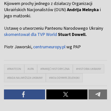
Kijowem prochy jednego z działaczy Organizacji
Ukraińskich Nacjonalistów (OUN)
Andrija Melnyka
i
jego małżonki.
U
stawę o utworzeniu Panteonu Narodowego Ukrainy
skomentował dla TVP World
Stuart Dowell.
P
iotr Jaworski,
centrumeuropy.pl
wg PAP
#PANTEON
#UPA
#PAMIĘĆ HISTORYCZNA
#HISTORIA UKRAINY
#RADA NAJWYŻSZA UKRAINY
#WOŁODYMYR ZEŁENSKI