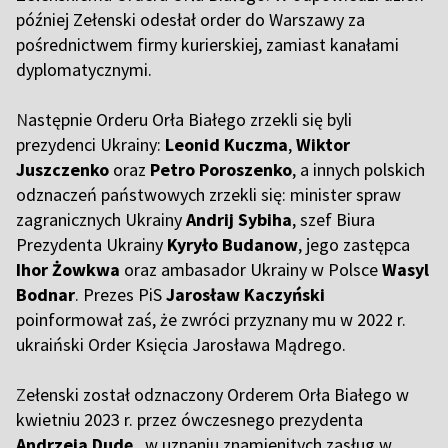
później Zełenski odesłał order do Warszawy za
pośrednictwem firmy kurierskiej, zamiast kanałami
dyplomatycznymi.
N
astępnie Orderu Orła Białego zrzekli się byli
prezydenci Ukrainy:
Leonid Kuczma
,
Wiktor
Juszczenko
oraz
Petro Poroszenko
, a innych polskich
odznaczeń państwowych zrzekli się: minister spraw
zagranicznych Ukrainy
Andrij Sybiha
, szef Biura
Prezydenta Ukrainy
Kyryło Budanow
, jego zastępca
Ihor Żowkwa
oraz ambasador Ukrainy w Polsce
Wasyl
Bodnar
. Prezes PiS
Jarosław Kaczyński
poinformował zaś, że zwróci przyznany mu w 2022 r.
ukraiński Order Księcia Jarosława Mądrego.
Z
ełenski został odznaczony Orderem Orła Białego w
kwietniu 2023 r. przez ówczesnego prezydenta
Andrzeja Dudę
„w uznaniu znamienitych zasług w