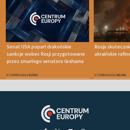
Senat USA poparł drakońskie
Rosja skuteczn
sankcje wobec Rosji przygotowane
ukraińskie rafin
przez zmarłego senatora Grahama
07 SIERPNIA 2026
BIZNES
07 SIERPNIA 2026
WOJNA