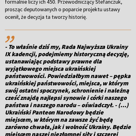
formalnie liczy ich 450. Przewodniczący Stefanczuk,
prosząc deputowanych o poparcie projektu ustawy
ocenił, że decyzja ta tworzy historię.
,,
- To właśnie dziś my, Rada Najwyższa Ukrainy
IX kadencji, podejmiemy historyczną decyzję,
ustanawiając podstawy prawne dla
wyjątkowego miejsca ukraińskiej
państwowości. Powiedziałbym nawet – pępka
ukraińskiej państwowości, miejsca, w którym
swój ostatni spoczynek, schronienie i należną
cześć znajdą najlepsi synowie i córki naszego
państwa i naszego narodu – oświadczył. - (…)
Ukraiński Panteon Narodowy będzie
miejscem, w którym na zawsze żyć będą
zarówno chwała, jak i wolność Ukrainy. Będzie
miejscem naszej niezłomnej siły i szczerej