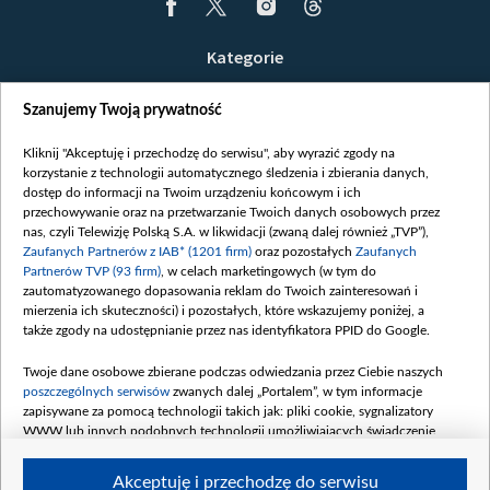
Kategorie
Wiadomości
Szanujemy Twoją prywatność
Wojna
Opinie
Kliknij "Akceptuję i przechodzę do serwisu", aby wyrazić zgody na
korzystanie z technologii automatycznego śledzenia i zbierania danych,
Białoruś / Polska
dostęp do informacji na Twoim urządzeniu końcowym i ich
Czytelnia
przechowywanie oraz na przetwarzanie Twoich danych osobowych przez
nas, czyli Telewizję Polską S.A. w likwidacji (zwaną dalej również „TVP”),
Centrum Europy
Zaufanych Partnerów z IAB* (1201 firm)
oraz pozostałych
Zaufanych
Partnerów TVP (93 firm)
, w celach marketingowych (w tym do
O nas
zautomatyzowanego dopasowania reklam do Twoich zainteresowań i
Kontakt
mierzenia ich skuteczności) i pozostałych, które wskazujemy poniżej, a
także zgody na udostępnianie przez nas identyfikatora PPID do Google.
Informacje o nadawcy
Serwisy partnerskie
Twoje dane osobowe zbierane podczas odwiedzania przez Ciebie naszych
poszczególnych serwisów
zwanych dalej „Portalem”, w tym informacje
belsat.eu
zapisywane za pomocą technologii takich jak: pliki cookie, sygnalizatory
WWW lub innych podobnych technologii umożliwiających świadczenie
slava.tv
dopasowanych i bezpiecznych usług, personalizację treści oraz reklam,
tvpworld.com
udostępnianie funkcji mediów społecznościowych oraz analizowanie ruchu
Akceptuję i przechodzę do serwisu