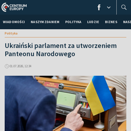
WIADOMOŚCI
NASZYM ZDANIEM
POLITYKA
LUDZIE
BIZNES
NAS
Polityka
Ukraiński parlament za utworzeniem
Panteonu Narodowego
01.07.2026, 12:34