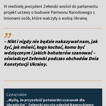
W
niedzielę prezydent Zełenski wniósł do parlamentu
projekt ustawy o budowie Panteonu Narodowego z
imionami osób, które walczyły o wolną Ukrainę.
,,
– Nikt i nigdy nie będzie nakazywał nam, jak
żyć, jak mówić, kogo kochać, komu być
wdzięcznym i jakich bohaterów szanować
–
oświadczył Zełenski podczas obchodów Dnia
Konstytucji Ukrainy.
Czytaj także:
„Myślę, że przyszłość potwierdzi szacunek dla
Ukraińców”. Zełenski pocztą odesłał Nawrockiemu