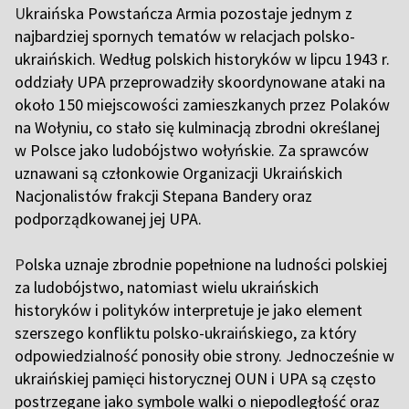
U
kraińska Powstańcza Armia pozostaje jednym z
najbardziej spornych tematów w relacjach polsko-
ukraińskich. Według polskich historyków w lipcu 1943 r.
oddziały UPA przeprowadziły skoordynowane ataki na
około 150 miejscowości zamieszkanych przez Polaków
na Wołyniu, co stało się kulminacją zbrodni określanej
w Polsce jako ludobójstwo wołyńskie. Za sprawców
uznawani są członkowie Organizacji Ukraińskich
Nacjonalistów frakcji Stepana Bandery oraz
podporządkowanej jej UPA.
P
olska uznaje zbrodnie popełnione na ludności polskiej
za ludobójstwo, natomiast wielu ukraińskich
historyków i polityków interpretuje je jako element
szerszego konfliktu polsko-ukraińskiego, za który
odpowiedzialność ponosiły obie strony. Jednocześnie w
ukraińskiej pamięci historycznej OUN i UPA są często
postrzegane jako symbole walki o niepodległość oraz