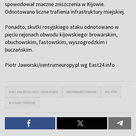
spowodował znaczne zniszczenia w Kijowie.
Odnotowano liczne trafienia infrastruktury miejskiej.
P
onadto, skutki rosyjskiego ataku odnotowano w
pięciu rejonach obwodu kijowskiego: browarskim,
obuchowskim, fastowskim, wyszogrodzkim i
buczańskim.
P
iotr Jaworski/centrumeuropy.pl wg East24.info
#WOJNA ROSYJSKO-UKRAIŃSKA
#BOMBARDOWANIE
#KIJÓW
#OFIARY CYWILNE