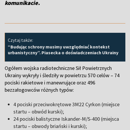
komunikacie.
Czytaj także:
“Budując schrony musimy uwzględniać kontekst
urbanistyczny”. Piasecka o doświadczeniach Ukrainy
Ogółem wojska radiotechniczne Sił Powietrznych
Ukrainy wykryły i śledziły w powietrzu 570 celów – 74
pociski rakietowe i manewrujące oraz 496
bezzałogowców różnych typów:
4
pociski przeciwokrętowe 3M22 Cyrkon (miejsce
startu – obwód kurski);
24 pociski balistyczne Iskander-M/S-400 (miejsca
startu – obwody briański i kurski);