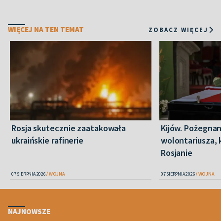
WIĘCEJ NA TEN TEMAT
ZOBACZ WIĘCEJ
Rosja skutecznie zaatakowała
Kijów. Pożegnan
ukraińskie rafinerie
wolontariusza, 
Rosjanie
07 SIERPNIA 2026
WOJNA
07 SIERPNIA 2026
WOJNA
NAJNOWSZE