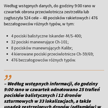
W
edług wstępnych danych, do godziny 9:00 rano w
czwartek obrona przeciwlotnicza zestrzeliła lub
zagłuszyła 524 cele – 48 pocisków rakietowych i 476
bezzałogowców różnych typów, w tym:
4
pociski balistyczne Iskander-M/S-400;
32 pociski manewrujące Ch-101;
8 pocisków manewrujących Kalibr;
4 kierowane pociski przeciwlotnicze Ch-59/69;
476 bezzałogowców różnych typów.
,,
– Według wstępnych informacji, do godziny
9:00 rano w czwartek odnotowano 25 trafień
pocisków balistycznych i 12 dronów
szturmowych w 33 lokalizacjach, a także
upadek zestrzelonych dronów (odłamków) w