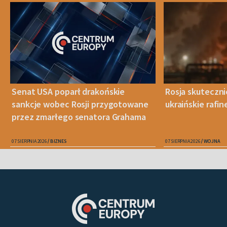
Senat USA poparł drakońskie
Rosja skuteczn
sankcje wobec Rosji przygotowane
ukraińskie rafin
przez zmarłego senatora Grahama
07 SIERPNIA 2026
BIZNES
07 SIERPNIA 2026
WOJNA