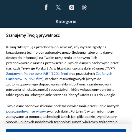
Kategorie
Wiadomości
Szanujemy Twoją prywatność
Wojna
Opinie
Kliknij "Akceptuję i przechodzę do serwisu", aby wyrazić zgody na
korzystanie z technologii automatycznego śledzenia i zbierania danych,
Białoruś / Polska
dostęp do informacji na Twoim urządzeniu końcowym i ich
Czytelnia
przechowywanie oraz na przetwarzanie Twoich danych osobowych przez
nas, czyli Telewizję Polską S.A. w likwidacji (zwaną dalej również „TVP”),
Centrum Europy
Zaufanych Partnerów z IAB* (1201 firm)
oraz pozostałych
Zaufanych
Partnerów TVP (93 firm)
, w celach marketingowych (w tym do
O nas
zautomatyzowanego dopasowania reklam do Twoich zainteresowań i
Kontakt
mierzenia ich skuteczności) i pozostałych, które wskazujemy poniżej, a
także zgody na udostępnianie przez nas identyfikatora PPID do Google.
Informacje o nadawcy
Serwisy partnerskie
Twoje dane osobowe zbierane podczas odwiedzania przez Ciebie naszych
poszczególnych serwisów
zwanych dalej „Portalem”, w tym informacje
belsat.eu
zapisywane za pomocą technologii takich jak: pliki cookie, sygnalizatory
WWW lub innych podobnych technologii umożliwiających świadczenie
slava.tv
dopasowanych i bezpiecznych usług, personalizację treści oraz reklam,
tvpworld.com