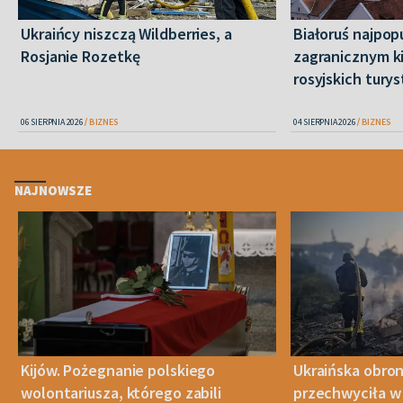
Ukraińcy niszczą Wildberries, a
Białoruś najpop
Rosjanie Rozetkę
zagranicznym k
rosyjskich tury
06 SIERPNIA 2026
BIZNES
04 SIERPNIA 2026
BIZNES
NAJNOWSZE
Kijów. Pożegnanie polskiego
Ukraińska obro
wolontariusza, którego zabili
przechwyciła w 