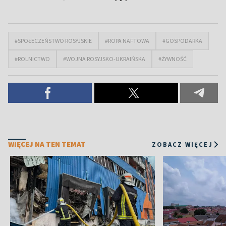
#SPOŁECZEŃSTWO ROSYJSKIE
#ROPA NAFTOWA
#GOSPODARKA
#ROLNICTWO
#WOJNA ROSYJSKO-UKRAIŃSKA
#ŻYWNOŚĆ
WIĘCEJ NA TEN TEMAT
ZOBACZ WIĘCEJ