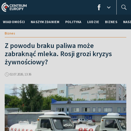
WIADOMOŚCI
NASZYM ZDANIEM
POLITYKA
LUDZIE
BIZNES
NAS
Biznes
Z powodu braku paliwa może
zabraknąć mleka. Rosji grozi kryzys
żywnościowy?
02.07.2026, 13:36