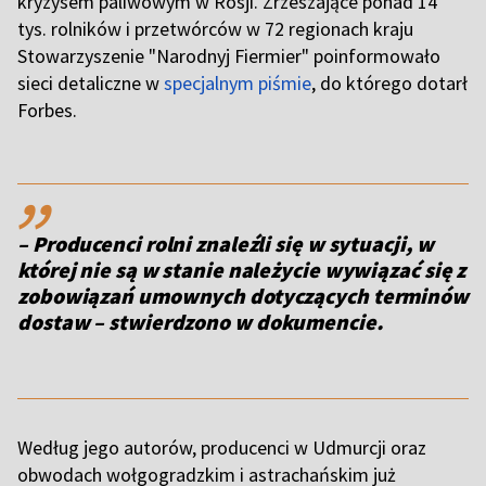
kryzysem paliwowym w Rosji. Zrzeszające ponad 14
tys. rolników i przetwórców w 72 regionach kraju
Stowarzyszenie "Narodnyj Fiermier" poinformowało
sieci detaliczne w
specjalnym piśmie
, do którego dotarł
Forbes.
,,
– Producenci rolni znaleźli się w sytuacji, w
której nie są w stanie należycie wywiązać się z
zobowiązań umownych dotyczących terminów
dostaw –
stwierdzono w dokumencie.
Według jego autorów, producenci w Udmurcji oraz
obwodach wołgogradzkim i astrachańskim już