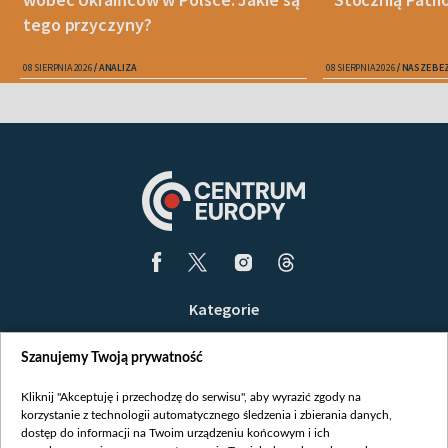
tego przyczyny?
08 SIERPNIA 2026
ANALIZA
08 SIERPNIA 2026
NASZE BE
Kategorie
Wiadomości
Szanujemy Twoją prywatność
Wojna
Opinie
Kliknij "Akceptuję i przechodzę do serwisu", aby wyrazić zgody na
korzystanie z technologii automatycznego śledzenia i zbierania danych,
Białoruś / Polska
dostęp do informacji na Twoim urządzeniu końcowym i ich