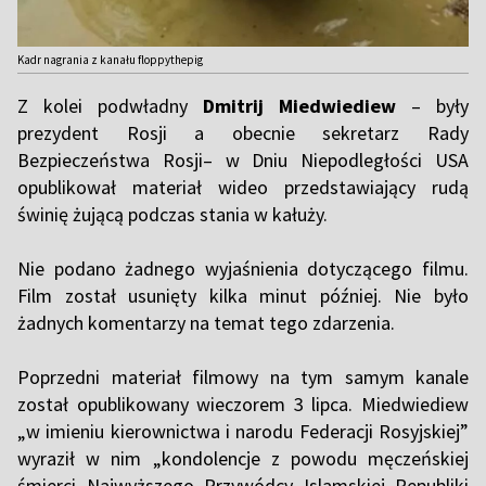
Kadr nagrania z kanału floppythepig
Z kolei podwładny
Dmitrij Miedwiediew
– były
prezydent Rosji a obecnie sekretarz Rady
Bezpieczeństwa Rosji– w Dniu Niepodległości USA
opublikował materiał wideo przedstawiający rudą
świnię żującą podczas stania w kałuży.
Nie podano żadnego wyjaśnienia dotyczącego filmu.
Film został usunięty kilka minut później. Nie było
żadnych komentarzy na temat tego zdarzenia.
Poprzedni materiał filmowy na tym samym kanale
został opublikowany wieczorem 3 lipca. Miedwiediew
„w imieniu kierownictwa i narodu Federacji Rosyjskiej”
wyraził w nim „kondolencje z powodu męczeńskiej
śmierci Najwyższego Przywódcy Islamskiej Republiki