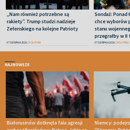
„Nam również potrzebne są
Sondaż: Ponad 
rakiety”. Trump studzi nadzieje
chce wyborów 
Zełenskiego na kolejne Patrioty
stanu wojenneg
przegrałby w II 
07 SIERPNIA 2026
POLITYKA
07 SIERPNIA 2026
POLITYKA
NAJNOWSZE
Białorusinów dotknęła fala agresji
Niemcy: podejrz
wobec Ukraińców w Polsce. Jakie są
"Stocznią Patr