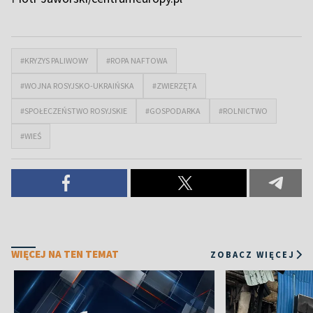
#KRYZYS PALIWOWY
#ROPA NAFTOWA
#WOJNA ROSYJSKO-UKRAIŃSKA
#ZWIERZĘTA
#SPOŁECZEŃSTWO ROSYJSKIE
#GOSPODARKA
#ROLNICTWO
#WIEŚ
WIĘCEJ NA TEN TEMAT
ZOBACZ WIĘCEJ