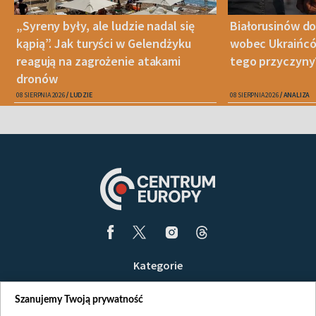
„Syreny były, ale ludzie nadal się
Białorusinów do
kąpią”. Jak turyści w Gelendżyku
wobec Ukraińców
reagują na zagrożenie atakami
tego przyczyny
dronów
08 SIERPNIA 2026
LUDZIE
08 SIERPNIA 2026
ANALIZA
Kategorie
Wiadomości
Szanujemy Twoją prywatność
Wojna