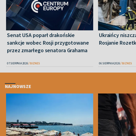
Senat USA poparł drakońskie
Ukraińcy niszczą
sankcje wobec Rosji przygotowane
Rosjanie Rozet
przez zmarłego senatora Grahama
07 SIERPNIA 2026
BIZNES
06 SIERPNIA 2026
BIZNES
NAJNOWSZE