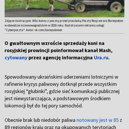
Zdjęcie ilustracyjne. Wóz konny z pocztą przed placówką Poczty Rosji we wsi Buriepołom
w obwodzie niżnonowogrodzkim w 2018 roku. Nad drzwiami reklama usługi
"Cyberpoczta". Autor: vk.com/burepolomec
O gwałtownym wzroście sprzedaży koni na
rosyjskiej prowincji poinformował kanał Mash,
cytowany
przez agencję informacyjna
Ura.ru
.
Spowodowany ukraińskimi uderzeniami lotniczymi w
rafinerie kryzys paliwowy dotknął przede wszystkim
rosyjskiej “głubinki”, gdzie sieć komunikacji publicznej
jest niewystarczająca, a podstawowym środkiem
lokomocji był do tej pory samochód.
O
becnie brak lub niedobór paliwa
notowany jest w 85
z
89 regionów kraju oraz na okupowanych terytoriach